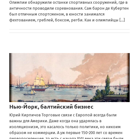
Олимпии обнаружили останки спортивных сооружений, где в
античности проводили соревнования. Сам барон де Кубертен
был отличным спортсменом, в юности занимался
фехтованием, греблей, боксом, регби. Как и олимпийцы
[...]
Нью-Йорк, балтийский бизнес
Юрий Кирпичов Торговые связи с Европой всегда были
важны для Америки. Даже когда она ударялась в
изоляционизм, это касалось только политики, но никоим
образом не коммерции. А уж первые 150-200 лет со времен
первопоселенцев, то есть с начала XVII века эти связи были