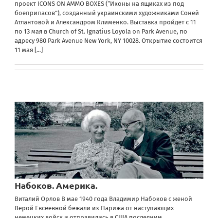
проект ICONS ON AMMO BOXES (“Иконы на ящиках из под
боеприпасов”), созданный украинскими художниками Соней
Атлантовой и Александром Клименко. Выставка пройдет с 11
по 13 мая в Church of St. Ignatius Loyola on Park Avenue, по
адресу 980 Park Avenue New York, NY 10028. Открытие состоится
11 мая
[...]
Набоков. Америка.
Виталий Орлов В мае 1940 года Владимир Набоков с женой
Верой Евсеевной бежали из Парижа от наступающих
немецких войск и отправились в США последним