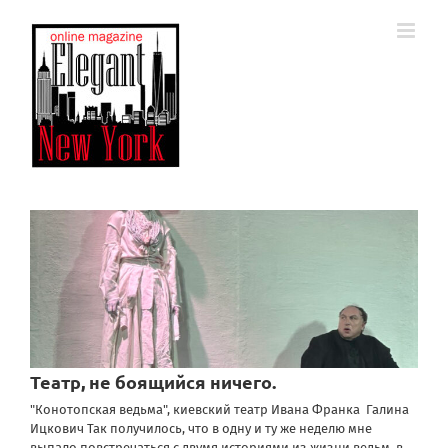
Skip
to
content
Театр, не боящийся ничего.
"Конотопская ведьма", киевский театр Ивана Франка Галина
Ицкович Так получилось, что в одну и ту же неделю мне
выпало повстречаться с двумя историями из жизни ведьм, в