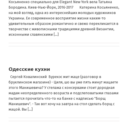
Косьяненко специально для Elegant New York вела Татьяна
Бородина. Киев-Нью-Йорк, 2016-2017 Катерина Косьяненко,
на мой взгляд, одна из интереснейших молодых художников
Украины. Ее современное восприятие жизни каким-то
удивительным образом романтично и свежо перекликается в
творчестве с живописными традициями древней Византии,
исконными славянскими
[...]
Одесские кухни
Сергей Ковалинский Бурекэс мит маце (разговор в
бруклинском магазине) - Циля, шо вы уже пять минут мацаете
этого Манишевича? У стелажа с консервами стоит дородная
мадам неопределенного возраста и подслеповатыми глазами
пытается прочитать что-то на банке с надписью "Борщ
Манишевич". - Так вот хочу на завтра на стол сделать борщ с
мацой. Вы
[...]