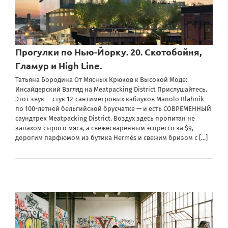
Прогулки по Нью-Йорку. 20. Скотобойня,
Гламур и High Line.
Татьяна Бородина От Мясных Крюков к Высокой Моде:
Инсайдерский Взгляд на Meatpacking District Прислушайтесь.
Этот звук — стук 12-сантиметровых каблуков Manolo Blahnik
по 100-летней бельгийской брусчатке — и есть СОВРЕМЕННЫЙ
саундтрек Meatpacking District. Воздух здесь пропитан не
запахом сырого мяса, а свежесваренным эспрессо за $9,
дорогим парфюмом из бутика Hermès и свежим бризом с
[...]