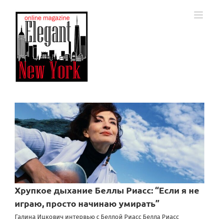
Skip
to
content
Хрупкое дыхание Беллы Риасс: “Если я не
играю, просто начинаю умирать”
Галина Ицкович интервью с Беллой Риасс Белла Риасс