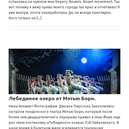
остановка на нужном мне берегу. Bowels. Bowel movement. Так
вот почему я вижу чрево моего города так ярко и отчётливо! Я
уже внутри, почти переработана. Да, не всегда приглядно.
Кого только не
[...]
Лебединое озеро от Мэтью Борн.
Нина Аловерт Фотографии Джоана Парссона Закончились
гастроли лондонского театра Мэтью Борн, который после
более чем двадцатилетнего перерыва привез в Нью-Йорк еще
раз свою постановку «Лебединого озера» П.И.Чайковского. В
наше время в балетном мире усиливается тенденция