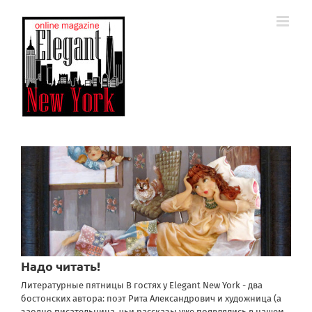
Skip
to
content
Надо читать!
Литературные пятницы В гостях у Elegant New York - два
бостонских автора: поэт Рита Александрович и художница (а
заодно писательница, чьи рассказы уже появлялись в нашем