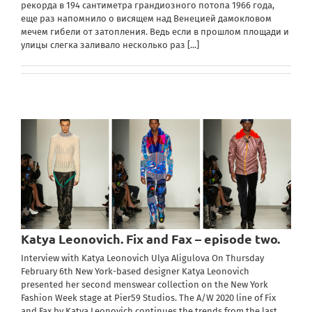
рекорда в 194 сантиметра грандиозного потопа 1966 года,
еще раз напомнило о висящем над Венецией дамокловом
мечем гибели от затопления. Ведь если в прошлом площади и
улицы слегка заливало несколько раз
[...]
Katya Leonovich. Fix and Fax – episode two.
Interview with Katya Leonovich Ulya Aligulova On Thursday
February 6th New York-based designer Katya Leonovich
presented her second menswear collection on the New York
Fashion Week stage at Pier59 Studios. The A/W 2020 line of Fix
and Fax by Katya Leonovich continues the trends from the last