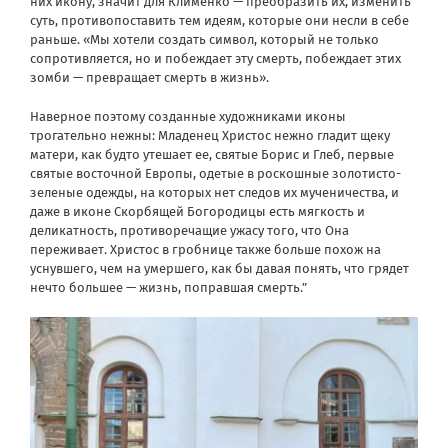
них икону, значит для Клименко — преобразить их, изменить
суть, противопоставить тем идеям, которые они несли в себе
раньше. «Мы хотели создать символ, который не только
сопротивляется, но и побеждает эту смерть, побеждает этих
зомби — превращает смерть в жизнь».
Наверное поэтому созданные художниками иконы
трогательно нежны: Младенец Христос нежно гладит щеку
матери, как будто утешает ее, святые Борис и Глеб, первые
святые восточной Европы, одетые в роскошные золотисто-
зеленые одежды, на которых нет следов их мученичества, и
даже в иконе Скорбящей Богородицы есть мягкость и
деликатность, противоречащие ужасу того, что Она
переживает. Христос в гробнице также больше похож на
уснувшего, чем на умершего, как бы давая понять, что грядет
нечто большее — жизнь, поправшая смерть.”