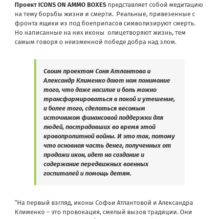
Проект ICONS ON AMMO BOXES
представляет собой медитацию
на тему борьбы жизни и смерти. Реальные, привезенные с
фронта ящики из под боеприпасов символизируют смерть.
Но написанные на них иконы олицетворяют жизнь, тем
самым говоря о неизменной победе добра над злом.
Своим проектом Соня Атлантова и
Александр Клименко дают нам понимание
того, что даже насилие и боль можно
трансформироваться в покой и утешение,
и более того, сделаться весомым
источником финансовой поддержки для
людей, пострадавших во время этой
кровопролитной войны. И это так, потому
что основная часть денег, полученных от
продажи икон, идет на создание и
содержание передвижных военных
госпиталей и помощь детям.
“На первый взгляд, иконы Софьи Атлантовой и Александра
Клименко – это провокация, смелый вызов традиции. Они