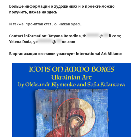
Больше информации о художниках и о проекте можно
получить, нажав на
здесь
И также, прочитав статью, нажав здесь
.
Contact information:
Tatyana Borodina,
tb
*******
@
***
il.com
;
Yelena Duda,
ye
********
@
***
oo.com
В организации выставки участвует International Art Alliance