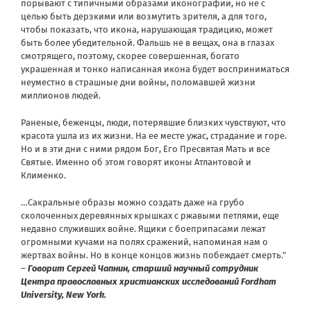
порывают с типичными образами иконографии, но не с
целью быть дерзкими или возмутить зрителя, а для того,
чтобы показать, что икона, нарушающая традицию, может
быть более убедительной. Фальшь не в вещах, она в глазах
смотрящего, поэтому, скорее совершенная, богато
украшенная и тонко написанная икона будет восприниматься
неуместно в страшные дни войны, поломавшей жизни
миллионов людей.
Раненые, беженцы, люди, потерявшие близких чувствуют, что
красота ушла из их жизни. На ее месте ужас, страдание и горе.
Но и в эти дни с ними рядом Бог, Его Пресвятая Мать и все
Святые. Именно об этом говорят иконы Атлантовой и
Клименко.
…Сакральные образы можно создать даже на грубо
сколоченных деревянных крышках с ржавыми петлями, еще
недавно служивших войне. Ящики с боеприпасами лежат
огромными кучами на полях сражений, напоминая нам о
жертвах войны. Но в конце концов жизнь побеждает смерть.”
–
Говорит Сергей Чапнин, старший научный сотрудник
Центра православных христианских исследований Fordham
University, New York.