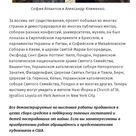
София Атлантов и Александр Клименко.
За восемь лет существования, проект побывал во многих
странах и демострировался во многих публичных местах,
соборах разных конфессий, университетах, музеях, он был
показан в Европейском парламенте в Брюсселе, в
парламентах Украины и Литвы, в Софийском и Михайловском
Соборах в Киеве, в церкви Святой Марии Богородицы,
Оксфорд; Сент-Джон Ноттинг-Хилл, Лондон, Украинском
католическом национальном храме Святого Семейства,
Вашингтон, Украинском католическом соборе Непорочного
Зачатия, Филадельфия; Церкови Святых Петра и Павла, Берн;
Церкови Св. Гереона, Кёльн; Украинском католическом
соборе Святого Семейства, Лондон и во многих других. Теперь
выставку могут увидеть и жители Нью-Йорка в Church of St.
Ignatius Loyola on Park Avenue in New York City.
Все демонстрируемые на выставке работы продаются в
целях сбора средств в поддержку полевых госпиталей и
детей пострадавших от войны. Если вы заинтересованы в
приобретении работ обращайтесь к представителям
художников в США.