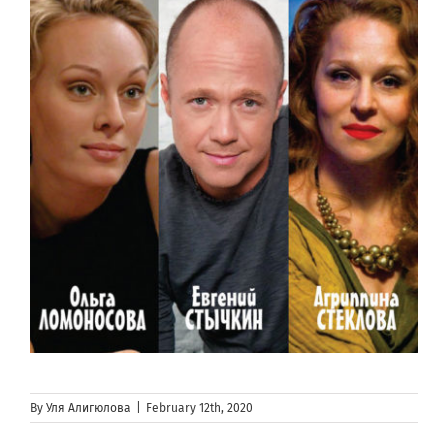
By
Уля Алигюлова
|
February 12th, 2020