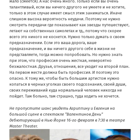
мало (смеется). А нас очень много. Только если вы очень
талантливый, если вы ничего другого не умеете и не хотите,
только в этом случае имеет смысл этим заниматься. Иначе
слишком высока вероятность неудачи. Поэтому не нужно
смотреть передачи где показывают как звезды путешествуют,
летают на собственных самолетах и тд., потому что скорее
всего это никого не коснется. Нужно только думать о своем
предназначении. Если это ваша дорога, ваше
предназначение, и вы ничего другого себе в жизни не
представляете, тогда можно попробовать. Но нужно знать
при этом, что профессия очень жесткая, невероятно
безжалостная. Друзья, отношения, все уходит на второй план.
На первом месте должна быть профессия. И поэтому это
опасно. К тому же, чтобы быть большим артистом нужно
копаться в черных уголках своего подсознания, своей души,
своих переживаний куда нормальный человек никогда не
пойдет. Там больно, там страшно, туда ходить не хочется.
Не пропустите шанс увидеть Агриппину и Евгения на
большой сцене в спектакле “Валентинов День”
дебютирующий в Нью Йорке 16-го февраля в 7:30 в театре
Master Theater.