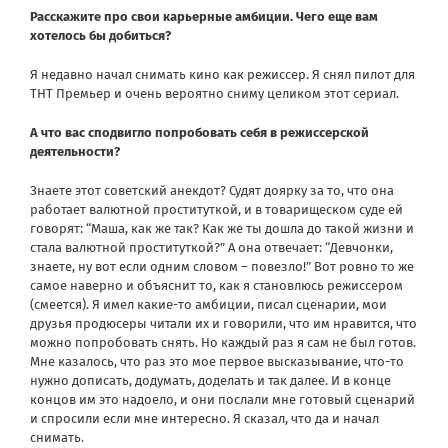
Расскажите про свои карьерные амбиции. Чего еще вам
хотелось бы добиться?
Я недавно начал снимать кино как режиссер. Я снял пилот для
ТНТ Премьер и очень вероятно сниму целиком этот сериал.
А что вас сподвигло попробовать себя в режиссерской
деятельности?
Знаете этот советский анекдот? Судят доярку за то, что она
работает валютной проституткой, и в товарищеском суде ей
говорят: “Маша, как же так? Как же ты дошла до такой жизни и
стала валютной проституткой?” А она отвечает: “Девчонки,
знаете, ну вот если одним словом – повезло!” Вот ровно то же
самое наверно и объяснит то, как я становлюсь режиссером
(смеется). Я имел какие-то амбиции, писал сценарии, мои
друзья продюсеры читали их и говорили, что им нравится, что
можно попробовать снять. Но каждый раз я сам не был готов.
Мне казалось, что раз это мое первое высказывание, что-то
нужно дописать, додумать, доделать и так далее. И в конце
концов им это надоело, и они послали мне готовый сценарий
и спросили если мне интересно. Я сказал, что да и начал
снимать.