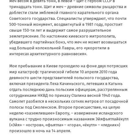
меч весом в девять тонн, в левой – щит с гербом СССР в
тринадцать тонн. Щит и меч – древние символы рыцарства и
доблести стали эмблемой главного карательного органа
Советского государства. Специалисты утверждают, что почти
500-тонный монумент, воздвигнутый в 1981 году, простоит
свыше 150-ти лет и выдержит самое разрушительное
землетрясение. По настоянию киевского митрополита,
убедившего партийных бонз, что меч не может возвышаться
над Большой колокольней Лавры, его «укоротили в
интересах архитектурного равновесия».
Мое пребывание в Киеве проходило на фоне двух потрясших
мир катастроф: трагической гибели 10 апреля 2010 года
девяносто шести представителей польского государства,
включая президента Леха Качиньского, летевших в Катынь
отдать последнюю дань польским офицерам, расстрелянным
сотрудниками НКВД по приказу Сталина весной 1940 года.
Самолет разбился в нескольких сотнях метров от посадочной
полосы под Смоленском. Второе происшествие, на целую
неделю «заземлившее» Европу, – извержение исландского
вулкана с трудно произносимым названием Эйяфьятлайёкутл
(«Эйя» – «остров», «фьятла» – «гора», «ёкутл» – «ледник»)
произошло в ночь на 14 апреля.