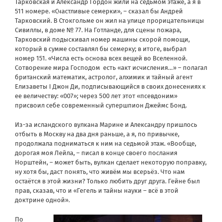
Тарковская и Александр Гордон жили на седьмом этаже, а я в
511 номере. «Счастливые семерки», – сказал бы Андрей
Тарковский. В Стокгольме он жил на улице прорицательницы
Сивиллы, в доме № 77. На Готланде, для сцены пожара,
Тарковский подыскивал номер машины скорой помощи,
который в сумме составлял бы семерку; в итоге, выбрал
номер 151. «Числа есть основа всех вещей во Вселенной.
Сотворение мира Господом есть «акт исчисления…» – полагал
британский математик, астролог, алхимик и тайный агент
Елизаветы I Джон Ди, подписывающийся в своих донесениях к
ее величеству: «007»; через 500 лет этот «псевдоним»
присвоил себе современный супершпион Джеймс Бонд.
Из-за исландского вулкана Марине и Александру пришлось
отбыть в Москву на два дня раньше, а я, по привычке,
продолжала подниматься к ним на седьмой этаж. «Вообще,
дорогая моя Лейла, – писал в конце своего послания
Норштейн, – может быть, вулкан сделает некоторую поправку,
ну хотя бы, даст понять, что живём мы всерьёз. Что нам
остаётся в этой жизни? Только любить друг друга. Гейне был
прав, сказав, что и «Гегель и тайны науки – всё в этой
доктрине одной».
По