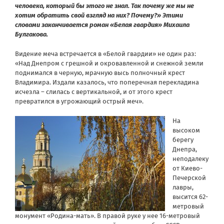
человека, который бы этого не знал. Так почему же мы не
хотим обратить свой взгляд на них? Почему?» Этими
словами заканчивается роман «Белая гвардия» Михаила
Булгакова.
Видение меча встречается в «Белой гвардии» не один раз:
«Над Днепром с грешной и окровавленной и снежной земли
поднимался в черную, мрачную высь полночный крест
Владимира. Издали казалось, что поперечная перекладина
исчезла – слилась с вертикальной, и от этого крест
превратился в угрожающий острый меч».
На
высоком
берегу
Днепра,
неподалеку
от Киево-
Печерской
лавры,
высится 62-
метровый
монумент «Родина-мать». В правой руке у нее 16-метровый