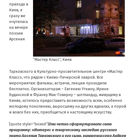
приезде в
Киев, я
сразу же
очутилась
на вечере
поэзии
Арсения
“Мастер Класс”, Киев
Тарковского в Культурно-просветительном центре «Мастер
Класс», что рядом с Киево-Печерской лаврой. Все
мероприятия: фильмы, встречи, лекции проходили
бесплатно. Организаторам – Евгению Уткину, Ирине
Буданской и Франку Мак-Говерну – шотландцу, живущему в
Киеве, хотелось предоставить возможность всем, особенно
молодому поколению, выросшему на других идеалах, а порой
и вовсе без них, приобщиться к настоящему искусству.
[quote style=”boxed”]
Они четко сформулировали свою
программу: «Интерес к творческому наследию русского
поэта Арсения Тарковского и его сына, кинорежиссера Андрея