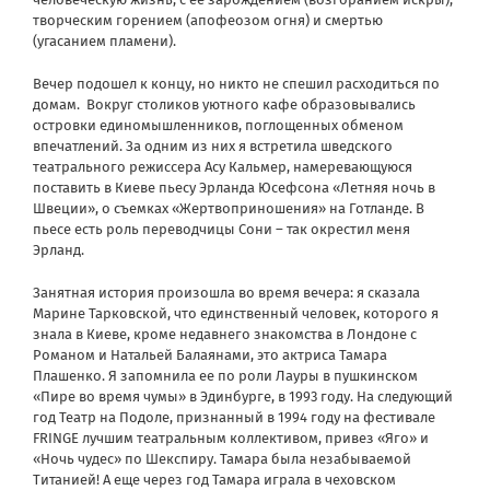
творческим горением (апофеозом огня) и смертью
(угасанием пламени).
Вечер подошел к концу, но никто не спешил расходиться по
домам. Вокруг столиков уютного кафе образовывались
островки единомышленников, поглощенных обменом
впечатлений. За одним из них я встретила шведского
театрального режиссера Асу Кальмер, намеревающуюся
поставить в Киеве пьесу Эрланда Юсефсона «Летняя ночь в
Швеции», о съемках «Жертвоприношения» на Готланде. В
пьесе есть роль переводчицы Сони – так окрестил меня
Эрланд.
Занятная история произошла во время вечера: я сказала
Марине Тарковской, что единственный человек, которого я
знала в Киеве, кроме недавнего знакомства в Лондоне с
Романом и Натальей Балаянами, это актриса Тамара
Плашенко. Я запомнила ее по роли Лауры в пушкинском
«Пире во время чумы» в Эдинбурге, в 1993 году. На следующий
год Театр на Подоле, признанный в 1994 году на фестивале
FRINGE лучшим театральным коллективом, привез «Яго» и
«Ночь чудес» по Шекспиру. Тамара была незабываемой
Титанией! А еще через год Тамара играла в чеховском