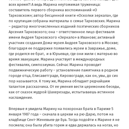
всех время?! А ведь Марина неутомимая труженица:
составитель первого сборника воспоминаний «О
Тарковском»; автор бесценной книги «Осколки зеркала», где
по крупицам собраны материалы о семье Тарковских. Марина
– редактор многочисленных изданий поэтических сборников
Арсения Тарковского; она – ответственное лицо фестиваля
имени Андрея Тарковского «Зеркало» в Иванове; активный
участник создания Дома-музея Андрея Тарковского в Москве;
благодаря ее поддержке появились музеи в Завражье, доме,
где родился ее брат, и в Юрьевце, где они жили с матерью во
время эвакуации. Марина участвует в международных
фестивалях, симпозиумах. Сейчас Марина проводит
подвижническую работу – установление памятника в родном
городе отца, Елисаветграде, Кировограде, как он, увы, до сих
пор называется. К тому же, Марина обладает редчайшим
талантом рассказчика. От ее умения вести церемонию беседы,
как от сказок мудрой Шахерезады, испытываешь истинное
наслаждение.
Впервые я увидела Марину на похоронах брата в Париже 5
января 1987 года – сначала в церкви на рю-Дарю, потом на
кладбище Сент-Женевьев-де Буа. Тогда подойти к Марине я не
посмела; она была убита горем и едва держалась на ногах, но