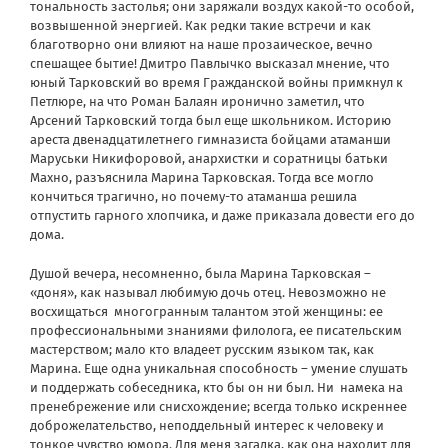
тональность застолья; они заряжали воздух какой-то особой,
возвышенной энергией. Как редки такие встречи и как
благотворно они влияют на наше прозаическое, вечно
спешащее бытие! Дмитро Павлычко высказал мнение, что
юный Тарковский во время Гражданской войны примкнул к
Петлюре, на что Роман Балаян иронично заметил, что
Арсений Тарковский тогда был еще школьником. Историю
ареста двенадцатилетнего гимназиста бойцами атаманши
Маруськи Никифоровой, анархистки и соратницы батьки
Махно, разъяснила Марина Тарковская. Тогда все могло
кончиться трагично, но почему-то атаманша решила
отпустить гарного хлопчика, и даже приказала довести его до
дома.
Душой вечера, несомненно, была Марина Тарковская –
«доня», как называл любимую дочь отец. Невозможно не
восхищаться многогранным талантом этой женщины: ее
профессиональными знаниями филолога, ее писательским
мастерством; мало кто владеет русским языком так, как
Марина. Еще одна уникальная способность – умение слушать
и поддержать собеседника, кто бы он ни был. Ни намека на
пренебрежение или снисхождение; всегда только искреннее
доброжелательство, неподдельный интерес к человеку и
тонкое чувство юмора. Для меня загадка, как она находит для