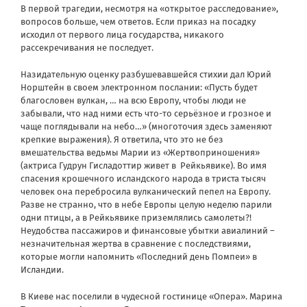
В первой трагедии, несмотря на «открытое расследование»,
вопросов больше, чем ответов. Если приказ на посадку
исходил от первого лица государства, никакого
рассекречивания не последует.
Назидательную оценку разбушевавшейся стихии дал Юрий
Норштейн в своем электронном послании: «Пусть будет
благословен вулкан, … на всю Европу, чтобы люди не
забывали, что над ними есть что-то серьёзное и грозное и
чаще поглядывали на небо…» (многоточия здесь заменяют
крепкие выражения). Я ответила, что это не без
вмешательства ведьмы Марии из «Жертвоприношения»
(актриса Гудрун Гисладоттир живет в Рейкьявике). Во имя
спасения крошечного исландского народа в триста тысяч
человек она перебросила вулканический пепел на Европу.
Разве не странно, что в небе Европы целую неделю парили
одни птицы, а в Рейкьявике приземлялись самолеты?!
Неудобства пассажиров и финансовые убытки авиалиний –
незначительная жертва в сравнение с последствиями,
которые могли напомнить «Последний день Помпеи» в
Исландии.
В Киеве нас поселили в чудесной гостинице «Опера». Марина