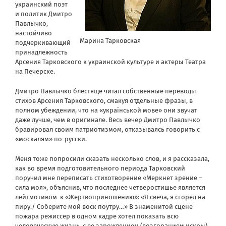
украинский поэт
и политик Дмитро
Павлычко,
настойчиво
Марина Тарковская
подчеркивающий
принадлежность
Арсения Тарковского к украинской культуре и актеры Театра
на Печерске.
Дмитро Павлычко блестяще читал собственные переводы
стихов Арсения Тарковского, смакуя отдельные фразы, в
полном убеждении, что на «украïнськой мове» они звучат
даже лучше, чем в оригинале. Весь вечер Дмитро Павлычко
бравировал своим патриотизмом, отказываясь говорить с
«москалям» по-русски.
Меня тоже попросили сказать несколько слов, и я рассказала,
как во время подготовительного периода Тарковский
поручил мне переписать стихотворение «Меркнет зрение –
сила моя», объяснив, что последнее четверостишье является
лейтмотивом к «Жертвоприношению»: «Я свеча, я сгорел на
пиру./ Соберите мой воск поутру…» В знаменитой сцене
пожара режиссер в одном кадре хотел показать всю
человеческую жизнь, с ее зарождением (возгоранием искры),