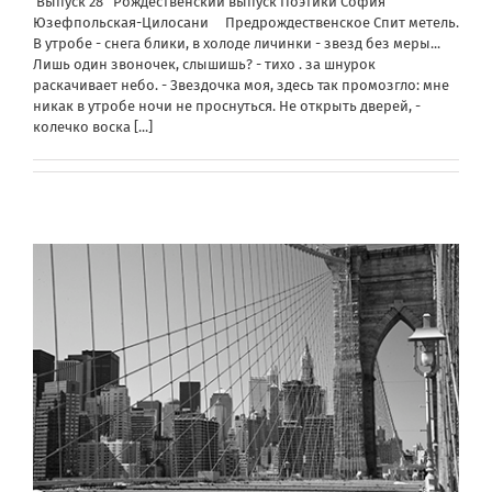
Выпуск 28 Рождественский выпуск Поэтики София
Юзефпольская-Цилосани Предрождественское Спит метель.
В утробе - снега блики, в холоде личинки - звезд без меры...
Лишь один звоночек, слышишь? - тихо . за шнурок
раскачивает небо. - Звездочка моя, здесь так промозгло: мне
никак в утробе ночи не проснуться. Не открыть дверей, -
колечко воска
[...]