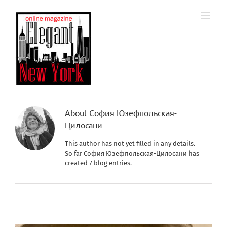
Skip
to
content
About
София Юзефпольская-
Цилосани
This author has not yet filled in any details.
So far София Юзефпольская-Цилосани has
created 7 blog entries.