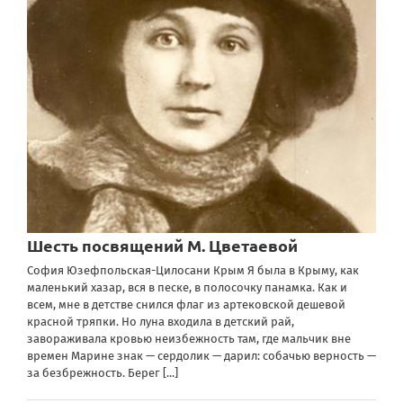
Шесть посвящений М. Цветаевой
София Юзефпольская-Цилосани Крым Я была в Крыму, как
маленький хазар, вся в песке, в полосочку панамка. Как и
всем, мне в детстве снился флаг из артековской дешевой
красной тряпки. Но луна входила в детский рай,
завораживала кровью неизбежность там, где мальчик вне
времен Марине знак — сердолик — дарил: собачью верность —
за безбрежность. Берег
[...]