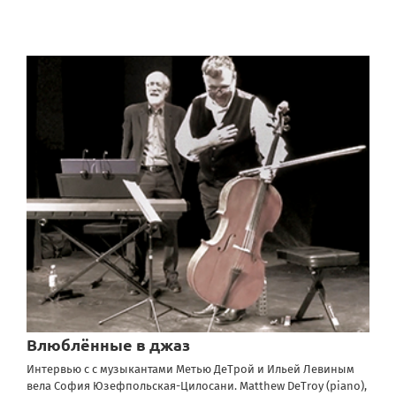
Влюблённые в джаз
Интервью с с музыкантами Метью ДеТрой и Ильей Левиным
вела София Юзефпольская-Цилосани. Matthew DeTroy (piano),