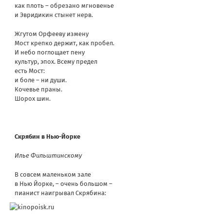
как плоть – обрезано мгновенье
и Эвридикин стынет нерв.
Жгутом Орфееву измену
Мост крепко держит, как пробел.
И небо поглощает пену
культур, эпох. Всему предел
есть Мост:
и боле – ни души.
Кочевье праны.
Шорох шин.
Скрябин в Нью-Йорке
Илье Фильштинскому
В совсем маленьком зале
в Нью Йорке, – очень большом –
пианист наигрывал Скрябина: