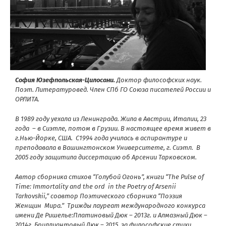
София Юзефпольская-Цилосани.
Доктор философских наук.
Поэт. Литературовед. Член СПб ГО Союза писателей России и
ОРЛИТА.
В 1989 году уехала из Ленинграда. Жила в Австрии, Италии, 23
года
– в Сиэтле, потом в Грузии. В настоящее время живет в
г.Нью-Йорке, США.
С1994 года училась в аспирантуре и
преподавала в Вашингтонском Университете, г. Сиэтл.
В
2005 году защитила диссертацию об Арсении Тарковском.
Автор сборника стихов “Голубой Огонь”, книги “
The
Pulse
of
Time
:
Immortality
and
the
ord
in
the
Poetry
of
Arsenii
Tarkovskii
,” соавтор Поэтического сборника “Поэзия
Женщин
Мира.”
Трижды лауреат международного конкурса
имени Де Ришелье:Платиновый Дюк – 2013г. и Алмазный Дюк –
2014г. Бриллиантовый Дюк – 2015, за философские стихи,