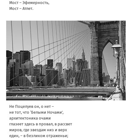
Мост – Эфемерность,
Мост – Атлет.
Не Поцелуев он, o нет –
не тот, что ‘Белыми Ночами’,
архитектоника очами
глазеет здесь в провал, в рассвет
миров, где звездам низ и верх
един, – в безликом отраженьи;