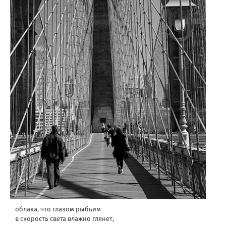
облака, что глазом рыбьим
в скорость света влажно глянет,