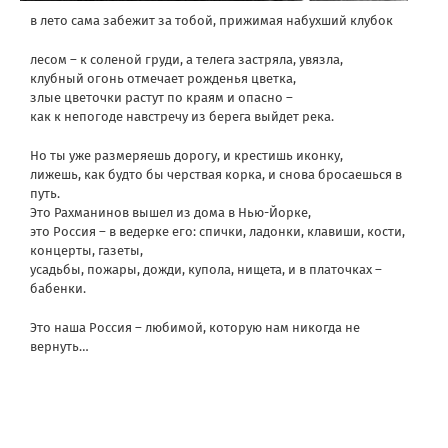
в лето сама забежит за тобой, прижимая набухший клубок
лесом – к соленой груди, а телега застряла, увязла,
клубный огонь отмечает рожденья цветка,
злые цветочки растут по краям и опасно –
как к непогоде навстречу из берега выйдет река.
Но ты уже размеряешь дорогу, и крестишь иконку,
лижешь, как будто бы черствая корка, и снова бросаешься в
путь.
Это Рахманинов вышел из дома в Нью-Йорке,
это Россия – в ведерке его: спички, ладонки, клавиши, кости,
концерты, газеты,
усадьбы, пожары, дожди, купола, нищета, и в платочках –
бабенки.
Это наша Россия – любимой, которую нам никогда не
вернуть…