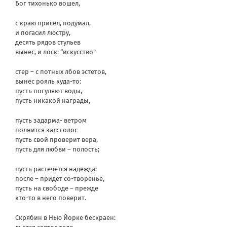
Бог тихонько вошел,
с краю присел, подумал,
и погасил люстру,
десять рядов стульев
вынес, и лоск: “искусство”
стер – с потных лбов эстетов,
вынес рояль куда-то:
пусть погуляют воды,
пусть никакой награды,
пусть задарма- ветром
полнится зал: голос
пусть свой проверит вера,
пусть для любви – полость;
пусть растечется надежда:
после – придет со-творенье,
пусть на свободе – прежде
кто-то в него поверит.
Скрябин в Нью Йорке бескраен: