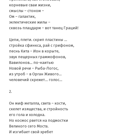
корневые сваи жизни,
смыслы – стоном –
Ом – галактик,
эклектические жилы –
сквозь плацдарм – вот танец Граций!
Цепи, плети. скрип пластины …
стройка сфинкса, рай с грифоном,
песнь Кита – Ион в корыте,
звук пещерных граммофонов,
Вавилонов… по-наитью
Новой речи – Рыба-Логос,
из утроб – в Орган Живого…
человечий скрежет… голос…
2.
Он миф металла, света – кости,
скелет изящества, и стройность
его гола и холодна.
Но космос рвется на подмостки
Великого сего Моста.
И изгибает свой хребет