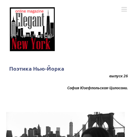
Skip
to
content
Поэтика Нью-Йорка
выпуск 26
София Юзефпольская-Цилосани.