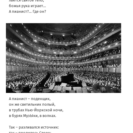
льется святое тело,
божья рука играет…
А пианист?… Где он?
А пианист – поденщик,
он же светильник полый,
в трубах Нью-Йоркской ночи,
в бурях МузЫки, в волнах.
Так – разливался источник:
так – пролилось Слово: