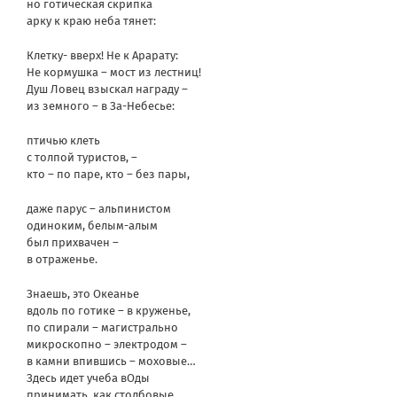
но готическая скрипка
арку к краю неба тянет:
Клетку- вверх! Не к Арарату:
Не кормушка – мост из лестниц!
Душ Ловец взыскал награду –
из земного – в За-Небесье:
птичью клеть
с толпой туристов, –
кто – по паре, кто – без пары,
даже парус – альпинистом
одиноким, белым-алым
был прихвачен –
в отраженье.
Знаешь, это Океанье
вдоль по готике – в круженье,
по спирали – магистрально
микроскопно – электродом –
в камни впившись – моховые…
Здесь идет учеба вОды
принимать, как столбовые,