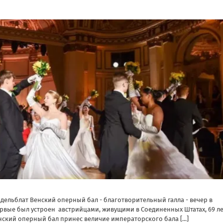
андельблат Венский оперный бал - благотворительный галла - вечер в
первые был устроен австрийцами, живущими в Соединенных Штатах, 69 л
Венский оперный бал принес величие императорского бала
[...]