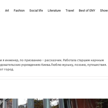
k
Art
Fashion
Social life
Literature
Travel
Best of ENY
Show
и я инженер, по призванию – рассказчик. Работала старшим научным
едовательских учреждениях Киева.Люблю музыку, поэзию, путешествия.
от город.