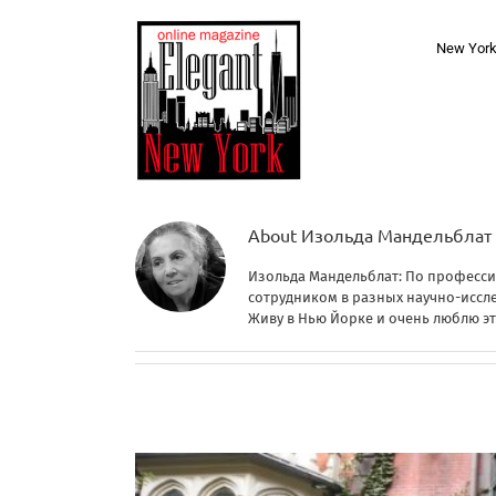
Skip
to
New Yor
content
About
Изольда Мандельблат
Изольда Мандельблат: По професси
сотрудником в разных научно-иссл
Живу в Нью Йорке и очень люблю эт