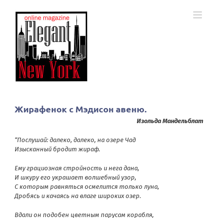
Skip
to
content
Жирафенок с Мэдисон авеню.
Изольда Мандельблат
“Послушай: далеко, далеко, на озере Чад
Изысканный бродит жираф.
Ему грациозная стройность и нега дана,
И шкуру его украшает волшебный узор,
С которым равняться осмелится только луна,
Дробясь и качаясь на влаге широких озер.
Вдали он подобен цветным парусам корабля,