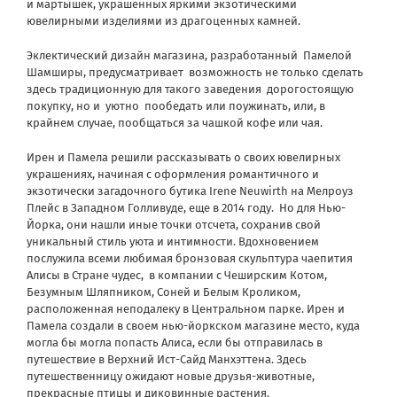
и мартышек, украшенных яркими экзотическими
ювелирными изделиями из драгоценных камней.
Эклектический дизайн магазина, разработанный
Памелой
Шамширы, предусматривает
возможность не только сделать
здесь традиционную для такого заведения
дорогостоящую
покупку, но и
уютно
пообедать или поужинать, или, в
крайнем случае, пообщаться за чашкой кофе или чая.
Ирен и Памела решили рассказывать о своих ювелирных
украшениях, начиная с оформления романтичного и
экзотически загадочного бутика Irene Neuwirth на Мелроуз
Плейс в Западном Голливуде, еще в 2014 году.
Но для Нью-
Йорка, они нашли иные точки отсчета, сохранив свой
уникальный стиль уюта и интимности. Вдохновением
послужила всеми любимая бронзовая скульптура чаепития
Алисы в Стране чудес,
в компании с Чеширским Котом,
Безумным Шляпником, Соней и Белым Кроликом,
расположенная неподалеку в Центральном парке. Ирен и
Памела создали в своем нью-йоркском магазине место, куда
могла бы могла попасть Алиса, если бы отправилась в
путешествие в Верхний Ист-Сайд Манхэттена. Здесь
путешественницу ожидают новые друзья-животные,
прекрасные птицы и диковинные растения.