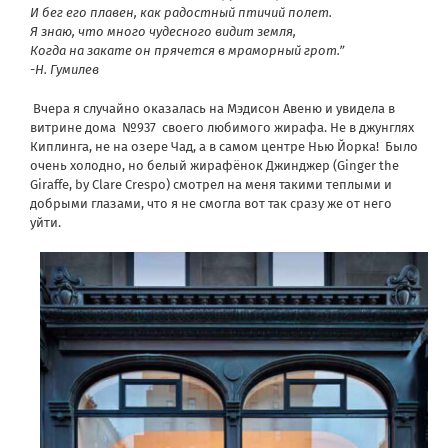
И бег его плавен, как радостный птичий полет.
Я знаю, что много чудесного видит земля,
Когда на закате он прячется в мраморный грот.”
-Н. Гумилев
Вчера я случайно оказалась на Мэдисон Авеню и увидела в
витрине дома
№937
своего любимого жирафа. Не в джунглях
Киплинга, не на озере Чад, а в самом центре Нью Йорка!
Было
очень холодно, но белый жирафёнок Джинджер (Ginger the
Giraffe, by Clare Crespo) смотрел на меня такими теплыми и
добрыми глазами, что я не смогла вот так сразу же от него
уйти.