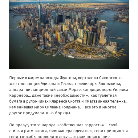
Первые в мире: пароходы Фултона, вертолеты Сикорского,
электростанции Эдисона и Теслы, телевизоры Зворыкина,
аппарат дистанционной связи Морзе, кондиционеры Уиллиса
Каррнера… даже такие «необходимости», как туалетная
бумага в рулончиках Кларенса Скотта и «магазинная тележка,
изменившая мир» Силвана Голдмана, – все это и многое
другое придумали нью-йоркцы.
По праву у этого народа «собственная гордость» – свой
стиль и ритм жизни, своя манера одеваться, свои принципы и
свои способы проводить досуг… и свои новогодние