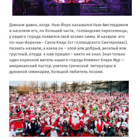
Давным-давно, когда Нью-Йорк назывался Нью-Амстердамом
и населяли его, по большей части, голландские переселенцы,
у нашего города появился свой хозяин зимы. И назвали его
по-нью-йоркски – Санта Клаус (от голландского Синтерклаас).
Назвать назвали, а каков он – злой или добрый, веселый или
грустный, откуда к нам пришел – никто не знал. Знал только
один коренной житель нашего города Клемент Кларк Мур —
американский пастор, учитель греческой литературы в
духовной семинарии, большой любитель поэзии.