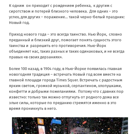
К одним он приходит с рождением ребенка, к другим с
сиротством и потерей близкого человека. Для одних – это
успех, для других – поражение… такой черно-белый праздник:
Новый год.
Приход нового года – это всегда таинство. Нью Йорк, словно
преданный и близкий друг, помогает понять сущность этого
таинства и разрешить его противоречия. Нью-Йорк
объединяет нас, таких разных и таких одинаковых, и не всегда
правых «в своих дерзаниях».
Более 100 назад, в 1904 году, в Нью-Йорке появилась главная
новогодняя традиция – встречать Новый год всем вместе на
главной площади города Times Squer. Встречать с радостным
ярким светом, громкой музыкой, серпантином, хлопушками,
конфетти и добрыми пожеланиями. Потому что с давних пор
известно: только так можно отпугнуть от родного дома все
злые силы, которые по преданию стремятся именно в это
время проникнуть в него.