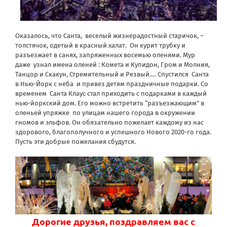
Оказалось, что Санта, веселый жизнерадостный старичок, –
толстячок, одетый в красный халат. Он курит трубку и
разъезжает в санях, запряженных восемью оленями. Мур
даже узнал имена оленей : Комета и Купидон, Гром и Молния,
Танцор и Скакун, Стремительный и Резвый…. Спустился Санта
в Нью-Йорк с неба и привез детям праздничные подарки. Со
временем Санта Клаус стал приходить с подарками в каждый
нью-йоркский дом. Его можно встретить “разъезжающим” в
оленьей упряжке по улицам нашего города в окружении
гномов и эльфов. Он обязательно пожелает каждому из нас
здорового, благополучного и успешного Нового 2020-го года.
Пусть эти добрые пожелания сбудутся.
Дорогие друзья, поздравляем вас с