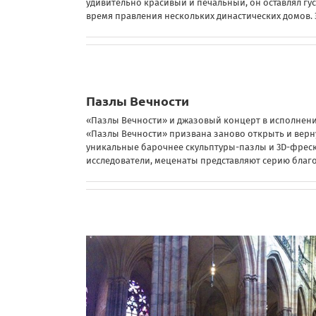
удивительно красивый и печальный, он оставлял гу
время правления нескольких династических домов.
Пазлы Вечности
«Пазлы Вечности» и джазовый концерт в исполнен
«Пазлы Вечности» призвана заново открыть и верну
уникальные барочнее скульптуры-пазлы и 3D-фрески
исследователи, меценаты представляют серию бла