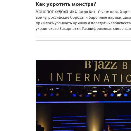
Как укротить монстра?
МОНОЛОГ ХУДОЖНИКА Катря Кот О чем: новый арт-пр
войну, российские бороды и барочные парики, химе
пришлось услышать Кришну и передать человечеств
украинского Закарпатья. Расшифровывая слово «а