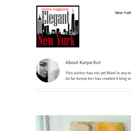
Skip
to
New Yor
content
About
Катря Кот
This author has not yet filled in any de
So far Катря Кот has created 6 blog en