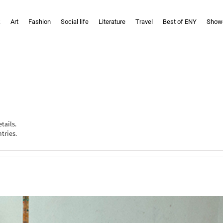
k
Art
Fashion
Social life
Literature
Travel
Best of ENY
Show
tails.
tries.