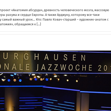
оект «Анатомия абсурда», древность человеческого мозга, массовую
ры разума и сердце Европы. А также Арджуну, которому все-таки
у самый важный урок… Кто: Павло Ковач-старший – художник-анатом с
натомия», обращаемся к
[...]