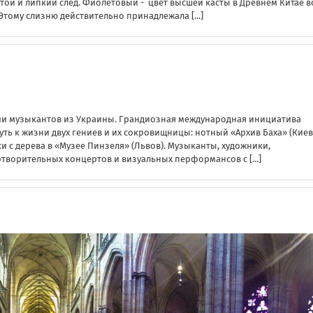
стой и липкий след. Фиолетовый - цвет высшей касты в Древнем Китае в
 Этому слизню действительно принадлежала
[...]
ии музыкантов из Украины. Грандиозная международная инициатива
ть к жизни двух гениев и их сокровищницы: нотный «Архив Баха» (Киев
 с дерева в «Музее Пинзеля» (Львов). Музыканты, художники,
готворительных концертов и визуальных перформансов с
[...]