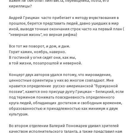
Важен ли ТАМ опыт лингвиста, переводчика, поэта, его
кириллицы?
Андрей Грицман часто прибегает к методу вчувствования в
прошлое, берется представить людей, давно ушедших в мир
иной, выводя точные окончания строк часто на первый план (
“неверная жизнь”, но верная рифма)
Все тот же поворот, и дом, и дым.
Горит камин, ноябрь, наверно.
В гостиной у огня сидят они, как мы,
в той жизни, позапрошлой и неверной.
Концерт двух авторов удался потому, что мировидение,
ценностные ориентиры у них во многом совпадают. Мне
нравится определение русско-американской “буржуазной
поэзии”, кажется оно присуще дуэту Грицман – Белицкий, если
под термином понимать повседневность определенного
круга людей, обладающих достатком и свободным временем,
образованностью и принадлежностью как минимум к двум
культурам.
Во втором отделении Валерий Пономарев удивил зрителей
качеством исполнительского таланта, а также представил нам