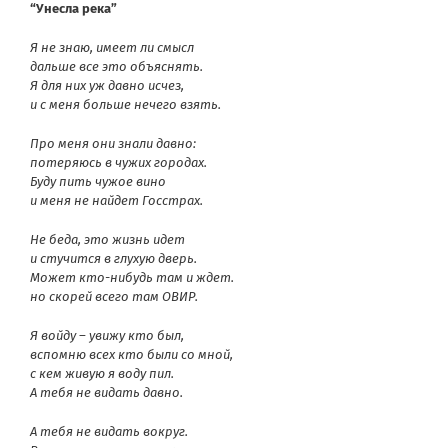
“Унесла река”
Я не знаю, имеет ли смысл
дальше все это объяснять.
Я для них уж давно исчез,
и с меня больше нечего взять.
Про меня они знали давно:
потеряюсь в чужих городах.
Буду пить чужое вино
и меня не найдет Госстрах.
Не беда, это жизнь идет
и стучится в глухую дверь.
Может кто-нибудь там и ждет.
но скорей всего там ОВИР.
Я войду – увижу кто был,
вспомню всех кто были со мной,
с кем живую я воду пил.
А тебя не видать давно.
А тебя не видать вокруг.