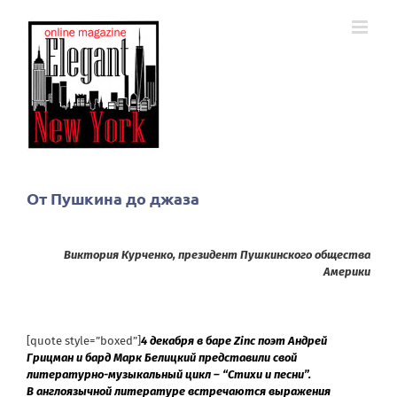
Skip
to
content
От Пушкина до джаза
testy
testy
, test.
Виктория Курченко, президент Пушкинского общества
Америки
[quote style=”boxed”]
4 декабря в баре Zinc поэт Андрей
Грицман и бард Марк Белицкий представили свой
литературно-музыкальный цикл – “Стихи и песни”.
В англоязычной литературе встречаются выражения