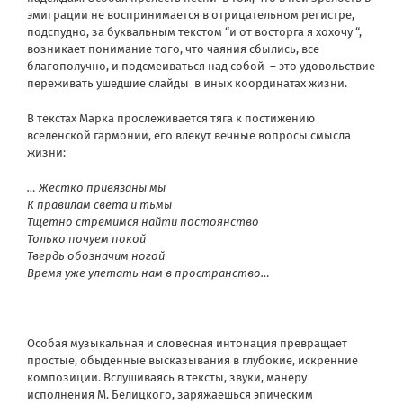
эмиграции не воспринимается в отрицательном регистре,
подспудно, за буквальным текстом “и от восторга я хохочу “,
возникает понимание того, что чаяния сбылись, все
благополучно, и подсмеиваться над собой – это удовольствие
переживать ушедшие слайды в иных координатах жизни.
В текстах Марка прослеживается тяга к постижению
вселенской гармонии, его влекут вечные вопросы смысла
жизни:
… Жестко привязаны мы
К правилам света и тьмы
Тщетно стремимся найти постоянство
Только почуем покой
Твердь обозначим ногой
Время уже улетать нам в пространство…
Особая музыкальная и словесная интонация превращает
простые, обыденные высказывания в глубокие, искренние
композиции. Вслушиваясь в тексты, звуки, манеру
исполнения М. Белицкого, заряжаешься эпическим