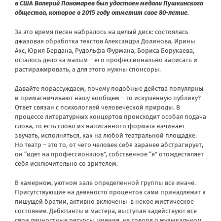
в США Валерий Пономарев был удостоен медали Пушкинского
общества, которое в 2015 году отметит свое 80-летие.
За это время песен набралось на целый диск: состоялась
джазовая обработка текстов Александра Долинова, Ирины
Акс, Юрия Бердана, Рудольфа Фурмана, Бориса Борукаева,
осталось дело за малым – его профессионально записать и
растиражировать, а для этого нужны спонсоры.
Давайте порассуждаем, почему подобные действа популярны
и примагничивают нашу вообщем – то искушенную публику?
Ответ связан с психологией человеческой природы. В
процессе литературных концертов происходит особая подача
слова, то есть слово из написанного формата начинает
звучать, исполняться, как на любой театральной площадке.
Но театр – это то, от чего человек себя заранее абстрагирует,
он “идет на профессионалов”, собственное “я” отождествляет
себя исключительно со зрителем.
В камерном, уютном зале определенной группы все иначе.
Присутствующие на девяносто процентов сами принадлежат к
пишущей братии, активно включены в некое мистическое
состояние. Дебютанты и мастера, выступая задействуют все
свои личностные ресурсы, умения, не говоря о музыкальном