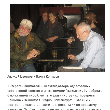
Алексей Цветков и Бахыт Кенжеев
Интересен внимательный взгляд автора, адресованый
собственной юности: мы все помним “заглушки”, бутерброд с
баклажанной икрой, мечты о дальних странах, портреты
Леннона и Хемингуэя. “Радио Люксембург” – это еще и
портрет поколения, а также нота ностальгии по прошлому,
надеждам. Особая прелесть песни в том, что в ней зрелость в