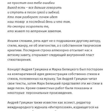
не простит она тебе ошибки
Выход есть – все дальше говорить
и ступать в песок сухой и зыбкий.
Кто там разберет: почем идет
наш товар в последний день и что там.
Но смотри: осиротели те,
кто живет по ветреным заветам.
Иными словами, речь идет не о подражании другому автору,
стилю, жанру, не об эпигонстве, а о собственном творческом
креативе. Последння строка аллюзорно отсылает нас к
ветхому завету, открывает следующий внутренний пласт
стихотворения.
Концерт Андрея Грицмана и Марка Белицкого был постороен
на компаративной идее демонстрации собственно стихов и
стихов, положенных на музыку. Так Андрей Грицман читал
свои тексты, затем Марк Белицкий представлял эти же стихи в
виде песен. Кроме совместных работ были показаны и
некоторые персональные произведения.
Андрей Грицман также известен как эссеист, редактор
международного журнала «Интерпоэзия», издающегося на