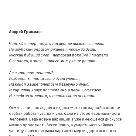
Андрей Грицман:
Черный ветер подул и последние листья слетели.
По глубоким оврагам ржавеет надежда души.
Русский будущий снег – летаргия покойной постели.
Я спокоен, я знаю – ничего мне уже не решить.
Да и что там решать?
Разбирать, что сказала душа улетая,
На каком языке? Улетает беззвучно душа.
И кириллицы звук постепенно в пески истекает.
И, следя за полетом, я теряю слова неспеша.
Осмысление последнего вздоха — это громадной важности
особая работа чувства и ума, одна из сторон социальности
человека. Ведь новые вариации в уже имеющемся дискурсе
можно продолжать бесконечно, а увидеть мельчайшую
частицу своего витража картины смерти, дорогого стоит.