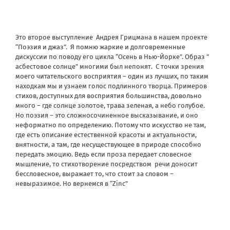
Это второе выступление Андрея Грицмана в нашем проекте
“Поэзия и джаз”. Я помню жаркие и долговременные
дискуссии по поводу его цикла “Осень в Нью-Йорке”. Образ ”
асбестовое солнце” многими был непонят. С точки зрения
моего читательского восприятия – один из лучших, по таким
находкам мы и узнаем голос подлинного творца. Примеров
стихов, доступных для восприятия большинства, довольно
много – где солнце золотое, трава зеленая, а небо голубое.
Но поэзия – это сложносочиненное высказывание, и оно
неформатно по определению. Потому что искусство не там,
где есть описание естественной красоты и актуальности,
внятности, а там, где несуществующее в природе способно
передать эмоцию. Ведь если проза передает словесное
мышление, то стихотворение посредством речи доносит
бессловесное, выражает то, что стоит за словом –
невыразимое. Но вернемся в “Zinc”