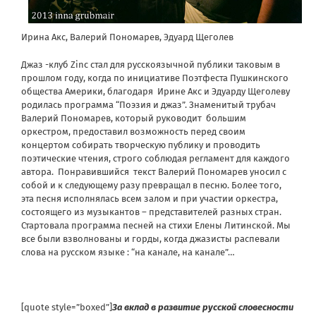
Ирина Акс, Валерий Пономарев, Эдуард Щеголев
Джаз -клуб Zinc стал для русскоязычной публики таковым в
прошлом году, когда по инициативе Поэтфеста Пушкинского
общества Америки, благодаря Ирине Акс и Эдуарду Щеголеву
родилась программа “Поэзия и джаз”. Знаменитый трубач
Валерий Пономарев, который руководит большим
оркестром, предоставил возможность перед своим
концертом собирать творческую публику и проводить
поэтические чтения, строго соблюдая регламент для каждого
автора. Понравившийся текст Валерий Пономарев уносил с
собой и к следующему разу превращал в песню. Более того,
эта песня исполнялась всем залом и при участии оркестра,
состоящего из музыкантов – представителей разных стран.
Стартовала программа песней на стихи Елены Литинской. Мы
все были взволнованы и горды, когда джазисты распевали
слова на русском языке : “на канале, на канале”…
[quote style=”boxed”]
За вклад в развитие русской словесности