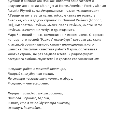
русском и английском языках. Является основателем и
ведущим антологии «Stranger at Home. American Poetry with an
Accent» (Чужой дома. Американская поэзия «с акцентом»).
А.Грицман печатается на английском языке не только в
Америке, но и в других странах: «Richmond Review» (London,
UK), «Manhattan Review», «New Orleans Review», «Notre Dame
Review», «Denver Quarterly» и др. изданиях.
Марк Белицкий – поэт, композитор и исполнитель. Открылся
концерт его песней “Радио Люксембург”, которая уже стала
классикой оригинального стиля – неомодернистского
шансона. Эта самая известная работа Марка, облетевшая
многие страны, не раз звучала в теле- и радиоэфирах,
заслужила любовь слушателей и сделала его знаменитым:
Я слушаю радио в темной квартире,
Мокрый снег ударяет в окно,
Не смотря на заглушку и помехи в эфире,
Я слушаю – мне все равно.
Мерцает загадкой шкала радиолы,
Оттава, Варшава, Берлин,
Я знаю, что я не пойду завтра в школу,
Останусь дома один…