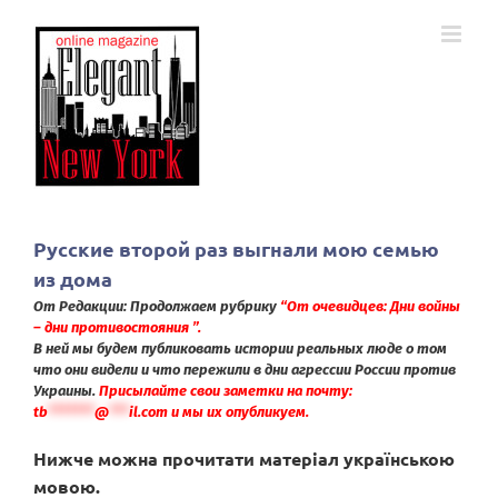
Skip
to
content
Русские второй раз выгнали мою семью
из дома
От Редакции: Продолжаем рубрику
“От очевидцев: Дни войны
– дни противостояния ”.
В ней мы будем публиковать истории реальных люде о том
что они видели и что пережили в дни агрессии России против
Украины.
Присылайте свои заметки на почту:
tb
*******
@
***
il.com
и мы их опубликуем.
Нижче можна прочитати матеріал українською
мовою.