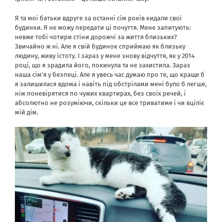
Я та мої батьки вдруге за останні сім років кидали свої
будинки. Я не можу передати ці почуття. Мене запитують:
невже тобі чотири стіни дорожчі за життя близьких?
Звичайно ж ні. Але я свій будинок сприймаю як близьку
людину, живу істоту. І зараз у мене знову відчуття, як у 2014
році, що я зрадила його, покинула та не захистила. Зараз
наша сім’я у безпеці. Але я увесь час думаю про те, що краще б
я залишилася вдома і навіть під обстрілами мені було б легше,
ніж поневірятися по чужих квартирах, без своїх речей, і
абсолютно не розуміючи, скільки це все триватиме і чи вціліє
мій дім.