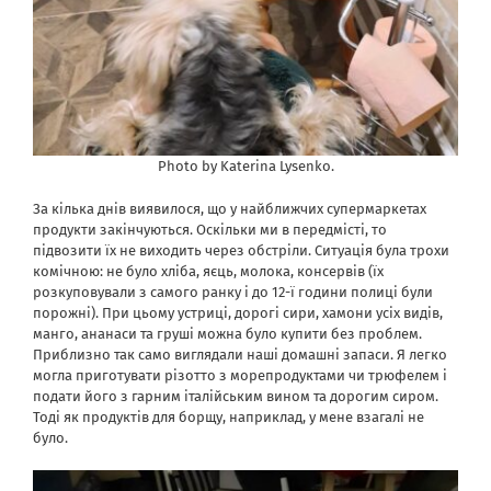
Photo by Katerina Lysenko.
За кілька днів виявилося, що у найближчих супермаркетах
продукти закінчуються. Оскільки ми в передмісті, то
підвозити їх не виходить через обстріли. Ситуація була трохи
комічною: не було хліба, яєць, молока, консервів (їх
розкуповували з самого ранку і до 12-ї години полиці були
порожні). При цьому устриці, дорогі сири, хамони усіх видів,
манго, ананаси та груші можна було купити без проблем.
Приблизно так само виглядали наші домашні запаси. Я легко
могла приготувати різотто з морепродуктами чи трюфелем і
подати його з гарним італійським вином та дорогим сиром.
Тоді як продуктів для борщу, наприклад, у мене взагалі не
було.