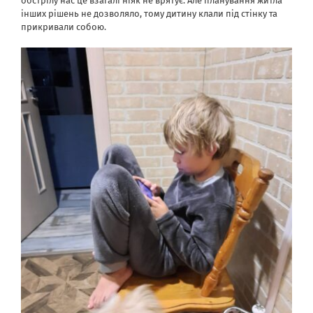
обстрілу нас це взагалі ніяк не врятує. Але планування житла
інших рішень не дозволяло, тому дитину клали під стінку та
прикривали собою.