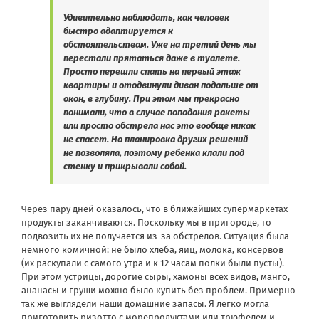
Удивительно наблюдать, как человек
быстро адаптируется к
обстоятельствам. Уже на третий день мы
перестали прятаться даже в туалете.
Просто перешли спать на первый этаж
квартиры и отодвинули диван подальше от
окон, в глубину. При этом мы прекрасно
понимали, что в случае попадания ракеты
или просто обстрела нас это вообще никак
не спасет. Но планировка других решений
не позволяла, поэтому ребенка клали под
стенку и прикрывали собой.
Через пару дней оказалось, что в ближайших супермаркетах
продукты заканчиваются. Поскольку мы в пригороде, то
подвозить их не получается из-за обстрелов. Ситуация была
немного комичной: не было хлеба, яиц, молока, консервов
(их раскупали с самого утра и к 12 часам полки были пусты).
При этом устрицы, дорогие сыры, хамоны всех видов, манго,
ананасы и груши можно было купить без проблем. Примерно
так же выглядели наши домашние запасы. Я легко могла
приготовить ризотто с морепродуктами или трюфелем и