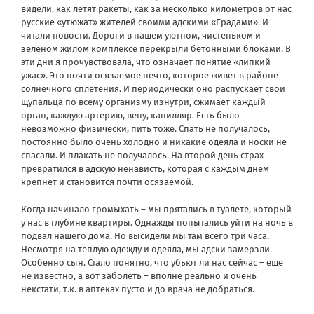
видели, как летят ракеты, как за несколько километров от нас
русские «утюжат» жителей своими адскими «Градами». И
читали новости. Дороги в нашем уютном, чистеньком и
зеленом жилом комплексе перекрыли бетонными блоками. В
эти дни я прочувствовала, что означает понятие «липкий
ужас». Это почти осязаемое нечто, которое живет в районе
солнечного сплетения. И периодически оно распускает свои
щупальца по всему организму изнутри, сжимает каждый
орган, каждую артерию, вену, капилляр. Есть было
невозможно физически, пить тоже. Спать не получалось,
постоянно было очень холодно и никакие одеяла и носки не
спасали. И плакать не получалось. На второй день страх
превратился в адскую ненависть, которая с каждым днем
крепнет и становится почти осязаемой.
Когда начинало громыхать – мы прятались в туалете, который
у нас в глубине квартиры. Однажды попытались уйти на ночь в
подвал нашего дома. Но высидели мы там всего три часа.
Несмотря на теплую одежду и одеяла, мы адски замерзли.
Особенно сын. Стало понятно, что убьют ли нас сейчас – еще
не известно, а вот заболеть – вполне реально и очень
некстати, т.к. в аптеках пусто и до врача не добраться.