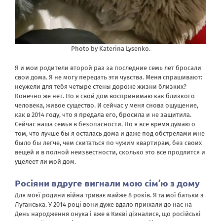
Photo by Katerina Lysenko.
Я и мои родители второй раз за последние семь лет бросали
свои дома. Я не могу передать эти чувства. Меня спрашивают:
неужели для тебя четыре стены дороже жизни близких?
Конечно же нет. Но я свой дом воспринимаю как близкого
человека, живое существо. И сейчас у меня снова ощущение,
как в 2014 году, что я предала его, бросила и не защитила.
Сейчас наша семья в безопасности. Но я все время думаю о
том, что лучше бы я осталась дома и даже под обстрелами мне
было бы легче, чем скитаться по чужим квартирам, без своих
вещей и в полной неизвестности, сколько это все продлится и
уцелеет ли мой дом.
Росіяни вдруге вигнали мою сім’ю з дому
Для моєї родини війна триває майже 8 років. Я та мої батьки з
Луганська. У 2014 році вони дуже вдало приїхали до нас на
День народження онука і вже в Києві дізналися, що російські