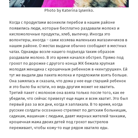
Photo by Katerina Lysenko.
Когда с продуктами возникли перебои в нашем районе
появились люди, которые бесплатно раздавали молоко и
кисломолочные продукты, хлеб, выпечку. Иногда это
волонтеры, иногда – сами хозяева маленьких магазинчиков в
нашем районе. О местах выдачи обычно сообщают в местных
чатах. Однажды возле нашего подъезда таким образом
раздавали молоко. В это время начался обстрел. Прямо под
грохот по дорожке с другого конца ЖК бежала хрупкая
молодая женщина с крошечным ребенком в «кенгурушке». Ей
тут же выдали два пакета молока и предложили взять больше.
Она замялась и сказала, что дома у нее еще старший ребенок
и это было бы кстати, но ведь другим может не хватить.
Третий пакет с молоком она взяла только после того, как ее
убедили, что сейчас привезут еще ящик и всем хватит. Это был
первый раз за все дни, когда я заплакала. В то время, когда
русские солдаты осознанно стреляют по детским больницам,
садикам, машинам с людьми, давят мирных жителей танками,
крошечная мама двоих детей под грохот выстрелов
переживает, чтобы кому-то еще рядом хватило еды.