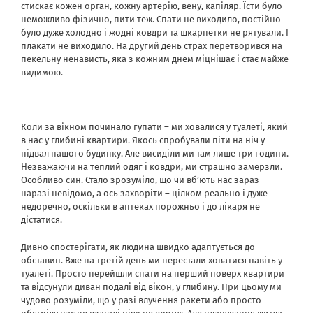
стискає кожен орган, кожну артерію, вену, капіляр. Їсти було
неможливо фізично, пити теж. Спати не виходило, постійно
було дуже холодно і жодні ковдри та шкарпетки не рятували. І
плакати не виходило. На другий день страх перетворився на
пекельну ненависть, яка з кожним днем ​​міцнішає і стає майже
видимою.
Коли за вікном починало гупати – ми ховалися у туалеті, який
в нас у глибині квартири. Якось спробували піти на ніч у
підвал нашого будинку. Але висиділи ми там лише три години.
Незважаючи на теплий одяг і ковдри, ми страшно замерзли.
Особливо син. Стало зрозуміло, що чи вб’ють нас зараз –
наразі невідомо, а ось захворіти – цілком реально і дуже
недоречно, оскільки в аптеках порожньо і до лікаря не
дістатися.
Дивно спостерігати, як людина швидко адаптується до
обставин. Вже на третій день ми перестали ховатися навіть у
туалеті. Просто перейшли спати на перший поверх квартири
та відсунули диван подалі від вікон, у глибину. При цьому ми
чудово розуміли, що у разі влучення ракети або просто