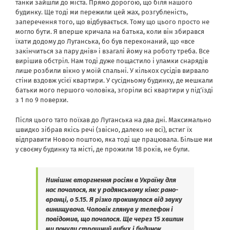
танки зайшли до міста. Прямо дорогою, що біля нашого
будинку. Ще тоді ми пережили цей жах, розгубленість,
заперечення того, що відбувається. Тому що цього просто не
могло бути. Я вперше кричала на батька, коли він збирався
їхати додому до Луганська, бо був переконаний, що «все
закінчиться за пару днів» і взагалі йому на роботу треба. Все
вирішив обстріл. Нам тоді дуже пощастило і уламки снарядів
лише розбили вікно у моїй спальні. У кількох сусідів вирвало
стіни вздовж усієї квартири. У сусідньому будинку, де мешкали
батьки мого першого чоловіка, згоріли всі квартири у під’їзді
з 1 по 9 поверхи.
Після цього тато поїхав до Луганська на два дні. Максимально
швидко зібрав якісь речі (звісно, ​​далеко не всі), встиг їх
відправити Новою поштою, яка тоді ще працювала. Більше ми
у своєму будинку та місті, де прожили 18 років, не були.
Нинішнє вторгнення росіян в Україну для
нас почалося, як у радянському кіно: рано-
вранці, о 5.15. Я різко прокинулася від звуку
винищувача. Чоловік глянув у телефон і
повідомив, що почалося. Ще через 15 хвилин
ми почули страшний вибух і будинок