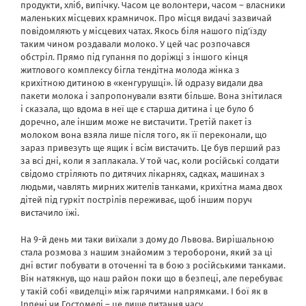
продукти, хліб, випічку. Часом це волонтери, часом – власники
маленьких місцевих крамничок. Про місця видачі зазвичай
повідомляють у місцевих чатах. Якось біля нашого під’їзду
таким чином роздавали молоко. У цей час розпочався
обстріл. Прямо під гупання по доріжці з іншого кінця
житлового комплексу бігла тендітна молода жінка з
крихітною дитиною в «кенгурушці». Їй одразу видали два
пакети молока і запропонували взяти більше. Вона знітилася
і сказала, що вдома в неї ще є старша дитина і це було б
доречно, але іншим може не вистачити. Третій пакет із
молоком вона взяла лише після того, як її переконали, що
зараз привезуть ще ящик і всім вистачить. Це був перший раз
за всі дні, коли я заплакала. У той час, коли російські солдати
свідомо стріляють по дитячих лікарнях, садках, машинах з
людьми, чавлять мирних жителів танками, крихітна мама двох
дітей під гуркіт пострілів переживає, щоб іншим поруч
вистачило їжі.
На 9-й день ми таки виїхали з дому до Львова. Вирішальною
стала розмова з нашим знайомим з тероборони, який за ці
дні встиг побувати в оточенні та в бою з російськими танками.
Він натякнув, що наш район поки що в безпеці, але перебуває
у такій собі «виделці» між гарячими напрямками. І бої як в
Ірпені чи Гостомелі – це лише питання часу.