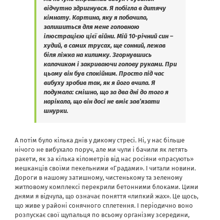
відчутно здригнувся. Я побігла в дитячу
кімнату. Картина, яку я побачила,
залишиться для мене головною
ілюстрацією цієї війни. Мій 10-річний син –
худий, в самих трусах, ще сонний, лежав
біля ліжка на килимку. Згорнувшись
калачиком і закриваючи голову руками. При
цьому він був спокійним. Просто під час
вибуху зробив так, як я його вчила. Я
подумала: смішно, що за два дні до того я
нарікала, що він досі не вміє зав’язати
шнурки.
А потім було кілька днів у дикому стресі. Ні, у нас більше
нічого не вибухало поруч, але ми чули і бачили як летять
ракети, як за кілька кілометрів від нас росіяни «прасують»
мешканців своїми пекельними «Градами». І читали новини.
Дороги в нашому затишному, чистенькому та зеленому
житловому комплексі перекрили бетонними блоками. Цими
днями я відчула, що означає поняття «липкий жах». Це щось,
що живе у районі сонячного сплетення. І періодично воно
розпускає свої щупальця по всьому організму зсередини,