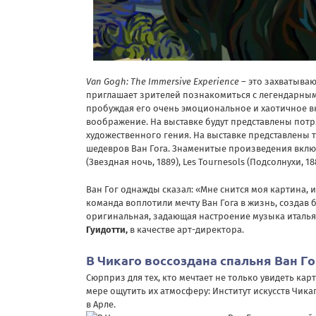
Van Gogh: The Immersive Experience
– это захватыва
приглашает зрителей познакомиться с легендарным
пробуждая его очень эмоциональное и хаотичное вн
воображение. На выставке будут представлены по
художественного гения. На выставке представлены
шедевров Ван Гога. Знаменитые произведения включа
(Звездная ночь, 1889), Les Tournesols (Подсолнухи, 18
Ван Гог однажды сказал: «Мне снится моя картина, 
команда воплотили мечту Ван Гога в жизнь, создав 
оригинальная, задающая настроение музыка италь
Гуидотти,
в качестве арт-директора.
В Чикаго воссоздана спальня Ван Г
Сюрприз для тех, кто мечтает не только увидеть к
мере ощутить их атмосферу: Институт искусств Чи
в Арле.