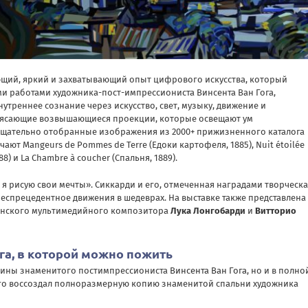
ющий, яркий и захватывающий опыт цифрового искусства, который
и работами художника-пост-импрессиониста Винсента Ван Гога,
утреннее сознание через искусство, свет, музыку, движение и
трясающие возвышающиеся проекции, которые освещают ум
 тщательно отобранные изображения из 2000+ прижизненного каталога
ют Mangeurs de Pommes de Terre (Едоки картофеля, 1885), Nuit étoilée
88) и La Chambre à coucher (Спальня, 1889).
и я рисую свои мечты». Сиккарди и его, отмеченная наградами творческ
беспрецедентное движения в шедеврах. На выставке также представлена
янского мультимедийного композитора
Лука Лонгобарди
и
Витторио
ога, в которой можно пожить
артины знаменитого постимпрессиониста
Винсента Ван Гога
, но и в полно
каго воссоздал полноразмерную копию знаменитой спальни художника