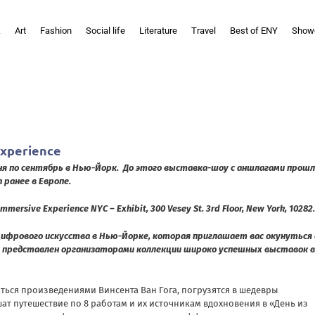
k
Art
Fashion
Social life
Literature
Travel
Best of ENY
Show
Experience
я по сентябрь в Нью-Йорк.
До этого выставка-шоу с аншлагами прошл
 ранее в Европе.
rsive Experience NYC – Exhibit, 300 Vesey St. 3rd Floor, New York, 10282.
а цифрового искусства в Нью-Йорке, которая приглашает вас окунуться 
Он представлен организаторами коллекции широко успешных выставок в
ться произведениями Винсента Ван Гога, погрузятся в шедевры
т путешествие по 8 работам и их источникам вдохновения в «День из