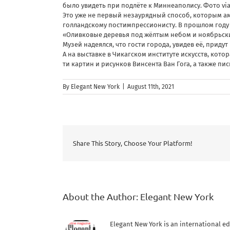
было увидеть при подлёте к Миннеаполису. Фото via 
Это уже не первый незаурядный способ, которым а
голландскому постимпрессионисту. В прошлом году
«Оливковые деревья под жёлтым небом и ноябрьским
Музей надеялся, что гости города, увидев её, приду
А на выставке в Чикагском институте искусств, кото
ти картин и рисунков Винсента Ван Гога, а также пи
By
Elegant New York
|
August 11th, 2021
Share This Story, Choose Your Platform!
About the Author:
Elegant New York
Elegant New York is an international ed