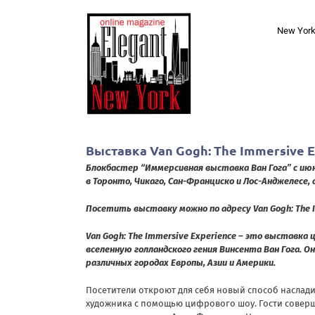
Skip
to
New Yor
content
Выставка Van Gogh: The Immersive 
Блокбастер “Иммерсивная выставка Ван Гога” с июн
в Торонто, Чикаго, Сан-Франциско и Лос-Анджелесе, а
Посетить выставку можно по адресу Van Gogh: The Imme
Van Gogh: The Immersive Experience – это выставк
вселенную голландского гения Винсента Ван Гога. 
различных городах Европы, Азии и Америки.
Посетители откроют для себя новый способ наслади
художника с помощью цифрового шоу. Гости соверша