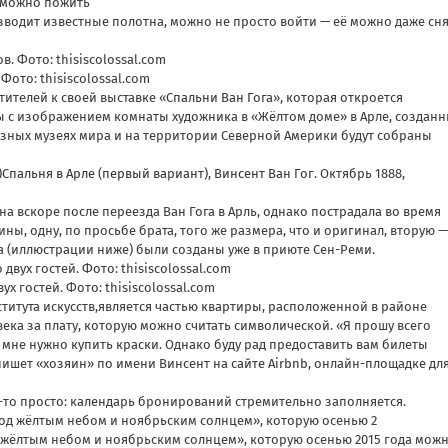
зводит известные полотна, можно не просто войти — её можно даже сн
ото: thisiscolossal.com
ителей к своей выставке «
Спальни Ван Гога
», которая откроется
ны с изображением комнаты художника в «Жёлтом доме» в Арле, создан
разных музеях мира и на территории Северной Америки будут собраны
Спальня в Арле (первый вариант)
,
Винсент Ван Гог
. Октябрь 1888,
а вскоре после переезда Ван Гога в Арль, однако пострадала во время
ны, одну, по просьбе брата, того же размера, что и оригинал, вторую —
а (иллюстрации ниже) были созданы уже в приюте Сен-Реми.
 гостей. Фото: thisiscolossal.com
титута искусств,является частью квартиры, расположенной в районе
века за плату, которую можно считать символической. «Я прошу всего
то мне нужно купить краски. Однако буду рад предоставить вам билеты
— пишет «хозяин» по имени Винсент на
сайте Airbnb
, онлайн-площадке дл
ак-то просто: календарь бронирований стремительно заполняется.
 жёлтым небом и ноябрьским солнцем», которую осенью 2015 года мож