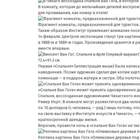
В комнату, которая до мельчайших деталей воспрои
для проживания, как номер в отеле!
Фрагмент комнаты, предназначенной для туристов. Ф
Таким образом Институт привлекает внимание посет
14 февраля. Центром экспозиции станут три карти
в 1888-м и 1889-м годах. Произведения хранятся в 
вместе впервые.
72.4×91.3 см
Первая «Спальня» (иллюстрация выше) была написан
наводнения. Позже художник сделал две копии карти
поменьше — в подарок матери и сестре. Оба полотн
«Спальня Ван Гога» может принять одновременно двух
Спальня, воссозданная художниками Чикагского инс
Ривер Норт. В комнате могут разместиться два чело
по 10 долларов (с человека, — ред.) лишь потому, ч
на свою выставку в Институте искусств в Чикаго», 
краткосрочной аренды жилья.
Впрочем, провести ночь в «спальне Ван Гога» не т
Реплика картины Ван Гога «Оливковые деревья под