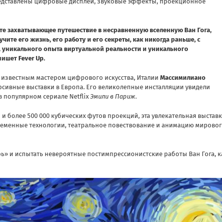
редставлены цифровые дисплеи, звуковые эффекты, проекционное
те захватывающее путешествие в несравненную вселенную Ван Гога,
учите его жизнь, его работу и его секреты, как никогда раньше, с
уникального опыта виртуальной реальности и уникального
 пишет
Fever Up
.
но известным мастером цифрового искусства, Италии
Массимилиано
ерсивные выставки в Европа. Его великолепные инсталляции увидели
в популярном сериале Netflix
Эмили в Париж
.
 и более 500 000 кубических футов проекций, эта увлекательная выстав
ременные технологии, театральное повествование и анимацию мирово
рь» и испытать невероятные постимпрессионистские работы Ван Гога, к