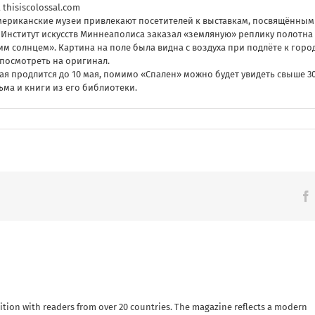
thisiscolossal.com
мериканские музеи привлекают посетителей к выставкам, посвящённым
 Институт искусств Миннеаполиса
заказал «земляную» реплику
полотна
 солнцем». Картина на поле была видна с воздуха при подлёте к город
т посмотреть на оригинал.
рая продлится до 10 мая, помимо «Спален» можно будет увидеть свыше 3
сьма и книги из его библиотеки.
ition with readers from over 20 countries. The magazine reflects a modern