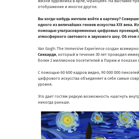
жизни художника в Арле, Франция». На выставке п
отображение и многое другое.
Вы когда-нибудь мечтали войти в картину? Соверши
одного из величайших гениев искусства XIX века. Из
помощью ультрасовременных цифровых проекций, 
атмосферного светового и звукового шоу. Об этом
Van Gogh: The Immersive Experience создан всемир
Сиккарди
, который в течение 30 лет проводил имм
более 2 миллионов посетителей в Париж и показан 
С помощью 60 600 кадров видео, 90 000 000 пикселей
цифрового искусства объединяет в себе самые сов
уровня.
Это дает гостям редкую возможность «шагнуть внут
никогда раньше.