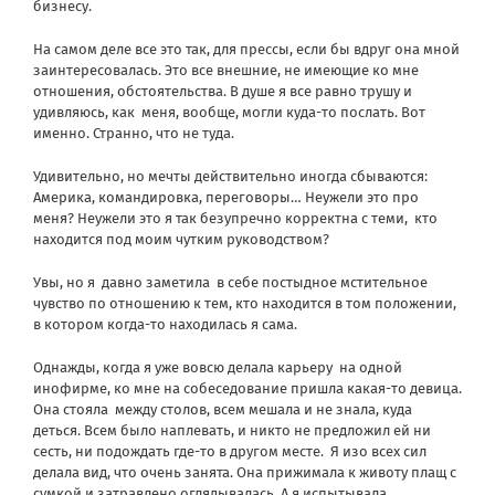
бизнесу.
На самом деле все это так, для прессы, если бы вдруг она мной
заинтересовалась. Это все внешние, не имеющие ко мне
отношения, обстоятельства. В душе я все равно трушу и
удивляюсь, как
меня, вообще, могли куда-то послать. Вот
именно. Странно, что не туда.
Удивительно, но мечты действительно иногда сбываются:
Америка, командировка, переговоры… Неужели это про
меня? Неужели это я так безупречно корректна с теми,
кто
находится под моим чутким руководством?
Увы, но я
давно заметила
в себе постыдное мстительное
чувство по отношению к тем, кто находится в том положении,
в котором когда-то находилась я сама.
Однажды, когда я уже вовсю делала карьеру
на одной
инофирме, ко мне на собеседование пришла какая-то девица.
Она стояла
между столов, всем мешала и не знала, куда
деться. Всем было наплевать, и никто не предложил ей ни
сесть, ни подождать где-то в другом месте.
Я изо всех сил
делала вид, что очень занята. Она прижимала к животу плащ с
сумкой и затравлено оглядывалась. А я испытывала