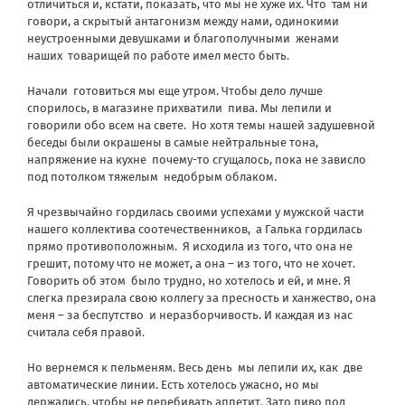
отличиться и, кстати, показать, что мы не хуже их. Что
там ни
говори, а скрытый антагонизм между нами, одинокими
неустроенными девушками и благополучными
женами
наших
товарищей по работе имел место быть.
Начали
готовиться мы еще утром. Чтобы дело лучше
спорилось, в магазине прихватили
пива. Мы лепили и
говорили обо всем на свете.
Но хотя темы нашей задушевной
беседы были окрашены в самые нейтральные тона,
напряжение на кухне
почему-то сгущалось, пока не зависло
под потолком тяжелым
недобрым облаком.
Я чрезвычайно гордилась своими успехами у мужской части
нашего коллектива соотечественников,
а Галька гордилась
прямо противоположным.
Я исходила из того, что она не
грешит, потому что не может, а она – из того, что не хочет.
Говорить об этом
было трудно, но хотелось и ей, и мне. Я
слегка презирала свою коллегу за пресность и ханжество, она
меня – за беспутство
и неразборчивость. И каждая из нас
считала себя правой.
Но вернемся к пельменям. Весь день
мы лепили их, как
две
автоматические линии. Есть хотелось ужасно, но мы
держались, чтобы не перебивать аппетит. Зато пиво под