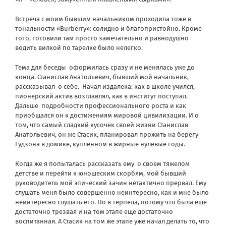
Встреча с моим бывшим начальником проходила тоже в
тональности «Burberry»: солидно и благопристойно. Кроме
того, готовили там просто замечательно и равнодушно
водить вилкой по тарелке было нелегко.
Тема для беседы
оформилась сразу и не менялась уже до
конца. Станислав Анатольевич, бывший мой начальник,
рассказывал
о себе.
Начал издалека: как в школе учился,
пионерский актив возглавлял, как в институт поступал.
Дальше
подробности профессионального роста и как
приобщался он к достижениям мировой цивилизации. И о
том, что самый сладкий кусочек своей жизни Станислав
Анатольевич, он же Стасик, планировал прожить на берегу
Гудзона в домике, купленном в жирные нулевые годы.
Когда же я попыталась рассказать ему
о своем тяжелом
детстве и перейти к юношеским скорбям, мой бывший
руководитель мой эпический зачин нетактично прервал. Ему
слушать меня было совершенно неинтересно, как и мне было
неинтересно слушать его. Но я терпела, потому что была еще
достаточно трезвая и на том этапе еще достаточно
воспитанная. А Стасик на том же этапе уже начал делать то, что