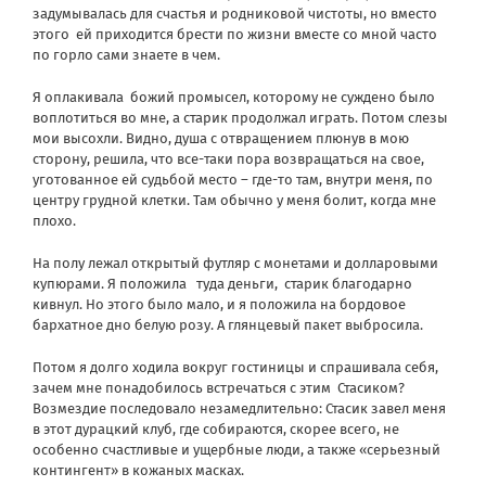
задумывалась для счастья и родниковой чистоты, но вместо
этого
ей приходится брести по жизни вместе со мной часто
по горло сами знаете в чем.
Я оплакивала
божий промысел, которому не суждено было
воплотиться во мне, а старик продолжал играть. Потом слезы
мои высохли. Видно, душа с отвращением плюнув в мою
сторону, решила, что все-таки пора возвращаться на свое,
уготованное ей судьбой место – где-то там, внутри меня, по
центру грудной клетки. Там обычно у меня болит, когда мне
плохо.
На полу лежал открытый футляр с монетами и долларовыми
купюрами. Я положила
туда деньги,
старик благодарно
кивнул. Но этого было мало, и я положила на бордовое
бархатное дно белую розу. А глянцевый пакет выбросила.
Потом я долго ходила вокруг гостиницы и спрашивала себя,
зачем мне понадобилось встречаться с этим
Стасиком?
Возмездие последовало незамедлительно: Стасик завел меня
в этот дурацкий клуб, где собираются, скорее всего, не
особенно счастливые и ущербные люди, а также «серьезный
контингент» в кожаных масках.