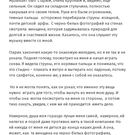
Музыкант был
старым, очень крупным и, видимо, еще
сильным. Он сидел на складном стульчике, полностью
накрывая его своим телом. Руки его были огромными,
темные пальцы
осторожно перебирали струны
изящной,
почти детской
арфы.
С черно-белых фотографий на стенах
смотрела
женщина, которая задумывалась природой для
долгой и счастливой жизни. Казалось, что она слушает эту
музыку вместе со мной.
Старик закончил какую-то знакомую мелодию, но я ее так и не
узнала. Поднял голову, посмотрел на меня и начал играть
снова. Я видела струны, его корявые пальцы и понимала, что
это стыдно – плакать в метро и вытирать нос ладонью, потому
что салфеток, конечно же, у меня с собой не оказалось.
Но я не могла понять, как он узнал, что именно эту вещь
нужно
играть для того, чтобы вынуть из меня мою душу. И
чтобы она
могла посмотреть на меня со стороны,
а потом
тихо охнуть, увидев, с кем же ей приходится
иметь дело.
Наверное, душа моя гораздо лучше меня самой,
наверное, ей
нелегко и порой даже противно жить в такой компании. Но
ей никуда от меня не деться до конца наших дней. А она,
может, как
та женщина на черно-белых фотографиях,