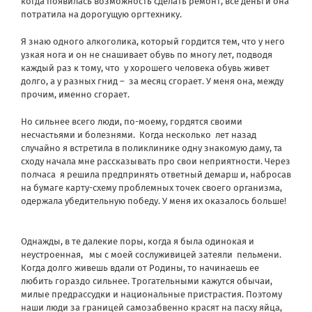
когда появилась возможность сделать ремонт, все деньги она
потратила на дорогущую оргтехнику.
Я знаю одного алкоголика, который гордится тем, что у него
узкая нога и он не снашивает обувь по многу лет, подводя
каждый раз к тому, что
у хорошего человека обувь живет
долго, а у разных гнид –
за месяц сгорает. У меня она, между
прочим, именно сгорает.
Но сильнее всего люди, по-моему, гордятся своими
несчастьями и болезнями.
Когда несколько
лет назад
случайно я встретила в поликлинике одну знакомую даму, та
сходу начала мне рассказывать про свои неприятности. Через
полчаса
я решила предпринять ответный демарш и, набросав
на бумаге карту-схему проблемных точек своего организма,
одержала убедительную победу. У меня их оказалось больше!
Однажды, в те далекие поры, когда я была одинокая и
неустроенная,
мы с моей сослуживицей затеяли
пельмени.
Когда долго живешь вдали от Родины, то начинаешь ее
любить гораздо сильнее. Трогательными кажутся обычаи,
милые предрассудки и национальные пристрастия. Поэтому
наши люди за границей самозабвенно красят на пасху яйца,