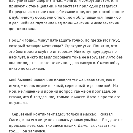
наступить мой смертный час. Меня или сожрут живьем, или
прикуют к стене цепями, или заставят прилюдно раздеться.
Я представляла свое голое, беззащитное, неприспособленное
к публичному обозрению тело, мой облупившийся
педикюр
и дальнейшее глумление над моим женским и человеческим
достоинством.
Прошли годы… Минут пятнадцать точно. Но где же этот гнус,
который затащил меня сюда?
Страх уже утих.
Понятно, что
это был просто клуб по интересам. Никто тут друг друга не
насилует, никто правил хорошего тона не нарушает. А что без
штанов ходят – так это же личное дело каждого. С меня юбку
никто не стаскивал.
Мой бывший начальник появился так же незаметно, как и
исчез, – очень внушительный, серьезный
и деловитый.
На
мой, не лишенный иронии вопрос, где же он пропадал, он
сказал, что был здесь же,
только
в маске. И что я просто его
не узнала.
– Серьезный контингент здесь только в масках, – сказал
Стасик, и на его лице показалась усталая улыбка. – Вы даже не
представляете, сколько здесь наших.
Даже, так сказать, из
гос…. – он запнулся.