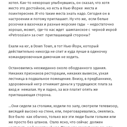
хотел. Как-то нехорошо улыбнувшись, он сказал, что хотя
место это достойное, но есть в Нью-Йорке
места и
поинтереснее. И что такие места знать надо. Сегодня он в
настроении и потому приглашает. Ну что же,
если белые
розочки в вазочках и разные морские гады
– недостаточно
хорошо, может,
где-то нас ждет
шампанское с
черной икрой
«Petrossian» за счет
приглашающей стороны?
Ехали на юг, в Down Town, в тот Нью-Йорк, который
действительно никогда не спит и куда лучше в одиночку
командировочным дамочкам не ходить.
Остановились неожиданно около ободранного здания.
Никаких признаков ресторации, никаких вывесок, узкая
лестница в подвальное помещение. Внизу, в предбаннике,
здоровенный негр отнимает деньги у трудящихся: плата за
вход и
немалая. Ну и ладно, за все платит опять же
приглашающая сторона.
…Они сидели за столами, ходили по залу, смотрели телевизор,
висящий высоко на стене, ели, переговаривались, смеялись.
Все было
как обычно, только все эти люди были голыми или
же просто без штанов.
Стало ясно, что сейчас
должен