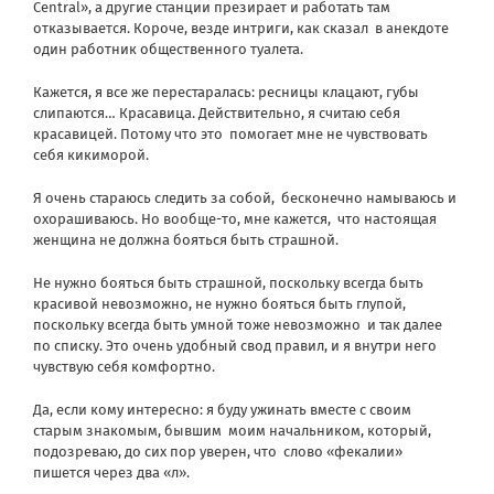
Central», а другие станции презирает и работать там
отказывается. Короче, везде интриги, как сказал
в анекдоте
один работник общественного туалета.
Кажется, я все же перестаралась: ресницы клацают, губы
слипаются… Красавица. Действительно, я считаю себя
красавицей. Потому что это
помогает мне не чувствовать
себя кикиморой.
Я очень стараюсь следить за собой,
бесконечно намываюсь и
охорашиваюсь. Но вообще-то, мне кажется,
что настоящая
женщина не должна бояться быть страшной.
Не нужно бояться быть страшной, поскольку всегда быть
красивой невозможно, не нужно бояться быть глупой,
поскольку всегда быть умной тоже невозможно
и так далее
по списку. Это очень удобный свод правил, и я внутри него
чувствую себя комфортно.
Да, если кому интересно: я буду ужинать вместе с своим
старым знакомым, бывшим
моим начальником, который,
подозреваю, до сих пор уверен, что
слово «фекалии»
пишется через два «л».