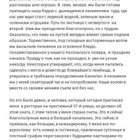
разговоры шло хорошо. В
семь
вечера
мы были готовы
притащить нашу бадью с
дымящимися пельменями
туда, где
нас уже ждал стол с ледяной водкой, зеленым луком и
солеными огурцами. Путь по лестнице с четвертого
на
второй
этаж мы преодолели благополучно, но с трудом.
Оказалось, что пиво на пустой желудок влияет самым подлым
образом. Торжественно, под голодные восторженные вопли
мы высыпали пельмени на огромное блюдо,
позаимствованное у нашего посольского повара,
и праздник
начался. Правду о том, как он проходил, я
уже не узнаю
никогда. Некоторые утверждают, что, когда меня пытались
сдвинуть с места и довести до ближайшего лежбища,
я
упиралась и требовала «продолжения банкета». А пельмени
мы с моей соавторшей так и не попробовали. Наши коллеги
вместе со своими женами съели всё без нас.
Но это было давно, и человек, который сегодня пригласил
меня
в ресторан на престижной 57-й улице, не должен об
этом знать. С этим типом у меня старые счеты. Это я сейчас
благополучная жена и большой начальник. Это сейчас я
приехала, как большая, в командировку. У меня все по-
взрослому:
есть номер в гостинице, приличные суточные и
плотный график переговоров с будущими партнерами по