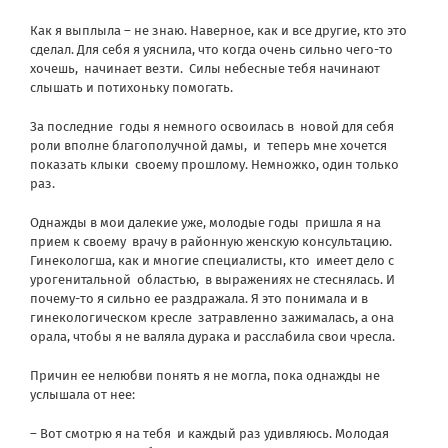
Как я выплыла – не знаю. Наверное, как и все другие, кто это
сделал. Для себя я уяснила, что когда очень сильно чего-то
хочешь,
начинает везти.
Силы небесные тебя начинают
слышать и потихоньку помогать.
За последние
годы я немного освоилась в
новой для себя
роли вполне благополучной дамы,
и
теперь мне хочется
показать клыки
своему прошлому. Немножко, один только
раз.
Однажды в мои далекие уже, молодые годы
пришла я на
прием к своему
врачу в районную женскую консультацию.
Гинекологша, как и многие специалисты, кто
имеет дело с
урогенитальной
областью,
в выражениях не стеснялась. И
почему-то я сильно ее раздражала. Я это понимала и в
гинекологическом кресле
затравленно зажималась, а она
орала, чтобы я не валяла дурака и расслабила свои чресла.
Причин ее нелюбви понять я не могла, пока однажды не
услышала от нее:
– Вот смотрю я на тебя
и каждый раз удивляюсь. Молодая