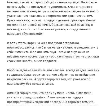
блестит, щечки
в старых рубцах и свежих прыщах. Но это еще
не все.
Зубы – о них лучше не упоминать. Очки сползают с
переносицы, и каждые три минуты он возвращает их на место
указательным пальчиком с коротеньким грязным ногтем.
Ручки влажные,
ножки – тридцать девятого размера. Летом
он ходит в ситцевой
кепочке, больше похожей на детскую
панамку, зимой – в облысевшей ушанке, которую нежно
называет «буденовкой».
И вот у этого Жоркина мы с подругой осторожно
поинтересовались, что бы
он хотел – в смысле внешности –
в
себе изменить. Жоркин шмыгнул носом, вернул очки на
переносицу и посмотрел на нас с изумлением: он не стеснялся
своей внешности, он ею гордился.
Вообще, я давно заметила, что человек
всегда найдет
чем ему
гордиться. Одна гордится тем, что в булочную не выйдет, не
накрасив ресниц.
А другая гордится тем, что у нее все по-
настоящему, без помад и лаков.
Лично я горжусь тем, что в доме у меня
чисто. И для меня
унитаз – это лицо хозяйки.
А моя школьная подруга
презирает такой мещанский подход. Она гордится тем, что,