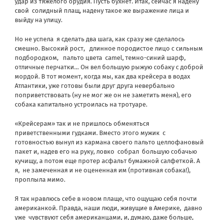
удар из тяжелого орудия. Пусть бухнет. Итак, сейчас я надену
свой
солидный плащ, надену такое же выражение лица и
выйду на улицу.
Но не успела
я сделать два шага, как сразу же сделалось
смешно. Высокий рост,
длинное породистое лицо с сильным
подбородком,
пальто цвета
camel, темно-синий шарф,
отличные перчатки… Он вел большую рыжую собаку с доброй
мордой. В тот момент, когда мы, как два крейсера в водах
Атлантики, уже готовы были друг друга невербально
поприветствовать (ну не мог же он не заметить меня), его
собака капитально устроилась на тротуаре.
«Крейсерам» так и не пришлось обменяться
приветственными гудками. Вместо этого мужик
с
готовностью вынул из кармана своего пальто целлофановый
пакет и, надев его на руку, ловко
собрал
большую собачью
кучищу, а потом еще протер асфальт бумажной салфеткой. А
я,
не замеченная и не оцененная им (противная собака!),
проплыла мимо.
Я так нравлюсь себе в новом плаще, что ощущаю себя почти
американкой. Правда, наши люди, живущие в Америке,
давно
уже
чувствуют себя американцами, и, думаю, даже больше,