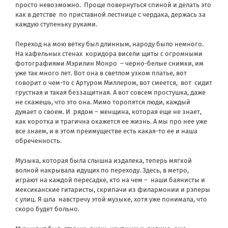
просто невозможно.
Проще повернуться спиной и делать это
как в детстве
по приставной лестнице с чердака, держась за
каждую ступеньку руками.
Переход на мою ветку был длинным, народу было немного.
На кафельных стенах
коридора висели щиты с огромными
фотографиями Мэрилин Монро – черно-белые снимки, им
уже так много лет. Вот она в светлом узком платье, вот
говорит о чем-то с Артуром Миллером, вот смеется,
вот
сидит
грустная и такая беззащитная. А вот совсем простушка, даже
не скажешь, что это она. Мимо торопятся люди, каждый
думает о своем. И
рядом – женщина, которая еще не знает,
как коротка и трагична окажется ее жизнь. А мы про нее уже
все знаем, и в этом преимуществе есть какая-то ее и наша
обреченность.
Музыка, которая была слышна издалека, теперь мягкой
волной накрывала идущих по переходу. Здесь, в метро,
играют на каждой пересадке, кто на чем –
наши баянисты и
мексиканские гитаристы, скрипачи из филармонии и рэперы
с улиц. Я шла
навстречу этой музыке, хотя уже понимала, что
скоро будет больно.