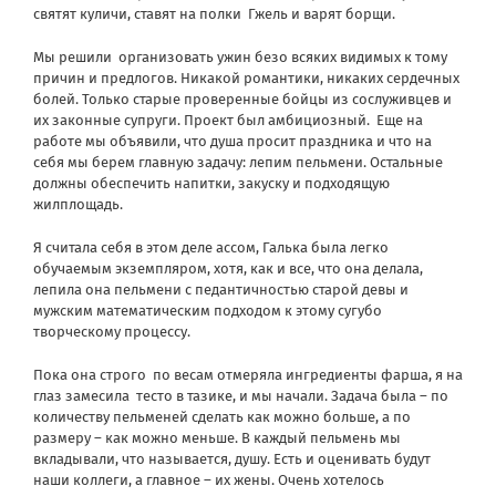
святят куличи, ставят на полки
Гжель и варят борщи.
Мы решили
организовать ужин безо всяких видимых к тому
причин и предлогов. Никакой романтики, никаких сердечных
болей. Только старые проверенные бойцы из сослуживцев и
их законные супруги. Проект был амбициозный.
Еще на
работе мы объявили, что душа просит праздника и что на
себя мы берем главную задачу: лепим пельмени. Остальные
должны обеспечить напитки, закуску и подходящую
жилплощадь.
Я считала себя в этом деле ассом, Галька была легко
обучаемым экземпляром, хотя, как и все, что она делала,
лепила она пельмени с педантичностью старой девы и
мужским математическим подходом к этому сугубо
творческому процессу.
Пока она строго
по весам отмеряла ингредиенты фарша, я на
глаз замесила
тесто в тазике, и мы начали. Задача была – по
количеству пельменей сделать как можно больше, а по
размеру – как можно меньше. В каждый пельмень мы
вкладывали, что называется, душу. Есть и оценивать будут
наши коллеги, а главное – их жены. Очень хотелось