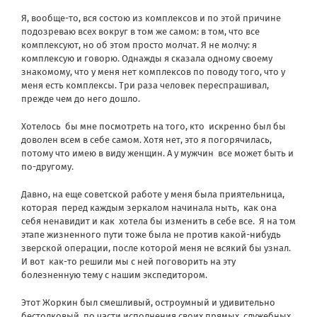
Я, вообще-то, вся состою из комплексов и по этой причине
подозреваю всех вокруг в том же самом: в том, что все
комплексуют, но об этом просто молчат. Я не молчу: я
комплексую и говорю. Однажды я сказала одному своему
знакомому, что у меня нет комплексов по поводу того, что у
меня есть комплексы. Три раза человек переспрашивал,
прежде чем до него дошло.
Хотелось
бы мне посмотреть на того, кто
искренно был бы
доволен всем в себе самом. Хотя нет, это я погорячилась,
потому что имею в виду женщин. А у мужчин
все может быть и
по-другому.
Давно, на еще советской работе у меня была приятельница,
которая
перед каждым зеркалом начинала ныть,
как она
себя ненавидит и как
хотела бы изменить в себе все.
Я на том
этапе жизненного пути тоже была не против какой-нибудь
зверской операции, после которой меня не всякий бы узнал.
И вот
как-то решили мы с ней поговорить на эту
болезненную тему с нашим экспедитором.
Этот Жоркин был смешливый, остроумный и удивительно
бестолковый
по части исполнения своих прямых
служебных