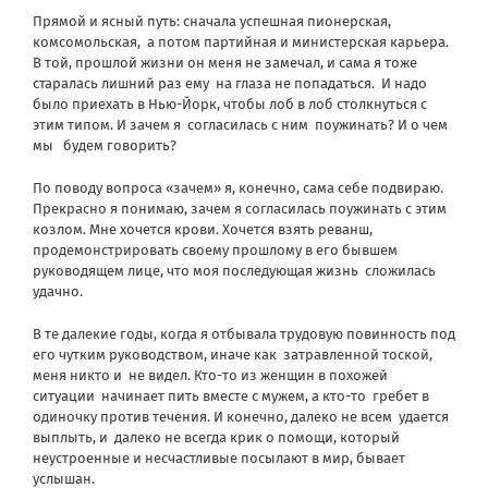
Прямой и ясный путь: сначала успешная пионерская,
комсомольская,
а потом партийная и министерская карьера.
В той, прошлой жизни он меня не замечал, и сама я тоже
старалась лишний раз ему
на глаза не попадаться.
И надо
было приехать в Нью-Йорк, чтобы лоб в лоб столкнуться с
этим типом. И зачем я
согласилась с ним
поужинать? И о чем
мы
будем говорить?
По поводу вопроса «зачем» я, конечно, сама себе подвираю.
Прекрасно я понимаю, зачем я согласилась поужинать с этим
козлом. Мне хочется крови. Хочется взять реванш,
продемонстрировать своему прошлому в его бывшем
руководящем лице, что моя последующая жизнь
сложилась
удачно.
В те далекие годы, когда я отбывала трудовую повинность под
его чутким руководством, иначе как
затравленной тоской,
меня никто и
не видел. Кто-то из женщин в похожей
ситуации
начинает пить вместе с мужем, а кто-то
гребет в
одиночку против течения. И конечно, далеко не всем
удается
выплыть, и
далеко не всегда крик о помощи, который
неустроенные и несчастливые посылают в мир, бывает
услышан.