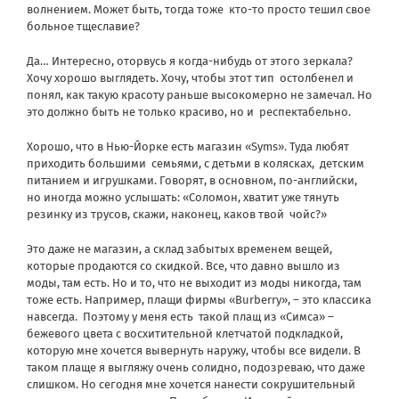
волнением. Может быть, тогда тоже
кто-то просто тешил свое
больное тщеславие?
Да… Интересно, оторвусь я когда-нибудь от этого зеркала?
Хочу хорошо выглядеть. Хочу, чтобы этот тип
остолбенел и
понял, как такую красоту раньше высокомерно не замечал. Но
это должно быть не только красиво, но и
респектабельно.
Хорошо, что в Нью-Йорке есть магазин «Syms». Туда любят
приходить большими
семьями, с детьми в колясках,
детским
питанием и игрушками. Говорят, в основном, по-английски,
но иногда можно услышать: «Соломон, хватит уже тянуть
резинку из трусов, скажи, наконец, каков твой
чойс?»
Это даже не магазин, а склад забытых временем вещей,
которые продаются со скидкой. Все, что давно вышло из
моды, там есть. Но и то, что не выходит из моды никогда, там
тоже есть. Например, плащи фирмы «Burberry», – это классика
навсегда.
Поэтому у меня есть
такой плащ из «Симса» –
бежевого цвета с восхитительной клетчатой подкладкой,
которую мне хочется вывернуть наружу, чтобы все видели. В
таком плаще я выгляжу очень солидно, подозреваю, что даже
слишком. Но сегодня мне хочется нанести сокрушительный