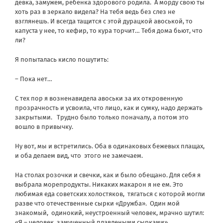
девка, замужем, ребенка здорового родила.
А морду свою ты
хоть раз в зеркало видела? На тебя ведь без слез не
взглянешь. И всегда тащится с этой дурацкой авоськой, то
капуста у нее, то кефир, то кура торчит… Тебя дома бьют, что
ли?
Я попыталась кисло пошутить:
– Пока нет…
С тех пор я возненавидела авоськи за их откровенную
прозрачность и усвоила, что лицо, как и сумку, надо держать
закрытыми.
Трудно было только поначалу, а потом это
вошло в привычку.
Ну вот, мы и встретились. Оба в одинаковых бежевых плащах,
и оба делаем вид, что
этого не замечаем.
На столах розочки и свечки, как и было обещано. Для себя я
выбрала морепродукты. Никаких макарон я не ем. Это
любимая еда советских холостяков,
тягаться с которой могли
разве что отечественные сырки «Дружба».
Один мой
знакомый,
одинокий, неустроенный человек, мрачно шутил:
«Я – человек, замученный плавлеными сырками».