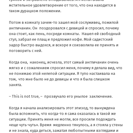
мстительное удовлетворение от того, что она находится в
таком дурацком положении.
Потом в комнату зачем-то зашел мой сослуживец, пожилой
англичанин. Он
поздоровался с девицей и спросил, почему
она стоит, как пень, посреди комнаты.
Нашел ей свободный
стул, забрал ее плащ и предложил кофе. Мой садистский
задор быстро выдохся, и вскоре я соизволила ее принять и
поговорить с ней.
Когда она,
наконец, исчезла, этот самый англичанин очень
мягко и с сожалением спросил меня, почему я делала вид, что
не понимаю этой нелепой ситуации. Я тупо настаивала на
том,
что мне было не до девицы и что я была слишком
занята.
– This is not true, –
прозвучало его унылое
заключение.
Когда я начала анализировать этот эпизод, то вынуждена
была вспомнить, что когда-то я сама оказалась в такой же
ситуации. Принять меня не могли, все просили подождать
«еще чуть-чуть». Время
медленно тянулось, а я стояла у стены
и не знала, куда деться, зажатая любопытными взглядами и