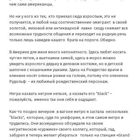
чем сами американцы.
Но ни у кого из тех,
кто приехал сюда взрослым, это не
получается, и любой наш соотечественник-эмигрант
в своей
золотой,
меховой или антикварной
лавке
сходу снимает все
возможные трудности общения и переходит на родную речь
только лишь завидев нашего
брата на пороге. Обидно.
В Америке для меня много непонятного. Здесь любят носить
«угги» летом, а вьетнамки зимой, здесь в мороз можно
увидеть взрослого дядьку в деловом костюме, но в детской
шапочке с кошачьими ушками. Здесь на Рождество врачи в
клинике носят оленьи рожки на голове, потому что олененок
Рудольф
– их любимый рождественский персонаж.
Негра назвать негром нельзя,
а назвать его “black” –
пожалуйста,
именно так они себя и ощущают.
Как-то поздно вечером
в вагоне метро я застала
нескольких
“blacks”,
которые, судя по униформе, в этом самом метро и
трудились. Они возмущенно обсуждали на своем
негритянском «суржике» своего коллегу, который, гад,
забурел и теперь желает убираться
только на станции «Grand