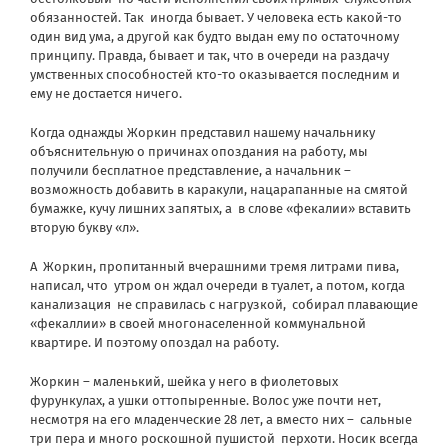
обязанностей. Так
иногда бывает. У человека есть какой-то
один вид ума, а другой как будто выдан ему по остаточному
принципу. Правда, бывает и так, что в очереди на раздачу
умственных способностей кто-то оказывается последним и
ему не достается ничего.
Когда однажды Жоркин представил нашему начальнику
объяснительную о причинах опоздания на работу, мы
получили бесплатное представление, а начальник –
возможность добавить в каракули, нацарапанные на смятой
бумажке, кучу лишних запятых, а
в слове «фекалии» вставить
вторую букву «л».
А
Жоркин, пропитанный вчерашними тремя литрами пива,
написал, что
утром он ждал очереди в туалет, а потом, когда
канализация
не справилась с нагрузкой,
собирал плавающие
«фекаллии» в своей многонаселенной коммунальной
квартире. И поэтому опоздал на работу.
Жоркин – маленький, шейка у него в фиолетовых
фурункулах, а ушки оттопыренные. Волос уже почти нет,
несмотря на его младенческие 28 лет, а вместо них –
сальные
три пера и много роскошной пушистой
перхоти. Носик всегда