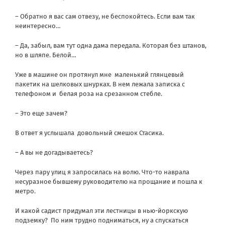
– Обратно я вас сам отвезу, не беспокойтесь. Если вам так
неинтересно…
– Да, забыл, вам тут одна дама передала. Которая без штанов,
но в шляпе. Белой…
Уже в машине он протянул мне
маленький глянцевый
пакетик на шелковых шнурках. В нем лежала записка с
телефоном и
белая роза на срезанном стебле.
– Это еще зачем?
В ответ я услышала
довольный смешок Стасика.
– А вы не догадываетесь?
Через пару улиц я запросилась на волю. Что-то наврала
несуразное бывшему руководителю на прощание и пошла к
метро.
И какой садист придумал эти лестницы в нью-йоркскую
подземку?
По ним трудно подниматься, ну а спускаться