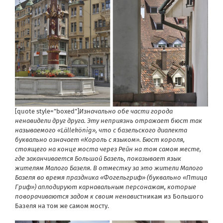
[quote style=”boxed”]
Изначально обе части города
ненавидели друг друга. Эту неприязнь отражает бюст так
называемого «Lällekönig», что с базельского диалекта
буквально означает «Король с языком». Бюст короля,
стоящего на конце моста через Рейн на том самом месте,
где заканчивается Большой Базель, показывает язык
жителям Малого Базеля. В отместку за это жители Малого
Базеля во время праздника «Фогельгриф» (буквально «Птица
Гриф») аплодируют карнавальным персонажам, которые
поворачиваются задом к своим ненавис
тникам из Большого
Базеля на том же самом мосту.