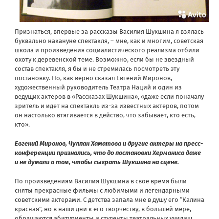
Признаться, впервые за рассказы Василия Шукшина я взялась
буквально накануне спектакля, – мне, как и многим, советская
школа и произведения социалистического реализма отбили
охоту к деревенской теме. Возможно, если бы не звездный
состав спектакля, я бы и не стремилась посмотреть эту
постановку. Но, как верно сказал Евгений Миронов,
художественный руководитель Театра Наций и один из
ведущих актеров в «Рассказах Шукшина», «даже если поначалу
зритель и идет на спектакль из-за известных актеров, потом
он настолько втягивается в действо, что забывает, кто есть,
кто».
Евгений Миронов, Чулпан Хаматова и другие актеры на пресс-
конференции признались, что до постановки Херманиса даже
и не думали о том, чтобы сыграть Шукшина на сцене.
По произведениям Василия Шукшина в свое время были
сняты прекрасные фильмы с любимыми и легендарными
советскими актерами. С детства запала мне в душу его “Калина
красная”, но в наши дни к его творчеству, в большей мере,
обращаются абитуриенты и студенты театральных училищ.