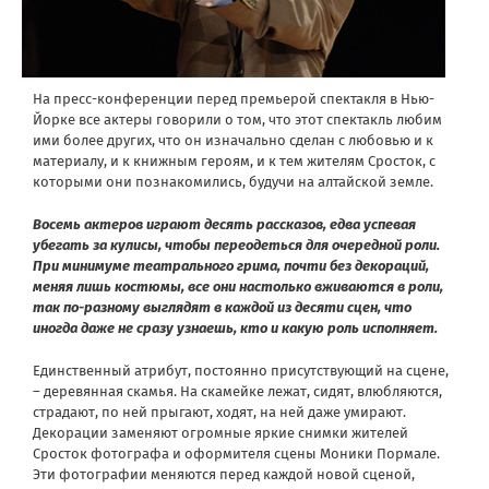
На пресс-конференции перед премьерой спектакля в Нью-
Йорке все актеры говорили о том, что этот спектакль любим
ими более других, что он изначально сделан с любовью и к
материалу, и к книжным героям, и к тем жителям Сросток, с
которыми они познакомились, будучи на алтайской земле.
Восемь актеров играют десять рассказов, едва успевая
убегать за кулисы, чтобы переодеться для очередной роли.
При минимуме театрального грима, почти без декораций,
меняя лишь костюмы, все они настолько вживаются в роли,
так по-разному выглядят в каждой из десяти сцен, что
иногда даже не сразу узнаешь, кто и какую роль исполняет.
Единственный атрибут, постоянно присутствующий на сцене,
– деревянная скамья. На скамейке лежат, сидят, влюбляются,
страдают, по ней прыгают, ходят, на ней даже умирают.
Декорации заменяют огромные яркие снимки жителей
Сросток фотографа и оформителя сцены Моники Пормале.
Эти фотографии меняются перед каждой новой сценой,