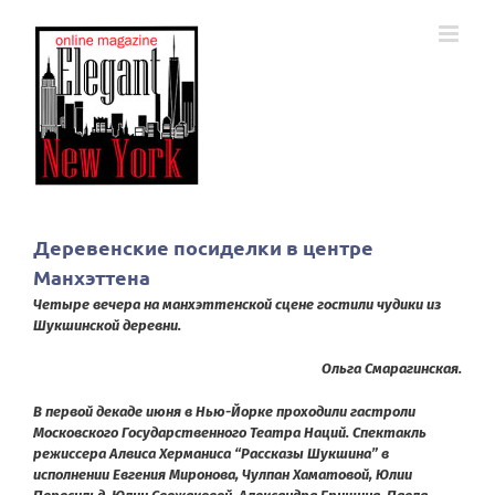
Skip
to
content
Деревенские посиделки в центре
Манхэттена
Четыре вечера на манхэттенской сцене гостили чудики из
Шукшинской деревни.
Ольга Смарагинская.
В первой декаде июня в Нью-Йорке проходили гастроли
Московского Государственного Театра Наций. Спектакль
режиссера Алвиса Херманиса “Рассказы Шукшина” в
исполнении Евгения Миронова, Чулпан Хаматовой, Юлии