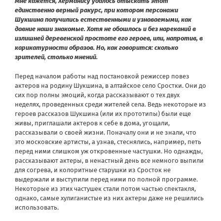
Мне кажется, Херманису удалось отыскать этот
единственно верный ракурс, при котором персонажи
Шукшина получились естественными и узнаваемыми, как
давние наши знакомые. Хотя не обошлось и без нареканий в
излишней деревенской простоте его героев, или, напротив, в
карикатурности образов. Но, как говорится: сколько
зрителей, столько мнений.
Перед началом работы над постановкой режиссер повез
актеров на родину Шукшина, в алтайское село Сростки. Они до
сих пор полны эмоций, когда рассказывают о тех двух
неделях, проведенных среди жителей села. Ведь некоторые из
героев рассказов Шукшина (или их прототипы) были еще
живы, приглашали актеров к себе в дома, угощали,
рассказывали о своей жизни. Поначалу они и не знали, что
это московские артисты, а узнав, стеснялись, например, петь
перед ними слишком уж откровенные частушки. Но однажды,
рассказывают актеры, в ненастный день все немного выпили
для согрева, и колоритные старушки из Сросток не
выдержали и выступили перед ними по полной программе.
Некоторые из этих частушек стали потом частью спектакля,
однако, самые хулиганистые из них актеры даже не решились
использовать.