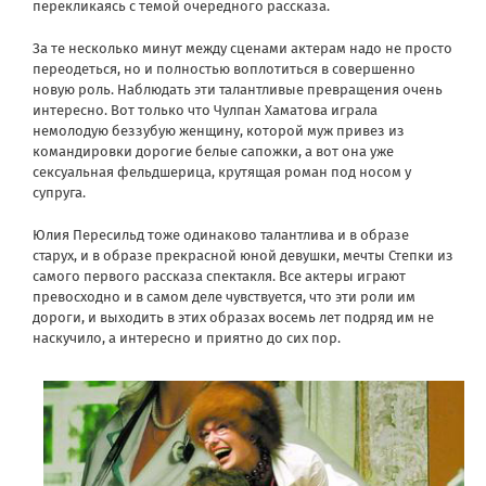
перекликаясь с темой очередного рассказа.
За те несколько минут между сценами актерам надо не просто
переодеться, но и полностью воплотиться в совершенно
новую роль. Наблюдать эти талантливые превращения очень
интересно. Вот только что Чулпан Хаматова играла
немолодую беззубую женщину, которой муж привез из
командировки дорогие белые сапожки, а вот она уже
сексуальная фельдшерица, крутящая роман под носом у
супруга.
Юлия Пересильд тоже одинаково талантлива и в образе
старух, и в образе прекрасной юной девушки, мечты Степки из
самого первого рассказа спектакля. Все актеры играют
превосходно и в самом деле чувствуется, что эти роли им
дороги, и выходить в этих образах восемь лет подряд им не
наскучило, а интересно и приятно до сих пор.