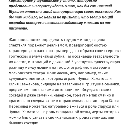
характерному шукшинскому стилю. Интересно
представить и порассуждать о том, как бы сам Василий
Шукшин отнесся к этой интерпретации своих рассказов. Как
бы там ни было, но нельзя не признать, что Театр Наций
возродил интерес к несколько забытому многими из нас
писателю.
Жанр постановки определить трудно – иногда сцены
спектакля поражают реализмом, правдоподобностью
характеров, но часто актеры передают образы своих героев с
гротеском и элементами лубка. Ты осознаешь театральность
их жестов, интонаций и движений. Чувствуешь существующую
разницу между людьми на тех фотографиях и актерами
московского театра. Понимаешь, что, например, такие
кумушки-сплетницы, которых играют Чулпан Хаматова и
Юлия Свежакова, сидящие на завалинке и грызущие семечки,
вряд ли именно с такими интонациями обсуждают своих
соседей и даже семечки, наверное, грызут не так смачно и
красиво, но следом за этим поражаешься, как молодая Юлия
Пересильд может так натурально вжиться в роль старухи или
Чулпан Хаматова – в роль скандальной жены, черты которых
можно было узнать в своих знакомых, родственницах или
бывших соседях.