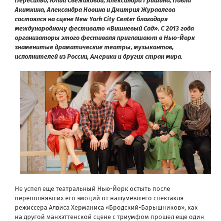
Пересильд, Юлии Свежаковой, Александра Гришина, Павла
Акимкина, Александра Новина и Дмитрия Журавлева
состоялся на сцене New York City Center благодаря
международному фестивалю «Вишневый Сад». С 2013 года
организаторы этого фестиваля приглашают в Нью-Йорк
знаменитые драматические театры, музыкантов,
исполнителей из России, Америки и других стран мира.
Не успел еще театральный Нью-Йорк остыть после
переполнявших его эмоций от нашумевшего спектакля
режиссера Алвиса Херманиса «Бродский-Барышников», как
на другой манхэттенской сцене с триумфом прошел еще один