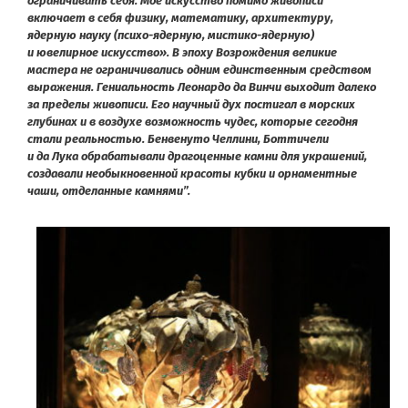
ограничивать себя. Мое искусство помимо живописи
включает в себя физику, математику, архитектуру,
ядерную науку (психо-ядерную, мистико-ядерную)
и ювелирное искусство». В эпоху Возрождения великие
мастера не ограничивались одним единственным средством
выражения. Гениальность Леонардо да Винчи выходит далеко
за пределы живописи. Его научный дух постигал в морских
глубинах и в воздухе возможность чудес, которые сегодня
стали реальностью. Бенвенуто Челлини, Боттичели
и да Лука обрабатывали драгоценные камни для украшений,
создавали необыкновенной красоты кубки и орнаментные
чаши, отделанные камнями”.