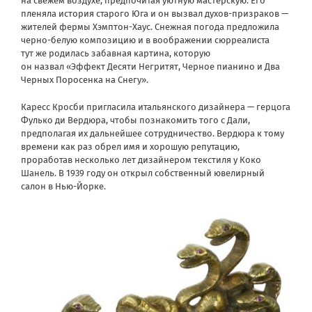
на свежем воздухе, предпочитая уютную мастерскую. Его
пленяла история старого Юга и он вызвал духов-призраков —
жителей фермы Хэмптон-Хаус. Снежная погода предложила
черно-белую композицию и в воображении сюрреалиста
тут же родилась забавная картина, которую
он назвал «Эффект Десяти Негритят, Черное пианино и Два
Черных Поросенка на Снегу».
Каресс Кросби пригласила итальянского дизайнера — герцога
Фулько ди Вердюра, чтобы познакомить того с Дали,
предполагая их дальнейшее сотрудничество. Вердюра к тому
времени как раз обрел имя и хорошую репутацию,
проработав несколько лет дизайнером текстиля у Коко
Шанель. В 1939 году он открыл собственный ювелирный
салон в Нью-Йорке.