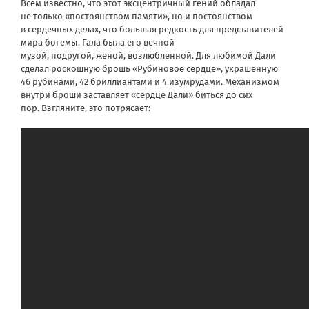
Всем известно, что этот эксцентричный гений обладал
не только «постоянством памяти», но и постоянством
в сердечных делах, что большая редкость для представителей
мира богемы. Гала была его вечной
музой, подругой, женой, возлюбленной. Для любимой Дали
сделал роскошную брошь «Рубиновое сердце», украшенную
46 рубинами, 42 бриллиантами и 4 изумрудами. Механизмом
внутри броши заставляет «сердце Дали» биться до сих
пор. Взгляните, это потрясает: