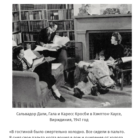
Сальвадор Дали, Гала и Каресс Кросби в Хэмптон-Хаусе,
Вирждиния, 1941 год
«В гостиной было смертельно холодно. Все сидели в пальто.
Я снял свое пальто,когда вошел в дом и оцепенев от холода