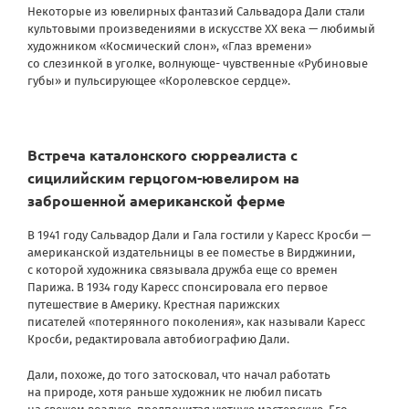
Некоторые из ювелирных фантазий Сальвадора Дали стали
культовыми произведениями в искусстве ХХ века — любимый
художником «Космический слон», «Глаз времени»
со слезинкой в уголке, волнующе- чувственные «Рубиновые
губы» и пульсирующее «Королевское сердце».
Встреча каталонского сюрреалиста с
сицилийским герцогом-ювелиром на
заброшенной американской ферме
В 1941 году Сальвадор Дали и Гала гостили у Каресс Кросби —
американской издательницы в ее поместье в Вирджинии,
с которой художника связывала дружба еще со времен
Парижа. В 1934 году Каресс спонсировала его первое
путешествие в Америку. Крестная парижских
писателей «потерянного поколения», как называли Каресс
Кросби, редактировала автобиографию Дали.
Дали, похоже, до того затосковал, что начал работать
на природе, хотя раньше художник не любил писать