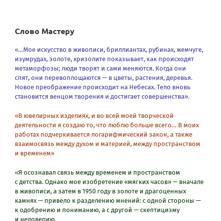
Слово Мастеру
«…Мое искусство в живописи, бриллиантах, рубинах, жемчуге,
изумрудах, золоте, хризолите показывает, как происходят
метаморфозы; люди творят и сами меняются. Когда они
спят, они перевоплощаются — в цветы, растения, деревья.
Новое преображение происходит на Небесах. Тело вновь
становится венцом творения и достигает совершенства».
«В ювелирных изделиях, и во всей моей творческой
деятельности я создаю то, что люблю больше всего… В моих
работах подчеркивается логарифмический закон, а также
взаимосвязь между духом и материей, между пространством
и временем»
«
Я осознавал связь между временем и пространством
с детства. Однако мое изобретение «мягких часов» — вначале
в живописи, а затем в 1950 году в золоте и драгоценных
камнях — привело к разделению мнений: с одной стороны —
к одобрению и пониманию, а с другой — скептицизму
и недоверию.