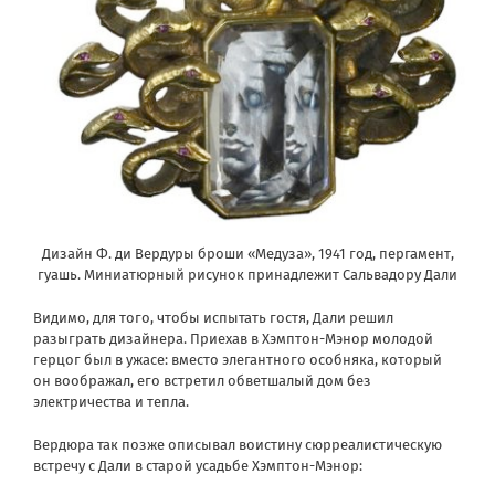
Дизайн Ф. ди Вердуры броши «Медуза», 1941 год, пергамент,
гуашь. Миниатюрный рисунок принадлежит Сальвадору Дали
Видимо, для того, чтобы испытать гостя, Дали решил
разыграть дизайнера. Приехав в Хэмптон-Мэнор молодой
герцог был в ужасе: вместо элегантного особняка, который
он воображал, его встретил обветшалый дом без
электричества и тепла.
Вердюра так позже описывал воистину сюрреалистическую
встречу с Дали в старой усадьбе Хэмптон-Мэнор: