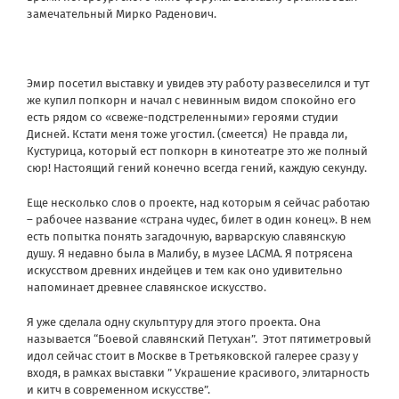
замечательный Мирко Раденович.
Эмир посетил выставку и увидев эту работу развеселился и тут
же купил попкорн и начал с невинным видом спокойно его
есть рядом со «свеже-подстреленными» героями студии
Дисней. Кстати меня тоже угостил. (смеется)
Не правда ли,
Кустурица, который ест попкорн в кинотеатре это же полный
сюр! Настоящий гений конечно всегда гений, каждую секунду.
Еще несколько слов о проекте, над которым я сейчас работаю
– рабочее название «страна чудес, билет в один конец». В нем
есть попытка понять загадочную, варварскую славянскую
душу. Я недавно была в Малибу, в музее LACMA. Я потрясена
искусством древних индейцев и тем как оно удивительно
напоминает древнее славянское искусство.
Я уже сделала одну скульптуру для этого проекта. Она
называется “Боевой славянский Петухан”. Этот пятиметровый
идол сейчас стоит в Москве в Третьяковской галерее сразу у
входя, в рамках выставки ” Украшение красивого, элитарность
и китч в современном искусстве”.