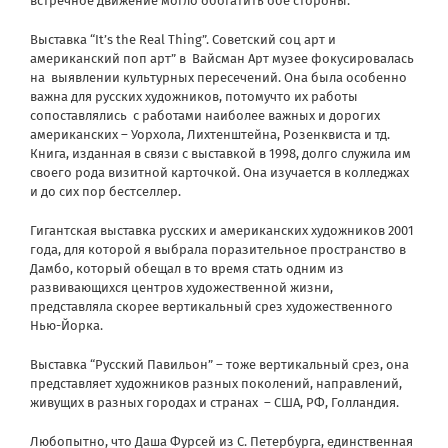
встречное движение могло обогатить обе стороны.
Выставка “It’s the Real Thing”. Советский соц арт и
американский поп арт” в Вайсман Арт музее фокусировалась
на выявлении культурных пересечений. Она была особенно
важна для русских художников, потомучто их работы
сопоставлялись с работами наиболее важных и дорогих
американских – Уорхола, Лихтенштейна, Розенквиста и тд.
Книга, изданная в связи с выставкой в 1998, долго служила им
своего рода визитной карточкой. Она изучается в колледжах
и до сих пор бестселлер.
Гигантская выставка русских и американских художников 2001
года, для которой я выбрала поразительное пространство в
Дамбо, который обещал в то время стать одним из
развивающихся центров художественной жизни,
представляла скорее вертикальный срез художественного
Нью-Йорка.
Выставка “Русский Павильон” – тоже вертикальный срез, она
представляет художников разных поколений, направлений,
живущих в разных городах и странах – США, РФ, Голландия.
Любопытно, что Даша Фурсей из С. Петербурга, единственная