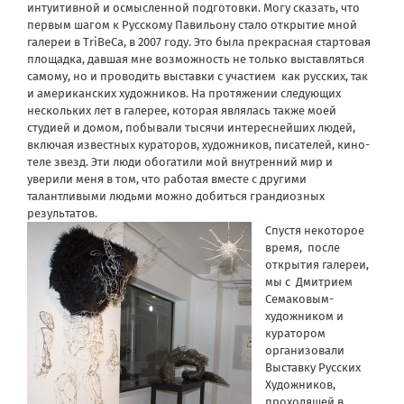
интуитивной и осмысленной подготовки. Могу сказать, что
первым шагом к Русскому Павильону стало открытие мной
галереи в TriBeCa, в 2007 году. Это была прекрасная стартовая
площадка, давшая мне возможность не только выставляться
самому, но и проводить выставки с участием как русских, так
и американских художников. На протяжении следующих
нескольких лет в галерее, которая являлась также моей
студией и домом, побывали тысячи интереснейших людей,
включая известных кураторов, художников, писателей, кино-
теле звезд. Эти люди обогатили мой внутренний мир и
уверили меня в том, что работая вместе с другими
талантливыми людьми можно добиться грандиозных
результатов.
Спустя некоторое
время, после
открытия галереи,
мы с Дмитрием
Семаковым-
художником и
куратором
организовали
Выставку Русских
Художников,
проходящей в