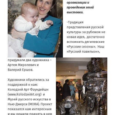
организации и
проведения этой
выставки.
-Традиция
представления русской
культуры за рубежом не
новая идея, достаточно
вспомнить дягилевские
«Русские сезоны». Наш
«Русский павильон»,
придумали два художника –
Артем Миролевич и
Валерий Ершов.
Художники обратились за
поддержкой к нам:
Колодзей Арт Фаундейшн
(
www.KolodzeiArt.org
) и
Музей русского искусства в
Нью-Джерси (MORA). Проект
показался нам интересным
и мы решили принять в нем