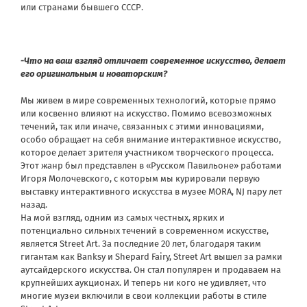
или странами бывшего СССР.
-Что на ваш взгляд отличает современное искусство, делает
его оригинальным и новаторским?
Мы живем в мире современных технологий, которые прямо
или косвенно влияют на искусство. Помимо всевозможных
течений, так или иначе, связанных с этими инновациями,
особо обращает на себя внимание интерактивное искусство,
которое делает зрителя участником творческого процесса.
Этот жанр был представлен в «Русском Павильоне» работами
Игоря Молочевского, с которым мы курировали первую
выставку интерактивного искусства в музее MORA, NJ пару лет
назад.
На мой взгляд, одним из самых честных, ярких и
потенциально сильных течений в современном искусстве,
является Street Art. За последние 20 лет, благодаря таким
гигантам как Banksy и Shepard Fairy, Street Art вышел за рамки
аутсайдерского искусства. Он стал популярен и продаваем на
крупнейших аукционах. И теперь ни кого не удивляет, что
многие музеи включили в свои коллекции работы в стиле