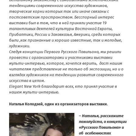
тенденциями современного искусства художников,
творческие корни которых так или иначе связаны с
постсоветским пространством. Бесспорный интерес
выставки был в том, что в ней приняли участие 19
талантливых деятелей культуры Восточной Европы,
Прибалтики, России и Закавказья, Америки, среди которых
были ,как признанные и хорошо известные, так и молодые,
художники.
Следуя концепции Первого Русского Павильона, мы решили
провести с организаторами и участниками выставки
мульти-интервью, которое, хочется верить, даст нашим
читателям представление не только об экспозиции, но и о
взглядах художников на тенденции развития современного
искусства в целом.
Elegant
New
York
благодарит всех, кто принял участие в
нашем мульти-интервью.
Наталья Колодзей, один из организаторов выставки.
– Наталья, расскажите
пожалуйста, о концепции
«Русского Павильона» и
об особенностях