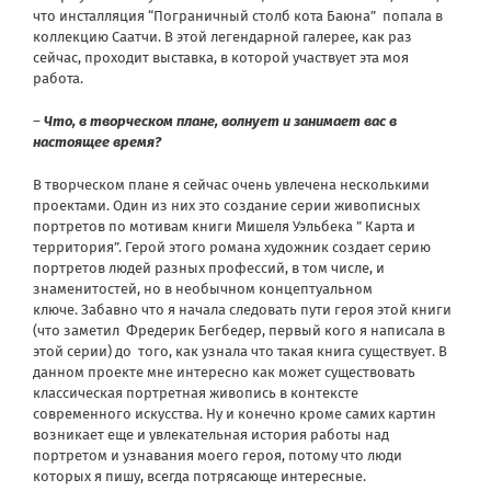
что инсталляция “Пограничный столб кота Баюна” попала в
коллекцию Саатчи. В этой легендарной галерее, как раз
сейчас, проходит выставка, в которой участвует эта моя
работа.
–
Что, в творческом плане, волнует и занимает вас в
настоящее время?
В творческом плане я сейчас очень увлечена несколькими
проектами. Один из них это создание серии живописных
портретов по мотивам книги Мишеля Уэльбека ” Карта и
территория”. Герой этого романа художник создает серию
портретов людей разных профессий, в том числе, и
знаменитостей, но в необычном концептуальном
ключе.
Забавно что я начала следовать пути героя этой книги
(что заметил Фредерик Бегбедер, первый кого я написала в
этой серии) до того, как узнала что такая книга существует.
В
данном проекте мне интересно как может существовать
классическая портретная живопись в контексте
современного искусства. Ну и конечно кроме самих картин
возникает еще и увлекательная история работы над
портретом и узнавания моего героя, потому что люди
которых я пишу, всегда потрясающе интересные.