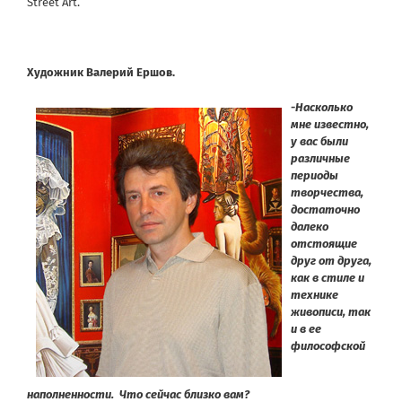
Street Art.
Художник Валерий Ершов.
-Насколько
мне известно,
у вас были
различные
периоды
творчества,
достаточно
далеко
отстоящие
друг от друга,
как в стиле и
технике
живописи, так
и в ее
философской
наполненности. Что сейчас близко вам?