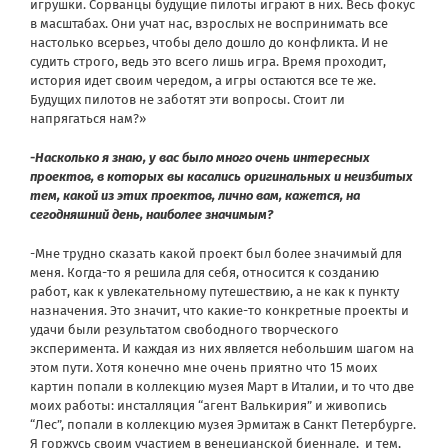
игрушки. Сорванцы будущие пилоты играют в них. Весь фокус
в масштабах. Они учат нас, взрослых не воспринимать все
настолько всерьез, чтобы дело дошло до конфликта. И не
судить строго, ведь это всего лишь игра. Время проходит,
история идет своим чередом, а игры остаются все те же.
Будущих пилотов не заботят эти вопросы. Стоит ли
напрягаться нам?»
-Насколько я знаю, у вас было много очень интересных
проектов, в которых вы касались оригинальных и неизбитых
тем, какой из этих проектов, лично вам, кажется, на
сегодняшний день, наиболее значимым?
-Мне трудно сказать какой проект был более значимый для
меня.
Когда-то я решила для себя, относится к созданию
работ, как к увлекательному путешествию, а не как к пункту
назначения. Это значит, что какие-то конкретные проекты и
удачи были результатом свободного творческого
эксперимента. И каждая из них является небольшим шагом на
этом пути. Хотя конечно мне очень приятно что 15 моих
картин попали в коллекцию музея Март в Италии, и то что две
моих работы: инсталляция “агент Валькирия” и живопись
“Лес”, попали в коллекцию музея Эрмитаж в Санкт Петербурге.
Я горжусь своим участием в венецианской биеннале, и тем,