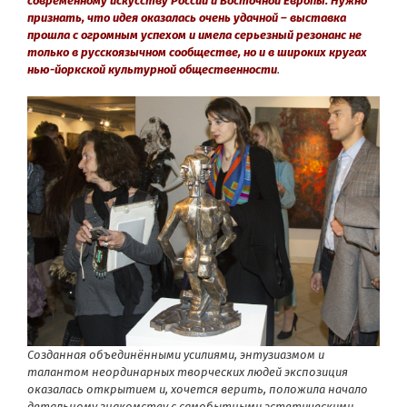
современному искусству России и Восточной Европы. Нужно
признать, что идея оказалась очень удачной – выставка
прошла с огромным успехом и имела серьезный резонанс не
только в русскоязычном сообществе, но и в широких кругах
нью-йоркской культурной общественности
.
Созданная объединёнными усилиями, энтузиазмом и
талантом неординарных творческих людей экспозиция
оказалась открытием и, хочется верить, положила начало
детальному знакомству с самобытными эстетическими