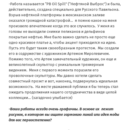
-Работа называется “PB Oil Spill” (“Нефтяной Выброс”) и была,
действительно, создана специально для Русского Павильона.
Взрыв нефтяной платформы в мексиканском заливе
оказался громадной катастрофой… я помню какое на меня
произвело впечатление когда это все случилось. У меня из
головы не выходили снимки пеликанов и дельфинов
покрытые нефтью. Мне было важно сделать не просто еще
одно красивое платье а, чтобы акцент приходился нa идею.
Пусть это будет таким своеобразным протестом. Мы создали
его в содружестве с художником Артемом Миролевичем.
Помимо того, что Артем замечательный художник, он еще и
великолепный скульптор с уникальным трехмерным
видением. Меня с первого момента поразили его
проволочные скульптуры. Мы давно хотели сделать
совместный проэкт и вот, наконец, подвернулась идеальная
возможность. На месте уважаемой публики я бы теперь стал
ожидать продолжения нашего сотрудничества в виде целой
коллекции… (загадочно улыбается)
-Ваши работы всегда очень графичны. В основе их лежит
рисунок, в котором вы ищите гармонию линий или идея моды
для вас первостепенна?