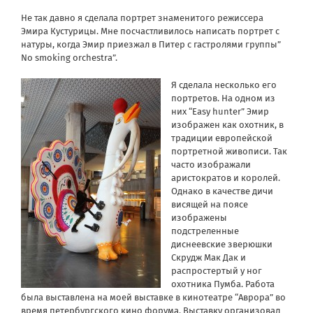
Не так давно я сделала портрет знаменитого режиссера
Эмира Кустурицы. Мне посчастливилось написать портрет с
натуры, когда Эмир приезжал в Питер с гастролями группы”
No smoking orchestra”.
Я сделала несколько его
портретов. На одном из
них “Easy hunter” Эмир
изображен как охотник, в
традиции европейской
портретной живописи. Так
часто изображали
аристократов и королей.
Однако в качестве дичи
висящей на поясе
изображены
подстреленные
диснеевские зверюшки
Скрудж Мак Дак и
распростертый у ног
охотника Пумба. Работа
была выставлена на моей выставке в кинотеатре “Аврора” во
время петербургского кино форума. Выставку организовал