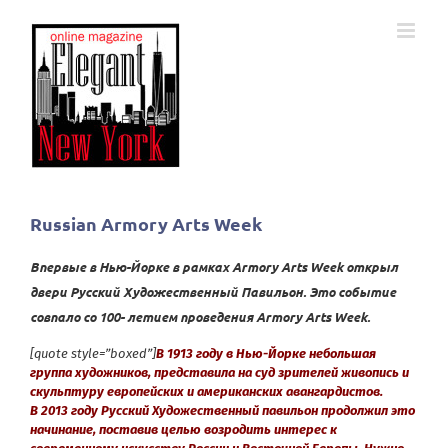
Skip
to
content
Russian Armory Arts Week
Впервые в Нью-Йорке в рамках
Armory
Arts
Week
открыл
двери Русский Художественный Павильон. Это событие
совпало со 100- летием проведения
Armory
Arts
Week
.
[quote style=”boxed”]
В 1913 году в Нью-Йорке небольшая
группа художников, представила на суд зрителей живопись и
скульптуру европейских и американских авангардистов.
В 2013 году Русский Художественный павильон продолжил это
начинание, поставив целью возродить интерес к