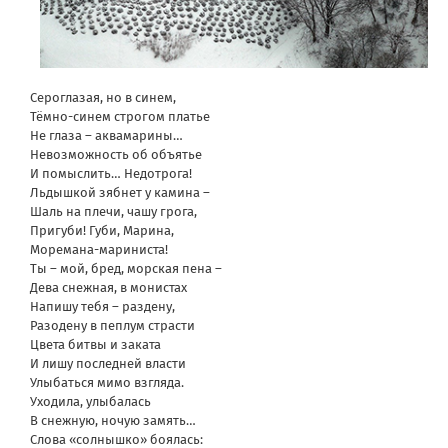
Сероглазая, но в синем,
Тёмно-синем строгом платье
Не глаза – аквамарины…
Невозможность об объятье
И помыслить… Недотрога!
Льдышкой зябнет у камина –
Шаль на плечи, чашу грога,
Пригуби! Губи, Марина,
Моремана-мариниста!
Ты – мой, бред, морская пена –
Дева снежная, в монистах
Напишу тебя – раздену,
Разодену в пеплум страсти
Цвета битвы и заката
И лишу последней власти
Улыбаться мимо взгляда.
Уходила, улыбалась
В снежную, ночую замять…
Слова «солнышко» боялась: