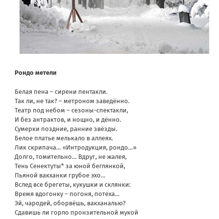
Рондо метели
Белая пена – сирени пентакли.
Так ли, не так? – метроном заведённо.
Театр под небом – сезоны-спектакли,
И без антрактов, и нощно, и дённо.
Сумерки поздние, ранние звёзды.
Белое платье мелькало в аллеях.
Лик скрипача… «Интродукция, рондо…»
Долго, томительно… Вдруг, не жалея,
Тень Сенектуты* за юной беглянкой,
Пьяной вакханки грубое эхо…
Вслед все брегеты, кукушки и склянки:
Время вдогонку – погоня, потеха…
Эй, чародей, оборвёшь, вакханалью?
Сдавишь ли горло пронзительной мукой