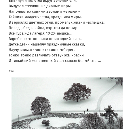
Вытянул и полетел вкруг зелёной ели,
Выдувал стеклянные дивные шары.
Наполнял их синими звонами метелей –
Тайники младенчества, праздника миры.
В зеркалах цветных огни, промельк жизни –вспышка:
Поезда, беда, война, взрывы да пожар –
Всё «ура!» да лагеря: 10-20- вышка…
Вдребезги-осколочки новогодний шар…
Детке детки нашепчу праздничные сказки,
Научу внимать-ловить слово-оберег,
Тонко-тонко различать отзвук эха, краски
И тишайший женственный свет сквозь белый снег…
***