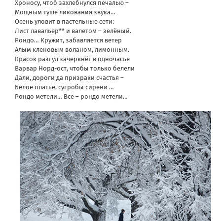
Хроносу, чтоб захлебнулся печалью –
Мощным туше ликования звука…
Осень уловит в пастельные сети:
Лист лавальер** и валетом – зелёный.
Рондо… Кружит, забавляется ветер
Алым кленовым воланом, лимонным.
Красок разгул зачеркнёт в одночасье
Варвар Норд-ост, чтобы только белели
Дали, дороги да призраки счастья –
Белое платье, сугробы сирени …
Рондо метели… Всё – рондо метели…