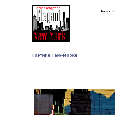
Skip
to
New Yor
content
Поэтика Нью-Йорка