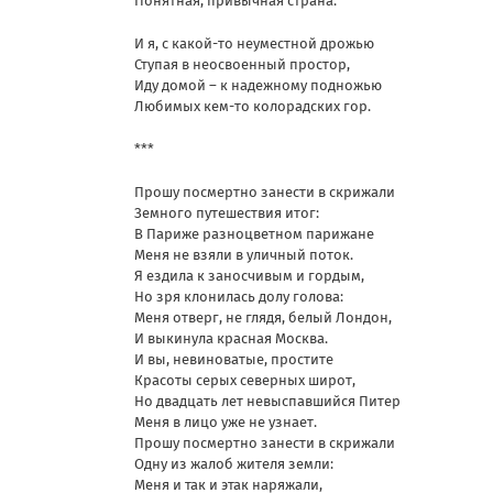
Понятная, привычная страна.
И я, с какой-то неуместной дрожью
Ступая в неосвоенный простор,
Иду домой – к надежному подножью
Любимых кем-то колорадских гор.
***
Прошу посмертно занести в скрижали
Земного путешествия итог:
В Париже разноцветном парижане
Меня не взяли в уличный поток.
Я ездила к заносчивым и гордым,
Но зря клонилась долу голова:
Меня отверг, не глядя, белый Лондон,
И выкинула красная Москва.
И вы, невиноватые, простите
Красоты серых северных широт,
Но двадцать лет невыспавшийся Питер
Меня в лицо уже не узнает.
Прошу посмертно занести в скрижали
Одну из жалоб жителя земли:
Меня и так и этак наряжали,