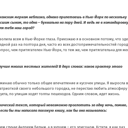
канским меркам неблизко, однако прилетаешь в Нью-Йорк по нескольку
сшим сыном, то одна – буквально на пару дней. И ведь не в командировку
ля тебя наш город?
золила всем в Нью-Йорке глаза. Приезжаю я в основном потому, что зде
едной раз на полтора дня, часто из всех достопримечательностей горо
опрос, чем притягателен Нью-Йорк, то тем же, чем притягательна для ме
 лучше многих местных жителей! В двух словах: каков храктер этого
оминаю обычно только общее впечатление и кусочек улицы. Я выросла в
 патриоткой своего небольшого городка, не перестаю любить атмосферу
суета, по улицам ходят толпы пешеходов. Одним словом, идет жизнь.
ический текст, который невозможно проглотить за одну ночь, помню,
 если бы ты написала похожую книгу, как бы она называлась:
ем случае Андреем Белым, а в худшем – его эпигоном. Кстати, я как раз