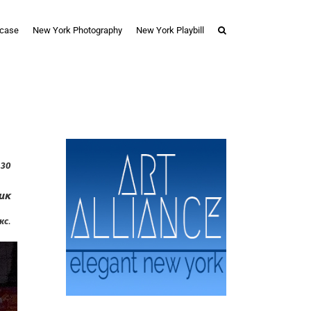
case
New York Photography
New York Playbill
 30
ик
кс
.