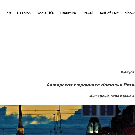
k
Art
Fashion
Social life
Literature
Travel
Best of ENY
Show
Выпуск
Авторская страничка Натальи Резн
Интервью вела Ирина А