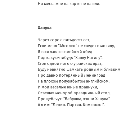
Но места мне на карте не нашли.
Ханука
Через сорок-пятьдесят лет,
Если меня “Абсолют” не сведет в могилу,
Я возглавлю семейный обед
Под какую-нибудь “Хавву Нагилу”.
Стоя одной ногою у райских врат,
Буду невнятно шамкать родным и близким
Про давно потерянный Ленинград
На плохом полузабытом английском.
И мои веселые юные правнуки,
Освещая менорой праздничный стол,
Прощебечут: “Бабушка, хэппи Ханука”
А я им: “Ленин. Партия. Комсомол”.