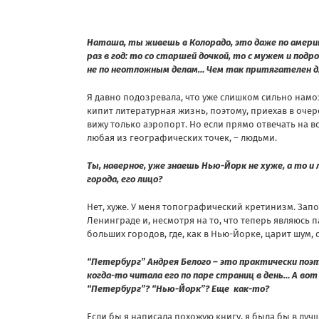
Наташа, ты живешь в Колорадо, это даже по амери
раз в год: то со старшей дочкой, то с мужем и подро
не по неотложным делам… Чем так притягателен д
Я давно подозревала, что уже слишком сильно намо
кипит литературная жизнь, поэтому, приехав в очер
вижу только аэропорт. Но если прямо отвечать на в
любая из географических точек, – людьми.
Ты, наверное, уже знаешь Нью-Йорк не хуже, а то и
города, его лицо?
Нет, хуже. У меня топографический кретинизм. Зап
Ленинграде и, несмотря на то, что теперь являюсь
больших городов, где, как в Нью-Йорке, царит шум, 
“Петербург” Андрея Белого – это практически поэт
когда-то читала его по паре страниц в день… А вот
“Петербург”? “Нью-Йорк”? Еще как-то?
Если бы я написала похожую книгу, я была бы в лучш