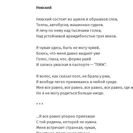
Невский
Невский состоит из шумов и обрывков слов,
Толпы, автобусов, машинных гудков.
Я лечу по нему над тысячами голов,
Над устойчивой враждебностью трех веков.
Я чужая здесь, быть не могу чужей,
Боюсь, что меня давно выдают уже
Голос, глаза, нос, форма ушей
И запись ужасная в паспорте — “ПМЖ”.
Я волос, как сказал поэт, не брала у ржи,
Я вообще легко приживаюсь в любой среде.
Мне все равно, все равно, все равно, все равно, где 
Но я не могу родиться больше нигде.
* * *
…Я все равно упорно приезжаю
С той родины, которой не нужна.
Меня встречает странная, чужая,