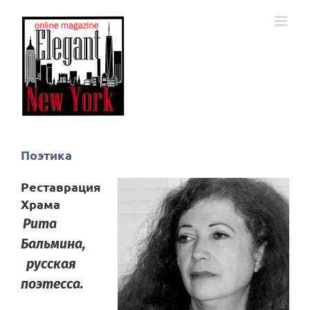
Skip
to
content
Поэтика
Реставрация
Храма
Рита
Бальмина,
русская
поэтесса.