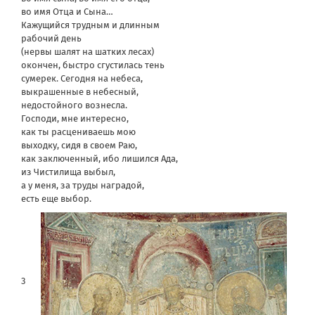
во имя Отца и Сына…
Кажущийся трудным и длинным
рабочий день
(нервы шалят на шатких лесах)
окончен, быстро сгустилась тень
сумерек. Сегодня на небеса,
выкрашенные в небесный,
недостойного вознесла.
Господи, мне интересно,
как ты расцениваешь мою
выходку, сидя в своем Раю,
как заключенный, ибо лишился Ада,
из Чистилища выбыл,
а у меня, за труды наградой,
есть еще выбор.
3