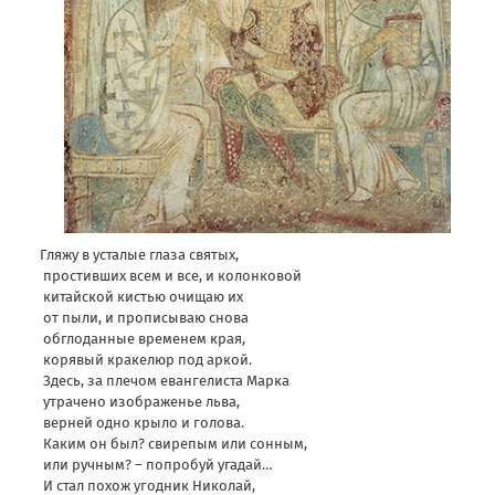
Гляжу в усталые глаза святых,
простивших всем и все, и колонковой
китайской кистью очищаю их
от пыли, и прописываю снова
обглоданные временем края,
корявый кракелюр под аркой.
Здесь, за плечом евангелиста Марка
утрачено изображенье льва,
верней одно крыло и голова.
Каким он был? свирепым или сонным,
или ручным? – попробуй угадай…
И стал похож угодник Николай,