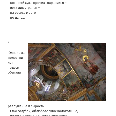
который хуже прочих сохранился –
ведь лик утрачен –
на соседа моего
по даче…
4
Однако же
полсотни
лет
здесь
обитали
разрушенье и сырость.
Стаи голубей, облюбовавших колокольню,
полетом горним ангелов дразнили,