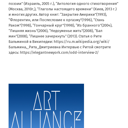
поэзии” (Израиль, 2005 г.), “Антология одного стихотворения”
(Москва, 2010г,), “Глаголы настоящего времени” (Киев, 2013 г.)
и многих других. Автор книг: “Закрытие Америки”(1993),
“Флорентин, или Послесловие к оргазму”(1996), “Стань
Раком”(1998), “Гончарный круг”(1998), “Из бранного”(2004),
“Лишняя жизнь”(2006), “Недоуменье жить”(2008), “Бал
мин”(2008), “Лишнее зачеркнуть” (2013). Статья о Рите
Бальминой в Википедии: https://ru.m.wikipedia.org/wiki/
Бальмина,_Рита_Дмитриевна Интервью с Ритой смотрите
здесь: https://elegantnewyork.com/odd-interview-2/