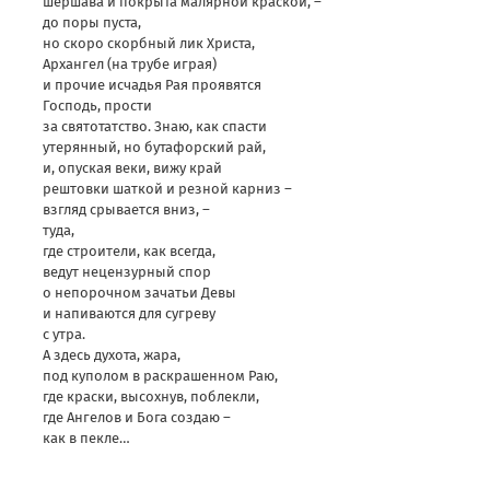
шершава и покрыта малярной краской, –
до поры пуста,
но скоро скорбный лик Христа,
Архангел (на трубе играя)
и прочие исчадья Рая проявятся
Господь, прости
за святотатство. Знаю, как спасти
утерянный, но бутафорский рай,
и, опуская веки, вижу край
рештовки шаткой и резной карниз –
взгляд срывается вниз, –
туда,
где строители, как всегда,
ведут нецензурный спор
о непорочном зачатьи Девы
и напиваются для сугреву
с утра.
А здесь духота, жара,
под куполом в раскрашенном Раю,
где краски, высохнув, поблекли,
где Ангелов и Бога создаю –
как в пекле…