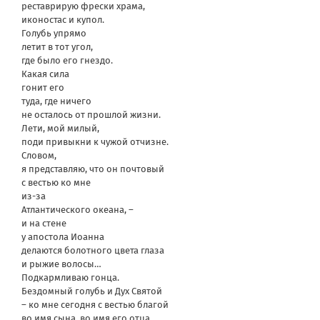
реставрирую фрески храма,
иконостас и купол.
Голубь упрямо
летит в тот угол,
где было его гнездо.
Какая сила
гонит его
туда, где ничего
не осталось от прошлой жизни.
Лети, мой милый,
поди привыкни к чужой отчизне.
Словом,
я представляю, что он почтовый
с вестью ко мне
из-за
Атлантического океана, –
и на стене
у апостола Иоанна
делаются болотного цвета глаза
и рыжие волосы…
Подкармливаю гонца.
Бездомный голубь и Дух Святой
– ко мне сегодня с вестью благой
во имя сына, во имя его отца,