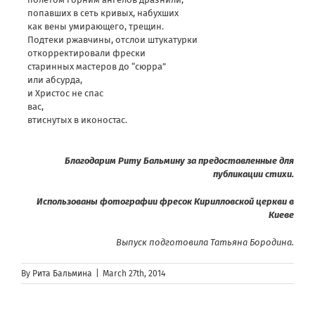
попавших в сеть кривых, набухших
как вены умирающего, трещин.
Подтеки ржавчины, отслои штукатурки
откорректировали фрески
старинных мастеров до “сюрра”
или абсурда,
и Христос не спас
вас,
втиснутых в иконостас.
Благодарим Риту Бальмину за предоставленные для
публикации стихи.
Использованы фотографии фресок Кирилловской церкви в
Киеве
Выпуск подготовила Татьяна Бородина.
By
Рита Бальмина
|
March 27th, 2014