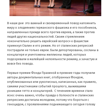
В наши дни
это важный и своевременный повод напомнить
миру о злодеяниях германского фашизма и его пособников,
направленных прежде всего против евреев, а также против
людей других национальностей. Своим стремлением
«окончательно решить еврейский вопрос» к фашистам
примкнул Сталин и его режим. Но от сталинских репрессий
пострадали не только евреи. Были депортированы, сосланы в
концлагеря и уничтожены миллионы людей, которых
подозревали в малейшей нелояльности режиму, а зачастую и
вовсе без повода.
Первые премии Фонда Прахиной в прежние годы получили
авторы документальных книг, отобранных Фондом,
опубликованных или рукописных, написанных, как правило,
самими участниками событий прошлого, выжившими
узниками гетто и концлагерей.
С течением времени стало
ясно: очень важно, чтобы правда о Холокосте и сталинских
репрессиях достигала молодежи, потому что бороться с
геноцидом, с проявлениями поднимающего сегодня голову