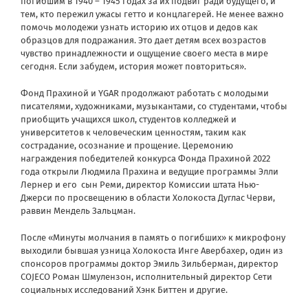
погибшим в 1940 – 1945 годах за их подвиг ради будущего, и
тем, кто пережил ужасы гетто и концлагерей. Не менее важно
помочь молодежи узнать историю их отцов и дедов как
образцов для подражания. Это дает детям всех возрастов
чувство принадлежности и ощущение своего места в мире
сегодня. Если забудем, история может повториться».
Фонд Прахиной и YGAR продолжают работать с молодыми
писателями, художниками, музыкантами, со студентами, чтобы
приобщить учащихся школ, студентов колледжей и
университетов к человеческим ценностям, таким как
сострадание, осознание и прощение. Церемонию
награждения победителей конкурса Фонда Прахиной 2022
года открыли Людмила Прахина и ведущие программы Элли
Лернер и его сын Реми, директор Комиссии штата Нью-
Джерси по просвещению в области Холокоста Дуглас Черви,
раввин Мендель Зальцман.
После «Минуты молчания в память о погибших» к микрофону
выходили бывшая узница Холокоста Инге Авербахер, один из
спонсоров программы доктор Эмиль Зильберман, директор
СOJECO Роман Шмулензон, исполнительный директор Сети
социальных исследований Хэнк Биттен и другие.