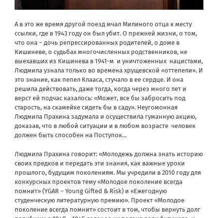
А в это же время другой поезд мчал Милиного отца к месту
ссылки, где в 1943 году он был убит. О прежней жизни, о том,
что она – дочь репрессированных родителей, о доме в
Кишиневе, о судьбах многочисленных родственников, не
выехавших из Кишинева в 1941-м
и уничтоженных
нацистами,
Людмила узнала только во времена хрущевской «оттепели». И
это знание, как пепел Клааса, стучало в ее сердце. И она
решила действовать, даже тогда, когда через много лет и
верст ей подчас казалось: «Может, все бы забросить под
старость, на скамейке сидеть бы в саду». Неугомонная
Людмила Прахина задумала и осуществила гуманную акцию,
доказав, что в любой ситуации и в любом возрасте
человек
должен быть способен на Поступок…
Людмила Прахина говорит: «Молодежь должна знать историю
своих предков и передать эти знания, как важные уроки
прошлого, будущим поколениям. Мы учредили в 2010 году для
конкурсных проектов тему «Молодое поколение всегда
помнит» (YGAR – Young Gifted & Risk) и «Ежегодную
студенческую литературную премию». Проект «Молодое
поколение всегда помнит» состоит в том, чтобы вернуть долг