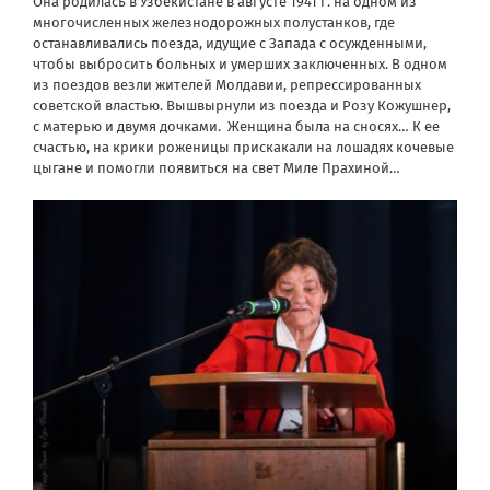
Она родилась в Узбекистане в августе 1941 г. на одном из
многочисленных железнодорожных полустанков, где
останавливались поезда, идущие с Запада с осужденными,
чтобы выбросить больных и умерших заключенных. В одном
из поездов везли жителей Молдавии, репрессированных
советской властью. Вышвырнули из поезда и Розу Кожушнер,
с матерью и двумя дочками.
Женщина была на сносях… К ее
счастью, на крики роженицы прискакали на лошадях кочевые
цыгане и помогли появиться на свет Миле Прахиной…