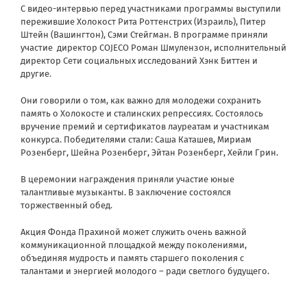
С видео-интервью перед участниками программы выступили
пережившие Холокост Рита Роттенстрих (Израиль), Питер
Штейн (Вашингтон), Сэми Стейгман. В программе приняли
участие директор СOJECO Роман Шмулензон, исполнительный
директор Сети социальных исследований Хэнк Биттен и
другие.
Они говорили о том, как важно для молодежи сохранить
память о Холокосте и сталинских репрессиях. Состоялось
вручение премий и сертификатов лауреатам и участникам
конкурса. Победителями стали: Саша Каташев, Мириам
Розенберг, Шейна Розенберг, Эйтан Розенберг, Хейли Грин.
В церемонии награждения приняли участие юные
талантливые музыканты. В заключение состоялся
торжественный обед.
Акция Фонда Прахиной может служить очень важной
коммуникационной площадкой между поколениями,
объединяя мудрость и память старшего поколения с
талантами и энергией молодого – ради светлого будущего.