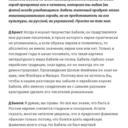
город превратил его в человека, которого мы видим (на
фото) всегда улыбающимся. Бабель типичный продукт этого
многонационального города, но не представитель ни его
культуры, ни русской, ни украинской. Просто он там жил.
Д.Брент:
Когда я изучал творчество Бабеля, он представлялся
мне русским писателем, в прозе которого евреи практически
не упоминались, а если образы евреев и появлялись, то
абсолютно не имело значения, евреи они или нет. Только в
последние годы я начал понимать, что такая картина
литературного мира Бабеля не полна. Бабель глубоко знал
еврейские традиции, знал идиш, но он никогда это не
демонстрировал. Произведения Шолом-Алейхема он знал не
хуже, чем Флобера и Мальро. Поэтому мне не хотелось бы,
чтобы в нашем разговоре мы забыли о еврейских корнях
Бабеля, ибо именно соединение их с самыми разными
культурами сделало его писателем уникальным.
Д.Быков:
Я думаю, вы правы. Но все мы знаем, что быть в
России евреем считается стыдным и позорным. Кстати
сказать, многие читатели уверены, что я предпочел фамилию
«Быков» только потому, что боялся взять еврейскую
фамилию моего отца. Но Бабель не был жертвой