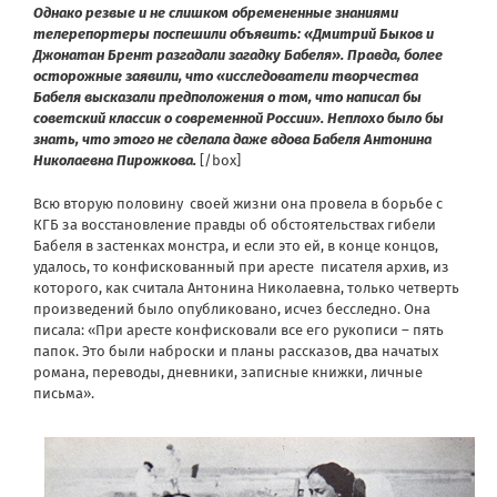
Однако резвые и не слишком обремененные знаниями
телерепортеры поспешили объявить: «Дмитрий Быков и
Джонатан Брент разгадали загадку Бабеля». Правда, более
осторожные заявили, что «исследователи творчества
Бабеля высказали предположения о том, что написал бы
советский классик о современной России». Неплохо было бы
знать, что этого не сделала даже вдова Бабеля Антонина
Николаевна Пирожкова.
[/box]
Всю вторую половину своей жизни она провела в борьбе с
КГБ за восстановление правды об обстоятельствах гибели
Бабеля в застенках монстра, и если это ей, в конце концов,
удалось, то конфискованный при аресте писателя архив, из
которого, как считала Антонина Николаевна, только четверть
произведений было опубликовано, исчез бесследно. Она
писала: «При аресте конфисковали все его рукописи – пять
папок. Это были наброски и планы рассказов, два начатых
романа, переводы, дневники, записные книжки, личные
письма».