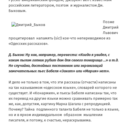
российским литератором, поэтом и журналистом Дм.
Быковым.
Позже
Дмитрий
Львович
процитировал напамять (sic!) кое-что непереводимое из
«Одесских рассказов».
Д. Быков: Ну как, например, перевести: «Когда я увидел, с
каким пылом гопник рубит дом для своего товарища …» и т.д.
Не случайно, достойных постановок или экранизаций
замечательных пьес Бабеля «Закат» или «Мария» нет».
И дело не только в том, что эти рассказы (отчасти) написаны
на так называемом «одесском языке», словарей которого не
существует. И «Конармия», и пьесы Бабеля написаны так, что
их перевод на другие языки можно сравнивать примерно так
же, как, допустим, картину Марка Шагала с репродукцией.
Почему? Тайна подлинного таланта Бабеля не только в языке,
но и в ярком индивидуальном образном мышлении
писателя, и потому, к счастью, нераскрываема.