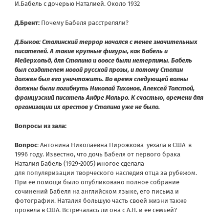
И.Бабель с дочерью Наталией. Около 1932
Д.Брент:
Почему Бабеля расстреляли?
Д.Быков: Сталинский террор начался с менее значительных
писателей. А такие крупные фигуры, как Бабель и
Мейерхольд, для Сталина и вовсе были нетерпимы. Бабель
был создателем новой русской прозы, и потому Сталин
должен был его уничтожить. Во время следующей волны
должны были погибнуть Николай Тихонов, Алексей Толстой,
французский писатель Андре Мальро. К счастью, времени для
организации их арестов у Сталина уже не было.
Вопросы из зала:
Вопрос
: Антонина Николаевна Пирожкова уехала в США в
1996 году. Известно, что дочь Бабеля от первого брака
Наталия Бабель (1929-2005) многое сделала
для популяризации творческого наследия отца за рубежом.
При ее помощи было опубликовано полное собрание
сочинений Бабеля на английском языке, его письма и
фотографии. Наталия большую часть своей жизни также
провела в США. Встречалась ли она с А.Н. и ее семьей?