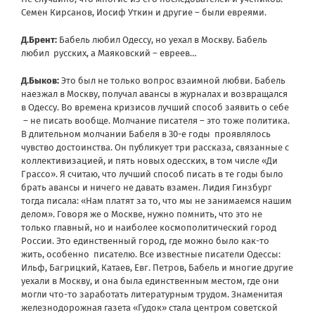
Семен Кирсанов, Иосиф Уткин и другие – были евреями.
Д.Брент:
Бабель любил Одессу, но уехал в Москву. Бабель
любил русских, а Маяковский – евреев…
Д.Быков:
Это был не только вопрос взаимной любви. Бабель
наезжал в Москву, получал авансы в журналах и возвращался
в Одессу. Во времена кризисов лучший способ заявить о себе
– не писать вообще. Молчание писателя – это тоже политика.
В длительном молчании Бабеля в 30-е годы проявлялось
чувство достоинства. Он публикует три рассказа, связанные с
коллективизацией, и пять новых одесских, в том числе «Ди
Грассо». Я считаю, что лучший способ писать в те годы было
брать авансы и ничего не давать взамен. Лидия Гинзбург
тогда писала: «Нам платят за то, что мы не занимаемся нашим
делом». Говоря же о Москве, нужно помнить, что это не
только главный, но и наиболее космополитический город
России. Это единственный город, где можно было как-то
жить, особенно писателю. Все известные писатели Одессы:
Ильф, Багрицкий, Катаев, Евг. Петров, Бабель и многие другие
уехали в Москву, и она была единственным местом, где они
могли что-то заработать литературным трудом. Знаменитая
железнодорожная газета «Гудок» стала центром советской