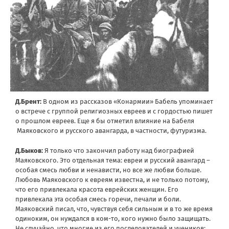
Д.Брент:
В одном из рассказов «Конармии» Бабель упоминает
о встрече с группой религиозных евреев и с гордостью пишет
о прошлом евреев. Еще я бы отметил влияние на Бабеля
Маяковского и русского авангарда, в частности, футуризма.
Д.Быков:
Я только что закончил работу над биографией
Маяковского. Это отдельная тема: евреи и русский авангард –
особая смесь любви и ненависти, но все же любви больше.
Любовь Маяковского к евреям известна, и не только потому,
что его привлекала красота еврейских женщин. Его
привлекала эта особая смесь горечи, печали и боли.
Маяковский писал, что, чувствуя себя сильным и в то же время
одиноким, он нуждался в ком-то, кого нужно было защищать.
Не случайно, что многие из его последователей и учеников: