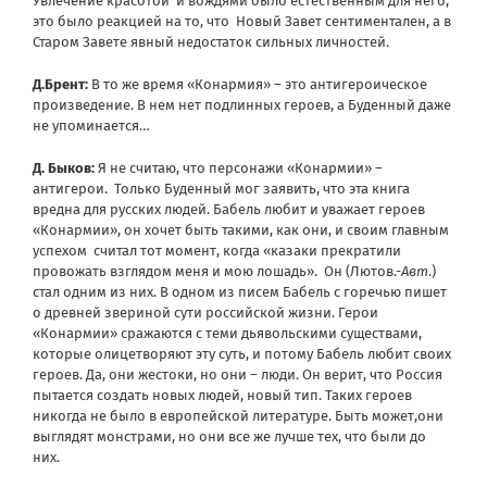
Увлечение красотой и вождями было естественным для него,
это было реакцией на то, что Новый Завет сентиментален, а в
Старом Завете явный недостаток сильных личностей.
Д.Брент:
В то же время «Конармия» – это антигероическое
произведение. В нем нет подлинных героев, а Буденный даже
не упоминается…
Д. Быков:
Я не считаю, что персонажи «Конармии» –
антигерои. Только Буденный мог заявить, что эта книга
вредна для русских людей. Бабель любит и уважает героев
«Конармии», он хочет быть такими, как они, и своим главным
успехом считал тот момент, когда «казаки прекратили
провожать взглядом меня и мою лошадь». Он (Лютов.-
Авт
.)
стал одним из них. В одном из писем Бабель с горечью пишет
о древней звериной сути российской жизни. Герои
«Конармии» сражаются с теми дьявольскими существами,
которые олицетворяют эту суть, и потому Бабель любит своих
героев. Да, они жестоки, но они – люди. Он верит, что Россия
пытается создать новых людей, новый тип. Таких героев
никогда не было в европейской литературе. Быть может,они
выглядят монстрами, но они все же лучше тех, что были до
них.