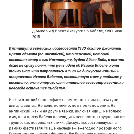
Д.Быков и Д.Брент.Дискуссия о Бабеле, YIVO, июнь
2015
Института еврейских исследований YIVO доктор Джонатан
Брент объявил (по-английски), что персоной, которой
посвящен вечер в его Институте, будет Айзек Бабл, я как-то
даже не сразу понял, что речь идет об Исааке Бабеле, хотя
точно знал, что направляюсь в YIVO на дискуссию «Жизнь и
творчество Исаака Бабеля», посвященную моему любимому
писателю, имя которого для читателей всего мира все-таки
навсегда останется «Бабель»
.
И если в английском алфавите нет мягкого знака, тем хуже
для алфавита… Но дело, конечно, не в произношении. На
английский, как и на другие языки, включая идиш, не только
имя, но и прозу Бабеля переводить невероятно трудно, так же
трудно, как переводить стихи. Дискуссию, состоявшуюся в
рамках фестиваля «Наше наследие», ежегодно проводимого
Русско-американским фондом, Дж.Брент вел с известным