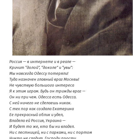
Россия — в интернете и в реале —
Кричит “долой”, “доколе” и “увы”:
Мы навсегда Одессу потеряли!
Туда назначен главный враг Москвы!
Не чувствую большого интереса
Я к этим играм. Будь он трижды враг —
Он ни при чем. Одесса есть Одесса.
С ней ничего не сделаешь никак.
С тех пор как создала Екатерина
Ее прекрасный облик и удел,
Владела ей Россия, Украина —
И будет то же, кто бы ни владел.
Ни с лестницей, ни с парками, ни с портом
Никто не сладит, Господи прости.