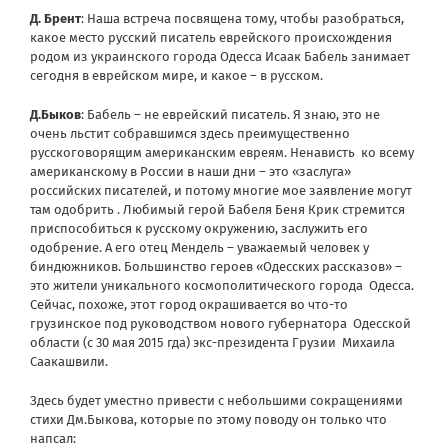
Д. Брент
: Наша встреча посвящена тому, чтобы разобраться,
какое место русский писатель еврейского происхождения
родом из украинского города Одесса Исаак Бабель занимает
сегодня в еврейском мире, и какое – в русском.
Д.Быков
: Бабель – не еврейский писатель. Я знаю, это не
очень льстит собравшимся здесь преимущественно
русскоговорящим американским евреям. Ненависть ко всему
американскому в России в наши дни – это «заслуга»
российских писателей, и потому многие мое заявление могут
там одобрить . Любимый герой Бабеля Беня Крик стремится
приспособиться к русскому окружению, заслужить его
одобрение. А его отец Мендель – уважаемый человек у
биндюжников. Большинство героев «Одесских рассказов» –
это жители уникального космополитического города Одесса.
Сейчас, похоже, этот город окрашивается во что-то
грузинское под руководством нового губернатора Одесской
области (с 30 мая 2015 гда) экс-президента Грузии Михаила
Саакашвили.
Здесь будет уместно привести с небольшими сокращениями
стихи Дм.Быкова, которые по этому поводу он только что
напсал: