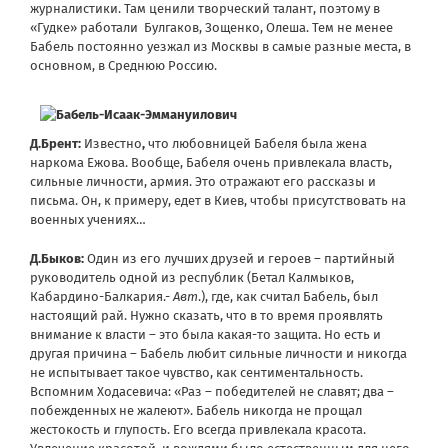
журналистики. Там ценили творческий талант, поэтому в
«Гудке» работали Булгаков, Зощенко, Олеша. Тем не менее
Бабель постоянно уезжал из Москвы в самые разные места, в
основном, в Среднюю Россию.
Д.Брент:
Известно
,
что любовницей Бабеля была жена
наркома Ежова. Вообще, Бабеля очень привлекала власть,
сильные личности, армия. Это отражают его рассказы и
письма. Он, к примеру, едет в Киев, чтобы присутствовать на
военных учениях…
Д.Быков:
Один из его лучших друзей и героев – партийный
руководитель одной из республик (Бетал Калмыков,
Кабардино-Балкария.-
Авт
.), где, как считал Бабель, был
настоящий рай. Нужно сказать, что в то время проявлять
внимание к власти – это была какая-то защита. Но есть и
другая причина – Бабель любит сильные личности и никогда
не испытывает такое чувство, как сентиментальность.
Вспомним Ходасевича: «Раз – победителей не славят; два –
побежденных не жалеют». Бабель никогда не прощал
жестокость и глупость. Его всегда привлекала красота.