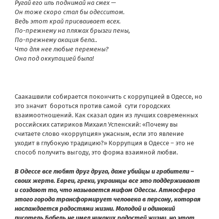
Ругай его иль поднимай на смех —
Он тоже скоро стал бы одесситом.
Ведь этот край присваивает всех.
По-прежнему на пляжах брызги пены,
По-прежнему акация бела..
Что для нее любые перемены?
Она под оккупацией была!
Саакашвили собирается покончить с коррупцией в Одессе, но
это значит бороться против самой сути городских
взаимоотношений. Как сказал один из лучших современных
российских сатириков Михаил Успенский: «Почему вы
считаете слово «коррупция» ужасным, если это явление
уходит в глубокую традицию?» Коррупция в Одессе – это не
способ получить выгоду, это форма взаимной любви.
В Одессе все любят друг друга, даже убийцы и грабители –
своих жертв. Евреи, греки, украинцы все это поддерживают
и создают то, что называется мифом Одессы. Атмосфера
этого города трансформирует человека в персону, которая
наслаждается радостями жизни. Молодой и одинокий
писатель Бабель не имел никаких радостей жизни, но этот