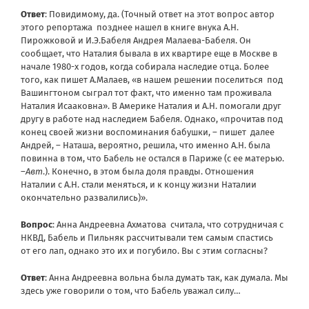
Ответ
: Повидимому, да. (Точный ответ на этот вопрос автор
этого репортажа позднее нашел в книге внука А.Н.
Пирожковой и И.Э.Бабеля Андрея Малаева-Бабеля. Он
сообщает, что Наталия бывала в их квартире еще в Москве в
начале 1980-х годов, когда собирала наследие отца. Более
того, как пишет А.Малаев, «в нашем решении поселиться под
Вашингтоном сыграл тот факт, что именно там проживала
Наталия Исааковна». В Америке Наталия и А.Н. помогали друг
другу в работе над наследием Бабеля. Однако, «прочитав под
конец своей жизни воспоминания бабушки, – пишет далее
Андрей, – Наташа, вероятно, решила, что именно А.Н. была
повинна в том, что Бабель не остался в Париже (c ее матерью.
–
A
вт
.). Конечно, в этом была доля правды. Отношения
Наталии с А.Н. стали меняться, и к концу жизни Наталии
окончательно развалились)».
Вопрос
: Анна Андреевна Ахматова считала, что сотрудничая с
НКВД, Бабель и Пильняк рассчитывали тем самым спастись
от его лап, однако это их и погубило. Вы с этим согласны?
Ответ
: Анна Андреевна вольна была думать так, как думала. Мы
здесь уже говорили о том, что Бабель уважал силу…