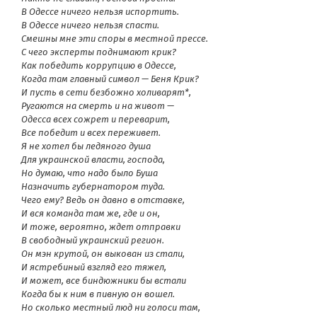
В Одессе ничего нельзя испортить.
В Одессе ничего нельзя спасти.
Смешны мне эти споры в местной прессе.
С чего эксперты поднимают крик?
Как победить коррупцию в Одессе,
Когда там главный символ — Беня Крик?
И пусть в сети безбожно холиварят*,
Ругаются на смерть и на живот —
Одесса всех сожрет и переварит,
Все победит и всех переживет.
Я не хотел бы ледяного душа
Для украинской власти, господа,
Но думаю, что надо было Буша
Назначить губернатором туда.
Чего ему? Ведь он давно в отставке,
И вся команда там же, где и он,
И тоже, вероятно, ждет отправки
В свободный украинский регион.
Он мэн крутой, он выкован из стали,
И ястребиный взгляд его тяжел,
И может, все биндюжники бы встали
Когда бы к ним в пивную он вошел.
Но сколько местный люд ни голоси там,