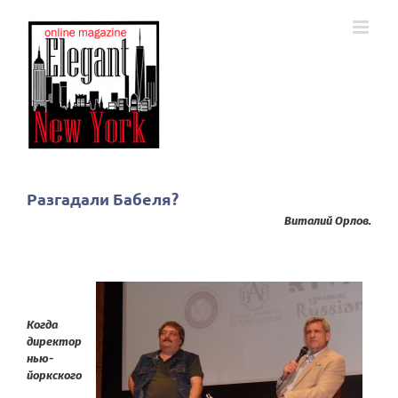
Skip
to
content
Разгадали Бабеля?
Виталий Орлов.
Когда
директор
нью-
йоркского