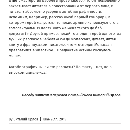
Ответ:
Мастерство Бабеля в прозе таково, что он немедленно
захватывает читателя в повествовании от первого лица, и
читатель абсолютно уверен в автобиографичности.
Вспомним, например, рассказ «Мой первый гонорар», в
котором герой жалуется, что некие армяне используют его в
гомосексуальных целях. «Кто же меня такого до баб
допустит?» Другой пример: некий господин, герой одного из
лучших рассказов Бабеля «Гюи де Мопассан», думает, читая
книгу о французском писателе, что «господин Мопассан
превратился в животное… Предвестие истины коснулось
меня».
Автобиографичны ли эти рассказы? По факту – нет, но в
высоком смысле –да!
Беседу записал и перевел с английского Виталий Орлов.
By
Виталий Орлов
|
June 26th, 2015