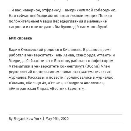
– Я вас, наверное, отфренжу! – выкрикнул мой собеседник. –
Нам сейчас необходимы положительные эмоции! Только
положительные! А ваши передергивания и маленькие
хитрости их мне не дают. Вы буквоед! У вас многабукв!
БИО справка
Вадим Ольшевский родился в Кишиневе. В разное время
работал в университетах Тель-Авива, Стэнфорда, Атланты и
Мадрида. Сейчас живет в Бостоне, работает профессором
математики в университете Коннектикута (UConn). Член
редколлегий нескольких американских математических
журналов. Рассказы и повести публиковались в журналах
«Знамя», «Кольцо А», «Этажи», «Квадрига Аполлона»,
«Эмигрантская Лира», «Вестник Европы» .
By
Elegant New York
|
May 16th, 2020