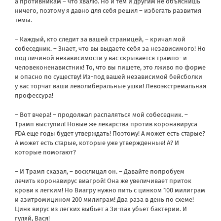
а противникам – что хвалю. Но и тем и другим не объяснишь
ничего, поэтому я давно для себя решил – избегать развития
темы.
– Каждый, кто следит за вашей страницей, – кричал мой
собеседник. – Знает, что вы выдаете себя за независимого! Но
под личиной независимости у вас скрывается трампо- и
человеконенавистник! То, что вы пишете, это лживо по форме
и опасно по существу! Из-под вашей независимой бейсболки
у вас торчат ваши леволиберальные ушки! Левоэкстремальная
профессура!
– Вот вчера! – продолжал распаляться мой собеседник. –
Трамп выступил! Новые же лекарства против коронавируса
FDA еще годы будет утверждать! Поэтому! А может есть старые?
А может есть старые, которые уже утвержденные! А? И
которые помогают?
– И Трамп сказал, – восклицал он. – Давайте попробуем
лечить коронавирус виагрой! Она же увеличивает приток
крови к легким! Но Виагру нужно пить с цинком 100 милиграм
и азитромицином 200 милиграм! Два раза в день по схеме!
Цинк вирус из легких выбьет а Зи-пак убьет бактерии. И
гуляй, Вася!