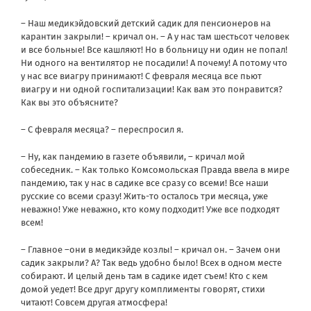
– Наш медикэйдовский детский садик для пенсионеров на
карантин закрыли! – кричал он. – А у нас там шестьсот человек
и все больные! Все кашляют! Но в больницу ни один не попал!
Ни одного на вентилятор не посадили! А почему! А потому что
у нас все виагру принимают! С февраля месяца все пьют
виагру и ни одной госпитализации! Как вам это понравится?
Как вы это объясните?
– С февраля месяца? – переспросил я.
– Ну, как пандемию в газете объявили, – кричал мой
собеседник. – Как только Комсомольская Правда ввела в мире
пандемию, так у нас в садике все сразу со всеми! Все наши
русские со всеми сразу! Жить-то осталось три месяца, уже
неважно! Уже неважно, кто кому подходит! Уже все подходят
всем!
– Главное –они в медикэйде козлы! – кричал он. – Зачем они
садик закрыли? А? Так ведь удобно было! Всех в одном месте
собирают. И целый день там в садике идет съем! Кто с кем
домой уедет! Все друг другу комплименты говорят, стихи
читают! Совсем другая атмосфера!