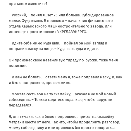
при таком животике?
– Русский, – понял я. Лет 75 или больше. Субсидированное
жилье. Фудстемпы. В прошлом – начальник финансового
отдела Харьковского машиностроительного завода. Или
инженер- проектировщик УКРГЛАВЭНЕРГО.
– Идите себе мимо куда шли, – поймал он мой взгляд и
поправил маску на лице. – Куда шли, туда и идите.
Он произнес свою невежливую тираду по-русски, тоже меня
вычислив.
– И вам не болеть, – ответил ему я, тоже поправил маску, и, как
и было попрошено, прошел мимо.
– Можете сесть вон на ту скамейку, – указал мне мой новый
собеседник. – Только садитесь подальше, чтобы вирус не
передавался.
Я, опять-таки, как и было попрошено, присел на скамейку
метрах в шести от него. Так что, чтобы продолжить разговор,
моему собеседнику и мне пришлось бы просто говорить, а