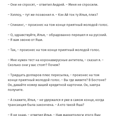
– Они не спросят, – ответил Андрей. – Меня не спросили.
– Хэллоу, – тут же позвонил я. – Кэн Ай ток ту Илья, плиз?
– Спикинг, – произнес на том конце приятный молодой голос.
– О, здравствуйте, Илья, – обрадованно перешел я на русский.
– Я вам звоню от Яши.
– Так, – произнес на том конце приятный молодой голос.
– Мне нужен тест на коронавирусные антитела, – сказал я. –
Сколько они у вас стоят? Почем?
– Тридцать долларов плюс пересылка, – произнес на том
конце приятный молодой голос. – Вы где живете? В Бостоне?
Ок, давайте номер вашей кредитной карточки. Ок, завтра
получите.
– А скажите, Илья, – не удержался я уже в самом конце, когда
трансакция была закончена. – А кто такой Яша?
– Я не знаю, – ответил Илья. – Нам маркетологи этого Яшу