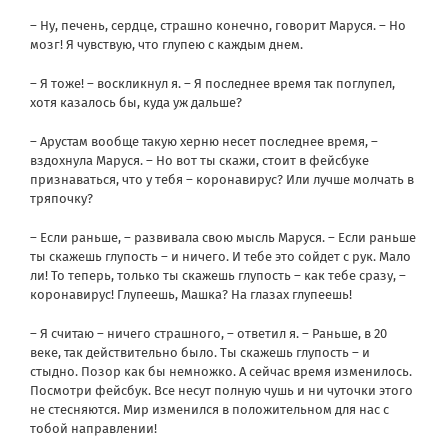
– Ну, печень, сердце, страшно конечно, говорит Маруся. – Но
мозг! Я чувствую, что глупею с каждым днем.
– Я тоже! – воскликнул я. – Я последнее время так поглупел,
хотя казалось бы, куда уж дальше?
– Арустам вообще такую херню несет последнее время, –
вздохнула Маруся. – Но вот ты скажи, стоит в фейсбуке
признаваться, что у тебя – коронавирус? Или лучше молчать в
тряпочку?
– Если раньше, – развивала свою мысль Маруся. – Если раньше
ты скажешь глупость – и ничего. И тебе это сойдет с рук. Мало
ли! То теперь, только ты скажешь глупость – как тебе сразу, –
коронавирус! Глупеешь, Машка? На глазах глупеешь!
– Я считаю – ничего страшного, – ответил я. – Раньше, в 20
веке, так действительно было. Ты скажешь глупость – и
стыдно. Позор как бы немножко. А сейчас время изменилось.
Посмотри фейсбук. Все несут полную чушь и ни чуточки этого
не стесняются. Мир изменился в положительном для нас с
тобой направлении!