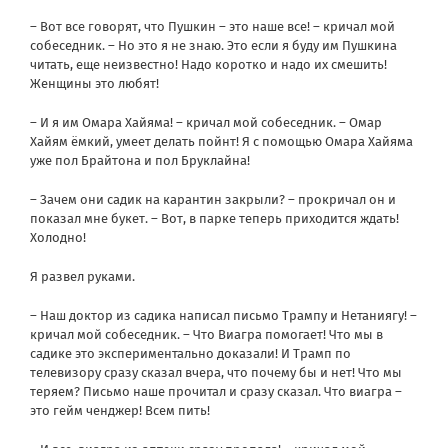
– Вот все говорят, что Пушкин – это наше все! – кричал мой
собеседник. – Но это я не знаю. Это если я буду им Пушкина
читать, еще неизвестно! Надо коротко и надо их смешить!
Женщины это любят!
– И я им Омара Хайяма! – кричал мой собеседник. – Омар
Хайям ёмкий, умеет делать пойнт! Я с помощью Омара Хайяма
уже пол Брайтона и пол Бруклайна!
– Зачем они садик на карантин закрыли? – прокричал он и
показал мне букет. – Вот, в парке теперь приходится ждать!
Холодно!
Я развел руками.
– Наш доктор из садика написал письмо Трампу и Нетаниягу! –
кричал мой собеседник. – Что Виагра помогает! Что мы в
садике это экспериментально доказали! И Трамп по
телевизору сразу сказал вчера, что почему бы и нет! Что мы
теряем? Письмо наше прочитал и сразу сказал. Что виагра –
это гейм ченджер! Всем пить!