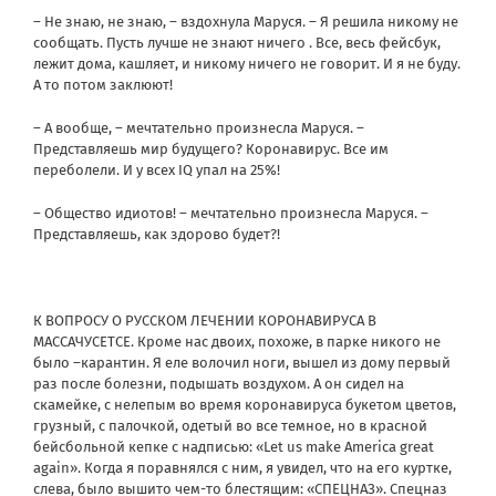
– Не знаю, не знаю, – вздохнула Маруся. – Я решила никому не
сообщать. Пусть лучше не знают ничего . Все, весь фейсбук,
лежит дома, кашляет, и никому ничего не говорит. И я не буду.
А то потом заклюют!
– А вообще, – мечтательно произнесла Маруся. –
Представляешь мир будущего? Коронавирус. Все им
переболели. И у всех IQ упал на 25%!
– Общество идиотов! – мечтательно произнесла Маруся. –
Представляешь, как здорово будет?!
К ВОПРОСУ О РУССКОМ ЛЕЧЕНИИ КОРОНАВИРУСА В
МАССАЧУСЕТСЕ. Кроме нас двоих, похоже, в парке никого не
было –карантин. Я еле волочил ноги, вышел из дому первый
раз после болезни, подышать воздухом. A он сидел на
скамейке, с нелепым во время коронавируса букетом цветов,
грузный, с палочкой, одетый во все темное, но в красной
бейсбольной кепке с надписью: «Let us make America great
again». Когда я поравнялся с ним, я увидел, что на его куртке,
слева, было вышито чем-то блестящим: «СПЕЦНАЗ». Спецназ