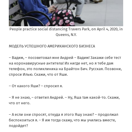
People practice social distancing Travers Park, on April 4, 2020, in
Queens, N.Y.
МОДЕЛЬ УСПЕШНОГО АМЕРИКАНСКОГО БИЗНЕСА
– Вадим, – посоветовал мне Андрей – Вадим! Закажи себе тест
на коронавирусные антитела! Их нигде нет, но я тебе дам
телефон, это поликлиника на Брайтон Бич. Русская. Позвони,
спроси Илью. Скажи, что от Яши.
– От какого Яши? – спросил я.
– Я не знаю, – ответил Андрей. – Ну, Яша там какой-то. Скажи,
что от него.
– А если они спросят, откуда я этого Яшу знаю? – продолжал
беспокоиться я. – Я им тогда скажу, что мы учились вместе,
подойдет?