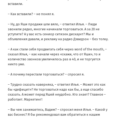
вставили.
– Как вставили? – не понял я.
– Ну, до Яши продажи шли вяло, – ответил Илья. – Люди
звонили редко, многие начинали торговаться. А за 20 не
уступите? А у вас есть сениор ситизен дискаунт? Мы и
объявления давали, и рекламу на радио Дэвидзон – без толку.
– А как стали себя продвигать себя через word of the mouth, –
сказал Илья, – как начали через «скажи, что от Яши», то и
количество звонков увеличилось раз в 40, и не торгуется
никто уже.
– А почему перестали торговаться? – спросил я.
– Трудно сказать наверняка, – ответил Илья. – Может это как
бы «дефицит»? Не торговаться надо как бы, а еще спасибо
сказать. А может перед Яшей неудобно. Кто знает? Главное –
работает. Маркетинг!
– Вы чем занимаетесь, Вадим? – спросил меня Илья. – Какой у
вас бизнес? Я бы рекомендовал вам обратиться к нашим