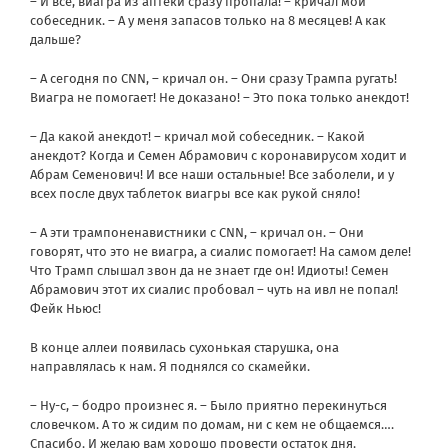
– И все, виагра из аптеки сразу пропала! – кричал мой
собеседник. – А у меня запасов только на 8 месяцев! А как
дальше?
– А сегодня по CNN, – кричал он. – Они сразу Трампа ругать!
Виагра не помогает! Не доказано! – Это пока только анекдот!
– Да какой анекдот! – кричал мой собеседник. – Какой
анекдот? Когда и Семен Абрамович с коронавирусом ходит и
Абрам Семенович! И все наши остальные! Все заболели, и у
всех после двух таблеток виагры все как рукой сняло!
– А эти трампоненавистники с CNN, – кричал он. – Они
говорят, что это не виагра, а сиалис помогает! На самом деле!
Что Трамп слышал звон да не знает где он! Идиоты! Семен
Абрамович этот их сиалис пробовал – чуть на ивл не попал!
Фейк Ньюс!
В конце аллеи появилась сухонькая старушка, она
направлялась к нам. Я поднялся со скамейки.
– Ну-с, – бодро произнес я. – Было приятно перекинуться
словечком. А то ж сидим по домам, ни с кем не общаемся….
Спасибо. И желаю вам хорошо провести остаток дня.