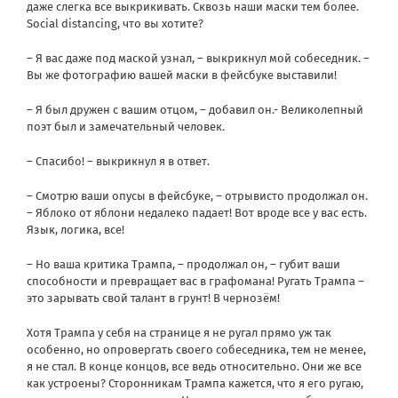
даже слегка все выкрикивать. Сквозь наши маски тем более.
Social distancing, что вы хотите?
– Я вас даже под маской узнал, – выкрикнул мой собеседник. –
Вы же фотографию вашей маски в фейсбуке выставили!
– Я был дружен с вашим отцом, – добавил он.- Великолепный
поэт был и замечательный человек.
– Спасибо! – выкрикнул я в ответ.
– Смотрю ваши опусы в фейсбуке, – отрывисто продолжал он.
– Яблоко от яблони недалеко падает! Вот вроде все у вас есть.
Язык, логика, все!
– Но ваша критика Трампа, – продолжал он, – губит ваши
способности и превращает вас в графомана! Ругать Трампа –
это зарывать свой талант в грунт! В чернозём!
Хотя Трампа у себя на странице я не ругал прямо уж так
особенно, но опровергать своего собеседника, тем не менее,
я не стал. В конце концов, все ведь относительно. Они же все
как устроены? Сторонникам Трампа кажется, что я его ругаю,