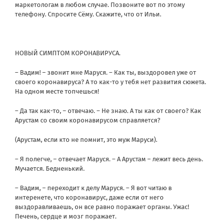
маркетологам в любом случае. Позвоните вот по этому
телефону. Спросите Сёму. Скажите, что от Ильи.
НОВЫЙ СИМПТОМ КОРОНАВИРУСА.
– Вадим! – звонит мне Маруся. – Как ты, выздоровел уже от
своего коронавируса? А то как-то у тебя нет развития сюжета.
На одном месте топчешься!
– Да так как-то, – отвечаю. – Не знаю. А ты как от своего? Как
Арустам со своим коронавирусом справляется?
(Арустам, если кто не помнит, это муж Маруси).
– Я полегче, – отвечает Маруся. – А Арустам – лежит весь день.
Мучается. Бедненький.
– Вадим, – переходит к делу Маруся. – Я вот читаю в
интеренете, что коронавирус, даже если от него
выздоравливаешь, он все равно поражает органы. Ужас!
Печень, сердце и мозг поражает.