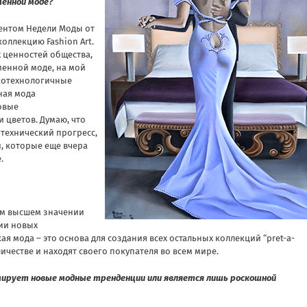
менной моде?
дентом Недели Моды от
оллекцию Fashion Art.
х ценностей общества,
менной моде, на мой
окотехнологичные
ная мода
овые
 цветов. Думаю, что
технический прогресс,
, которые еще вчера
.
мом высшем значении
нии новых
я мода – это основа для создания всех остальных коллекций “pret-a-
ичестве и находят своего покупателя во всем мире.
рмирует новые модные тренденции или является лишь роскошной