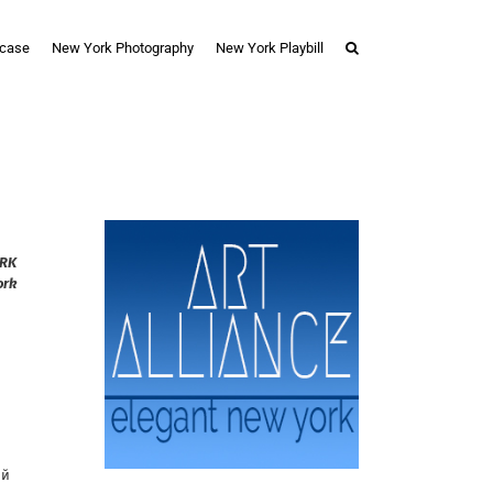
case
New York Photography
New York Playbill
ORK
ork
о
ой