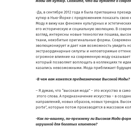
моды от кутюр. Скажите, что вы думаете о совре
-Да, в сентябре 2012 года я была приглашена прези
кутюр в Нью-Йорке с предложением показать свою к
Моду я вижу как феномен культурных и эстетически
его историческую и социальную эволюцию. В совре
взгляд, интересны новые технологии пошива, выс
ткани, неизбитые оригинальные формы. Современ
эволюционирует и дает нам возможность увидеть н
экстраординарные силуэты и неповторимые оттенки
огромное влияние на современную моду оказывает 
который позволяет воплощать в коллекциях те идеи
казались невозможными. Мода приближает будущее
-В чем вам кажется предназначение Высокой Моды?
– Я думаю, что “высокая мода” – это искусство в са
этого слова. А предназначение искусства – в созда
направлений, новых образов, новых трендов. Высока
porte”, которые потом производятся в массовом кол
-Как по-вашему, по-прежнему ли Высокая Мода фо
игрушкой для богатых клиентов?