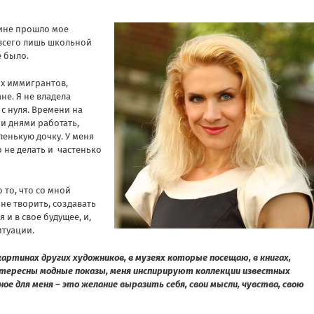
аине прошло мое
всего лишь школьной
е было.
гих иммигрантов,
не. Я не владела
с нуля. Времени на
и днями работать,
ленькую дочку. У меня
о не делать и частенько
 то, что со мной
мне творить, создавать
 и в свое будущее, и,
итуации.
 картинах других художников, в музеях которые посещаю, в книгах,
нтересны модные показы, меня инспирируют коллекции известных
ное для меня – это желание выразить себя, свои мысли, чувства, свою