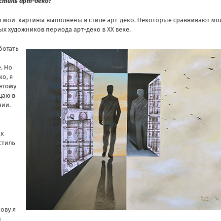
 стиль арт-деко?
то мои картины выполнены в стиле арт-деко. Некоторые сравнивают мо
ых художников периода арт-деко в ХХ веке.
ботать
. Но
ко, я
 этому
щаю в
чии.
ак
стиль
нову я
и