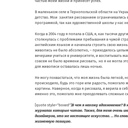
частью моей жизни и принесет успех.
В маленьком селе в Тернопольской области на Укр
детство. Мои занятия рисованием ограничивались 
программой, так как художественной школы у нас н
Когда в 2004 году я попала в США, я, как тысячи дру
столкнулась с проблемами пребывания в чужой стра
английским языком и начинала строить свою жизнь 
живопись не было абсолютно, – приходилось целым
вечерами учиться в университете, и воспитывать ма
совсем не было времени рисовать, но я не могла эт
для живописи оставалась лишь ночью.
Не могу похвастаться, что моя жизнь была легкой, но
происходило, будь это горе или радость, помогало 
картины. Наверное, когда я рисовала, я верила в себя
именно это, помогало мне преодолевать сложные с
[quote style=”boxed”]
В чем я нахожу вдохновение? В
журналах которые читаю. Также, для меня очень и
дизайнеров, это же настоящее искусство. … Но глав
жизненную позицию.