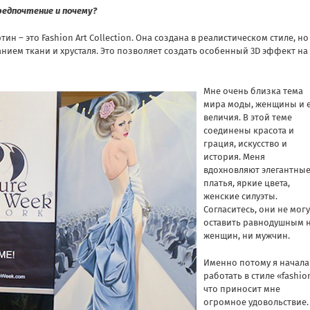
редпочтение и почему?
н – это Fashion Art Collection. Она создана в реалистическом стиле, но
ием ткани и хрусталя. Это позволяет создать особенный 3D эффект на
Мне очень близка тема
мира моды, женщины и 
величия. В этой теме
соединены красота и
грация, искусство и
история. Меня
вдохновляют элегантны
платья, яркие цвета,
женские силуэты.
Согласитесь, они не могу
оставить равнодушным 
женщин, ни мужчин.
Именно потому я начала
работать в стиле «fashio
что приносит мне
огромное удовольствие.