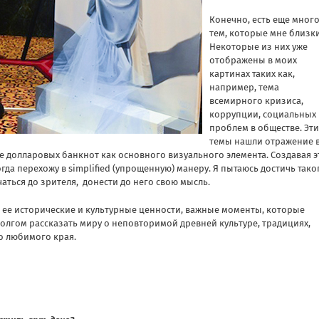
Конечно, есть еще мног
тем, которые мне близки
Некоторые из них уже
отображены в моих
картинах таких как,
например, тема
всемирного кризиса,
коррупции, социальных
проблем в обществе. Эти
темы нашли отражение 
е долларовых банкнот как основного визуального элемента. Создавая э
гда перехожу в simplified (упрощенную) манеру. Я пытаюсь достичь тако
аться до зрителя, донести до него свою мысль.
а, ее исторические и культурные ценности, важные моменты, которые
долгом рассказать миру о неповторимой древней культуре, традициях,
о любимого края.