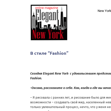
Skip
to
New Yor
content
В стиле “Fashion”
Сегодня Elegant New York с удовольствием предст
Fashion.
-Оксана, расскажите о себе. Как, когда и где вы на
– Я рисовала с ранних лет, и рисование было для
возможности – создавать свой мир, населенный нев
только увлекательный процесс, нечто, что у меня неп