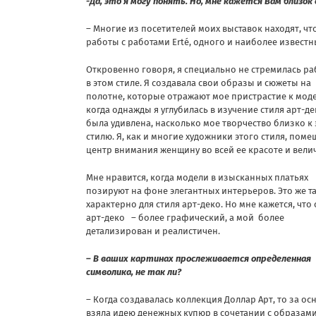
-Да, это я могу понять. Но, мне кажется Вам близок
– Многие из посетителей моих выставок находят, ч
работы с работами Erté, одного и наиболее известн
Откровенно говоря, я специально не стремилась ра
в этом стиле. Я создавала свои образы и сюжеты на
полотне, которые отражают мое пристрастие к моде
когда однажды я углубилась в изучение стиля арт-де
была удивлена, насколько мое творчество близко к
стилю. Я, как и многие художники этого стиля, поме
центр внимания женщину во всей ее красоте и вели
Мне нравится, когда модели в изысканных платьях
позируют на фоне элегантных интерьеров. Это же т
характерно для стиля арт-деко. Но мне кажется, что 
арт-деко – более графический, а мой более
детализирован и реалистичен.
– В ваших картинах прослеживается определенная
символика, не так ли?
– Когда создавалась коллекция Доллар Арт, то за ос
взяла идею денежных купюр в сочетании с образам