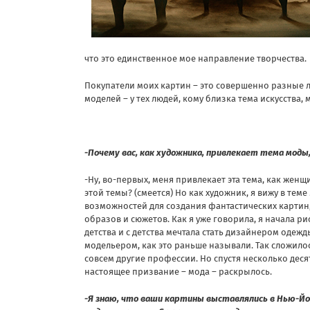
что это единственное мое направление творчества.
Покупатели моих картин – это совершенно разные л
моделей – у тех людей, кому близка тема искусства,
-Почему вас, как художника, привлекает тема моды
-Ну, во-первых, меня привлекает эта тема, как женщи
этой темы? (смеется) Но как художник, я вижу в тем
возможностей для создания фантастических картин
образов и сюжетов. Как я уже говорила, я начала ри
детства и с детства мечтала стать дизайнером одеж
модельером, как это раньше называли. Так сложилос
совсем другие профессии. Но спустя несколько деся
настоящее призвание – мода – раскрылось.
-Я знаю, что ваши картины выставлялись в Нью-Йо