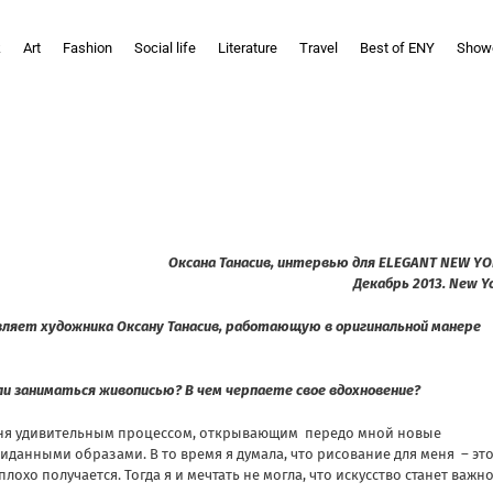
k
Art
Fashion
Social life
Literature
Travel
Best of ENY
Show
Оксана Танасив, интервью для ELEGANT NEW Y
Декабрь 2013. New Y
авляет художника Оксану Танасив, работающую в оригинальной манере
чали заниматься живописью? В чем черпаете свое вдохновение?
 меня удивительным процессом, открывающим передо мной новые
иданными образами. В то время я думала, что рисование для меня – эт
лохо получается. Тогда я и мечтать не могла, что искусство станет важн