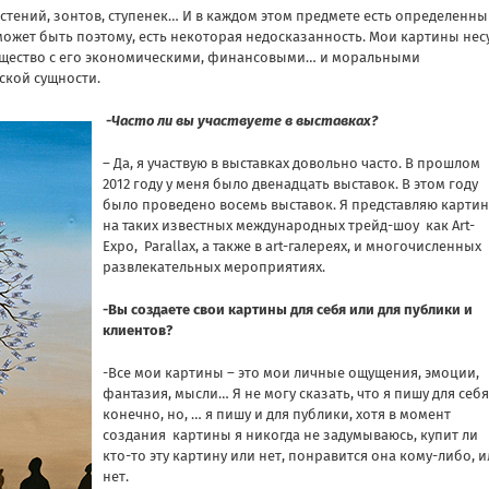
тений, зонтов, ступенек… И в каждом этом предмете есть определенн
 может быть поэтому, есть некоторая недосказанность. Мои картины нес
бщество с его экономическими, финансовыми… и моральными
ской сущности.
-Часто ли вы участвуете в выставках?
– Да, я участвую в выставках довольно часто. В прошлом
2012 году у меня было двенадцать выставок. В этом году
было проведено восемь выставок. Я представляю карти
на таких известных международных трейд-шоу как Art-
Expo, Parallax, а также в art-галереях, и многочисленных
развлекательных мероприятиях.
-Вы создаете свои картины для себя или для публики и
клиентов?
-Все мои картины – это мои личные ощущения, эмоции,
фантазия, мысли… Я не могу сказать, что я пишу для себя
конечно, но, … я пишу и для публики, хотя в момент
создания картины я никогда не задумываюсь, купит ли
кто-то эту картину или нет, понравится она кому-либо, 
нет.