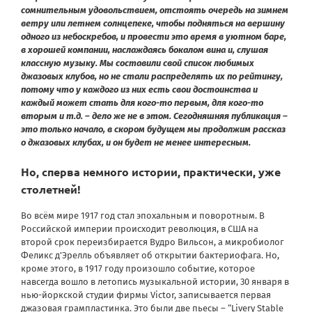
сомнительным удовольствием, отстоять очередь на зимнем
ветру или летнем солнцепеке, чтобы подняться на вершину
одного из небоскребов, и провести это время в уютном баре,
в хорошей компании, наслаждаясь бокалом вина и, слушая
классную музыку. Мы составили свой список любимых
джазовых клубов, но не стали распределять их по рейтингу,
потому что у каждого из них есть свои достоинства и
каждый может стать для кого-то первым, для кого-то
вторым и т.д. – дело же не в этом. Сегодняшняя публикация –
это только начало, в скором будущем мы продолжим рассказ
о джазовых клубах, и он будет не менее интересным.
Но, сперва немного истории, практически, уже
столетней!
Во всём мире 1917 год стал эпохальным и поворотным. В
Российской империи происходит революция, в США на
второй срок переизбирается Вудро Вильсон, а микробиолог
Феликс д’Эрелль объявляет об открытии бактериофага. Но,
кроме этого, в 1917 году произошло событие, которое
навсегда вошло в летопись музыкальной истории, 30 января в
нью-йоркской студии фирмы Victor, записывается первая
джазовая грампластинка. Это были две пьесы – “Livery Stable