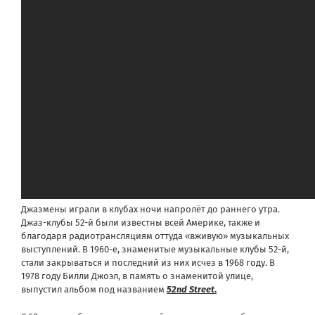
Джазмены играли в клубах ночи напролёт до раннего утра.
Джаз-клубы 52-й были известны всей Америке, также и
благодаря радиотрансляциям оттуда «вживую» музыкальных
выступлений. В 1960-е, знаменитые музыкальные клубы 52-й,
стали закрываться и последний из них исчез в
1968 году
. В
1978 году
Билли Джоэл
, в память о знаменитой улице,
выпустил альбом под названием
52
nd
Street
.