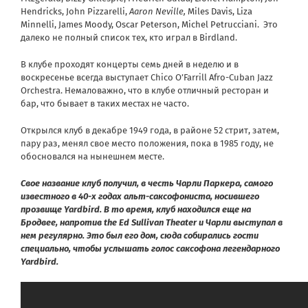
Hendricks
, John Pizzarelli,
Aaron
Neville
,
Miles Davis
,
Liza
Minnelli
,
James Moody
,
Oscar Peterson
,
Michel Petrucciani
. Это
далеко не полный список тех, кто играл в
Birdland
.
В клубе проходят концерты семь дней в неделю и в
воскресенье всегда выступает Chico O’Farrill Afro-Cuban Jazz
Orchestra. Немаловажно, что в клубе отличный ресторан и
бар, что бывает в таких местах не часто.
Открылся клуб в декабре 1949 года, в районе 52 стрит, затем,
пару раз, менял свое место положения, пока в 1985 году, не
обосновался на нынешнем месте.
Свое название клуб получил, в честь Чарли Паркера, самого
известного в 40-х годах альт-саксофониста, носившего
прозвище Yardbird. В то время, клуб находился еще на
Бродвее, напротив the Ed Sullivan Theater и Чарли выступал в
нем регулярно. Это был его дом, сюда собирались гости
специально, чтобы услышать голос саксофона легендарного
Yardbird.