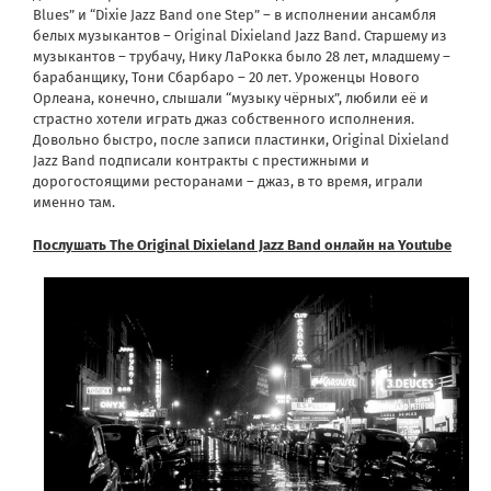
Blues” и “Dixie Jazz Band one Step” – в исполнении ансамбля
белых музыкантов – Original Dixieland Jazz Band. Старшему из
музыкантов – трубачу, Нику ЛаРокка было 28 лет, младшему –
барабанщику, Тони Сбарбаро – 20 лет. Уроженцы Нового
Орлеана, конечно, слышали “музыку чёрных”, любили её и
страстно хотели играть джаз собственного исполнения.
Довольно быстро, после записи пластинки, Original Dixieland
Jazz Band подписали контракты с престижными и
дорогостоящими ресторанами – джаз, в то время, играли
именно там.
Послушать The Original Dixieland Jazz Band онлайн на Youtube