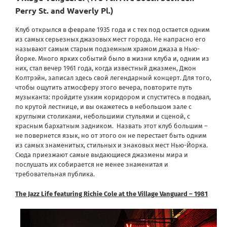
Perry St. and Waverly Pl.)
Клуб открылся в феврале 1935 года и с тех под остается одним
из самых серьезных джазовых мест города. Не напрасно его
называют самым старым подземным храмом джаза в Нью-
Йорке. Много ярких событий было в жизни клуба и, одним из
них, стал вечер 1961 года, когда известный джазмен, Джон
Колтрэйн, записал здесь свой легендарный концерт. Для того,
чтобы ощутить атмосферу этого вечера, повторите путь
музыканта: пройдите узким коридором и спуститесь в подвал,
по крутой лестнице, и вы окажетесь в небольшом зале с
круглыми столиками, небольшими стульями и сценой, с
красным бархатным задником. Назвать этот клуб большим –
не повернется язык, но от этого он не перестает быть одним
из самых знаменитых, стильных и знаковых мест Нью-Йорка.
Сюда приезжают самые выдающиеся джазмены мира и
послушать их собирается не менее знаменитая и
требовательная публика.
The Jazz Life featuring Richie Cole at the Village Vanguard – 1981