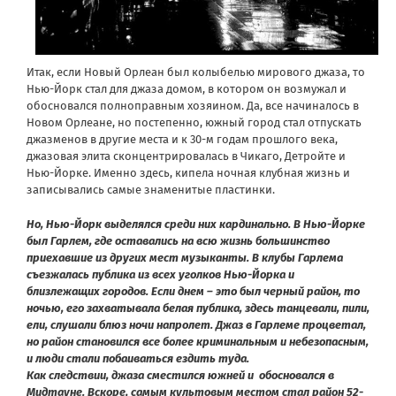
Итак, если Новый Орлеан был колыбелью мирового джаза, то
Нью-Йорк стал для джаза домом, в котором он возмужал и
обосновался полноправным хозяином. Да, все начиналось в
Новом Орлеане, но постепенно, южный город стал отпускать
джазменов в другие места и к 30-м годам прошлого века,
джазовая элита сконцентрировалась в Чикаго, Детройте и
Нью-Йорке. Именно здесь, кипела ночная клубная жизнь и
записывались самые знаменитые пластинки.
Но, Нью-Йорк выделялся среди них кардинально. В Нью-Йорке
был Гарлем, где оставались на всю жизнь большинство
приехавшие из других мест музыканты. В клубы Гарлема
съезжалась публика из всех уголков Нью-Йорка и
близлежащих городов. Если днем – это был черный район, то
ночью, его захватывала белая публика, здесь танцевали, пили,
ели, слушали блюз ночи напролет. Джаз в Гарлеме процветал,
но район становился все более криминальным и небезопасным,
и люди стали побаиваться ездить туда.
Как следствии, джаза сместился южней и обосновался в
Мидтауне. Вскоре, самым культовым местом
стал район 52-