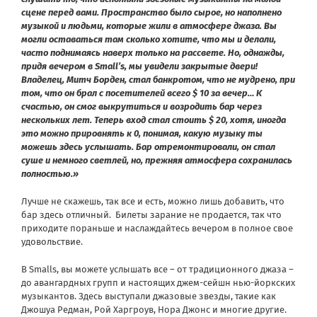
сцене перед вами. Пространство было сырое, но наполнено
музыкой и людьми, которые жили в атмосфере джаза. Вы
могли оставаться там сколько хотите, что мы и делали,
часто поднимаясь наверх только на рассвете. Но, однажды,
придя вечером в Small’s, мы увидели закрытые двери!
Владелец, Митч Борден, стал банкротом, что не мудрено, при
том, что он брал с посетителей всего $ 10 за вечер… К
счастью, он смог выкрутиться и возродить бар через
нескольких лет. Теперь вход стал стоить $ 20, хотя, иногда
это можно прировнять к 0, понимая, какую музыку ты
можешь здесь услышать. Бар отремонтировали, он стал
суше и немного светлей, но, прежняя атмосфера сохранилась
полностью.»
Лучше не скажешь, так все и есть, можно лишь добавить, что
бар здесь отличный. Билеты зарание не продается, так что
приходите пораньше и наслаждайтесь вечером в полное свое
удовольствие.
В Smalls, вы можете услышать все – от традиционного джаза –
до авангардных групп и настоящих джем-сейшн нью-йоркских
музыкантов. Здесь выступали джазовые звезды, такие как
Джошуа Редман, Рой Харгроув, Нора Джонс и многие другие.