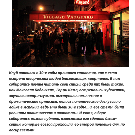
Клуб появился в 30-е годы прошлого столетия, как место
встречи творческих людей близлежащих кварталов. В нем
собирались поэты читать свои стихи, среди них были такие,
как Максвелл Боденхеим, Гарри Кемп, встречались художники,
звучала кантри-музыка, выступали комические и
драматические артисты, велись политические дискуссии о
войне в Испании, ведь это были 30-е годы… и, все стены, были
увешаны политическими плакатами. И хотя, в баре
собиралась разная публика, известным его сделали джем-
сейшн, которые всегда проходили, во второй половине дня, по
воскресенья
м.