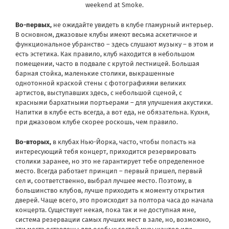
weekend at Smoke.
Во-первых,
не ожидайте увидеть в клубе гламурный интерьер.
В основном, джазовые клубы имеют весьма аскетичное и
функциональное убранство – здесь слушают музыку – в этом и
есть эстетика. Как правило, клуб находится в небольшом
помещении, часто в подвале с крутой лестницей. Большая
барная стойка, маленькие столики, выкрашенные
однотонной краской стены с фотографиями великих
артистов, выступавших здесь, с небольшой сценой, с
красными бархатными портьерами – для улучшения акустики.
Напитки в клубе есть всегда, а вот еда, не обязательна. Кухня,
при джазовом клубе скорее роскошь, чем правило.
Во-вторых,
в клубах Нью-Йорка, часто, чтобы попасть на
интересующий тебя концерт, приходится резервировать
столики заранее, но это не гарантирует тебе определенное
место. Всегда работает принцип – первый пришел, первый
сел и, соответственно, выбрал лучшее место. Поэтому, в
большинство клубов, лучше приходить к моменту открытия
дверей. Чаще всего, это происходит за полтора часа до начала
концерта. Существует некая, пока так и не доступная мне,
система резервации самых лучших мест в зале, но, возможно,