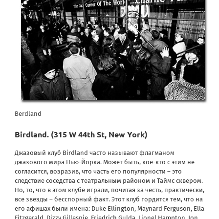
Berdland
Birdland
.
(315 W 44th St, New York)
Джазовый клуб Birdland часто называют флагманом
джазового мира Нью-Йорка. Может быть, кое-кто с этим не
согласится, возразив, что часть его популярности – это
следствие соседства с театральным районом и Таймс сквером.
Но, то, что в этом клубе играли, почитая за честь, практически,
все звезды – бесспорный факт. Этот клуб гордится тем, что на
его афишах были имена:
Duke Ellington
,
Maynard Ferguson
,
Ella
Fitzgerald
, Dizzy Gillespie,
Friedrich Gulda
,
Lionel Hampton
,
Jon