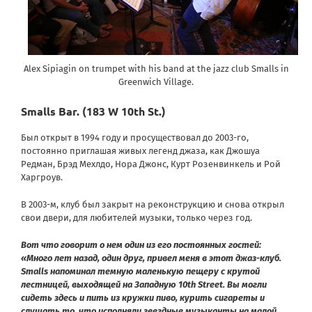
Alex Sipiagin on trumpet with his band at the jazz club Smalls in
Greenwich Village.
Smalls Bar
.
(183 W 10th St.)
Был открыт в 1994 году и просуществовал до 2003-го,
постоянно приглашая живых легенд джаза, как Джошуа
Редман, Брэд Мехлдо, Нора Джонс, Курт Розенвинкель и Рой
Харгроув.
В 2003-м, клуб был закрыт на реконструкцию и снова открыл
свои двери, для любителей музыки, только через год.
Вот что говорит о нем один из его постоянных гостей:
«Много лет назад, один друг, привел меня в этот джаз-клуб.
Smalls напоминал темную маленькую пещеру с крутой
лестницей, выходящей на Западную 10th Street. Вы могли
сидеть здесь и пить из кружки пиво, курить сигареты и
слушать то, что исполняли звездные музыканты на малой