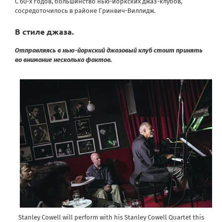
С 60-х годов, большинство нью-йоркских джаз-клубов,
сосредоточилось в районе Гринвич-Виллидж.
В стиле джаза.
Отправляясь в нью-йоркский джазовый клуб стоит принять
во внимание несколько фактов.
Stanley Cowell will perform with his Stanley Cowell Quartet this