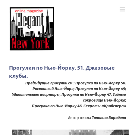
Skip
to
content
Прогулки по Нью-Йорку. 51. Джазовые
клубы.
Предыдущие прогулки см.:
Прогулка по Нью-Йорку 50.
Роскошный Нью-Йорк
;
Прогулка по Нью-Йорку 49;
Удивительные квартиры
;
Прогулка по Нью-Йорку 47
;
Тайные
сокровища Нью-Йорка
;
Прогулка по Нью-Йорку 46. Секреты «Крайслера»
Автор цикла
Татьяна Бородина