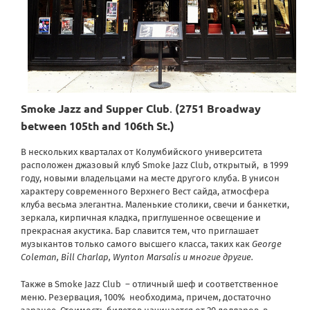
Smoke Jazz and Supper Club
.
(2751 Broadway
between 105th and 106th St.)
В нескольких кварталах от Колумбийского университета
расположен джазовый клуб Smoke Jazz Club, открытый, в 1999
году, новыми владельцами на месте другого клуба. В унисон
характеру современного Верхнего Вест сайда, атмосфера
клуба весьма элегантна. Маленькие столики, свечи и банкетки,
зеркала, кирпичная кладка, приглушенное освещение и
прекрасная акустика. Бар славится тем, что приглашает
музыкантов только самого высшего класса, таких как
George
Coleman
, Bill
Charlap
, Wynton
Marsalis
и многие другие.
Также в Smoke Jazz Club – отличный шеф и соответственное
меню. Резервация, 100% необходима, причем, достаточно