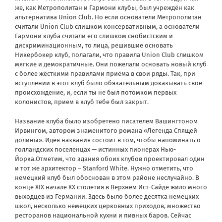
же, как Метрополитан и Гармони клубы, был учреждён как
альтернатива Union Club. Но если основатели Метрополитан
считали Union Club слишком консервативным, а основатели
Гармони клуба считали его слишком снобистским и
дискриминационным, то лица, решившие основать
Никербокер клуб, полагали, что правила Union Club слишком
мягкие и демократичные. Они пожелали основать новый клуб
с более жёсткими правилами приёма в свои ряды. Так, при
вступлении в этот клуб было обязательным доказывать свое
происхождение, и, если ты не был потомком первых
колонистов, прием в клуб тебе был закрыт.
Название клуба было изобретено писателем Вашингтоном
Ирвингом, автором знаменитого романа «Легенда Спящей
долины». Идея названия состоит в том, чтобы напоминать о
голландских поселенцах — истинных пионерах Нью-
Йорка.Отметим, что здания обоих клубов проектировал один
и тот же архитектор – Stanford White. Нужно отметить, что
немецкий клуб был обоснован в этом районе неслучайно. В
конце XIX начале XX столетия в Верхнем Ист-Cайде жило много
выходцев из Германии. Здесь было более десятка немецких
школ, несколько немецких церковных приходов, множество
ресторанов национальной кухни и пивных баров. Сейчас