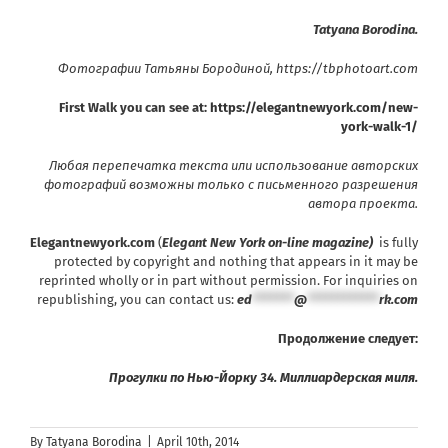
Tatyana Borodina.
Фотографии Татьяны Бородиной,
https://tbphotoart.com
First Walk you can see at:
https://elegantnewyork.com/new-
york-walk-1/
Любая перепечатка текста или использование авторских
фотографий возможны только с письменного разрешения
автора проекта
.
Elegantnewyork.com
(
Elegant New York on-line magazine)
is fully
protected by copyright and nothing that appears in it may be
reprinted wholly or in part without permission. For inquiries on
republishing, you can contact us:
ed
*******
@
************
rk.com
Продолжение следует:
Прогулки по Нью-Йорку 34. Миллиардерская миля.
By
Tatyana Borodina
|
April 10th, 2014