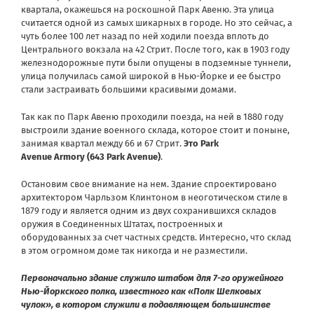
квартала, окажешься на роскошной Парк Авеню. Эта улица
считается одной из самых шикарных в городе. Но это сейчас, а
чуть более 100 лет назад по ней ходили поезда вплоть до
Центрального вокзала на 42 Стрит. После того, как в 1903 году
железнодорожные пути были опущены в подземные туннели,
улица получилась самой широкой в Нью-Йорке и ее быстро
стали застраивать большими красивыми домами.
Так как по Парк Авеню проходили поезда, на ней в 1880 году
выстроили здание военного склада, которое стоит и поныне,
занимая квартал между 66 и 67 Стрит.
Это Park
Avenue
Armory (643 Park Avenue)
.
Остановим свое внимание на нем. Здание спроектировано
архитектором Чарльзом Клинтоном в неоготическом стиле в
1879 году и является одним из двух сохранившихся складов
оружия в Соединенных Штатах, построенных и
оборудованных за счет частных средств. Интересно, что склад
в этом огромном доме так никогда и не разместили.
Первоначально здание служило штабом для 7-го оружейного
Нью-Йоркского полка, известного как «Полк Шелковых
чулок», в котором служили в подавляющем большинстве