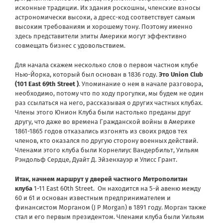
исконные традиции. Их здания роскошны, членские взносы
астрономически высоки, а дресс-код соответствует самым
высоким требованиям и хорошему тону. Поэтому именно
здесь представители элиты Америки могут эффективно
совмещать бизнес с удовольствием.
Для начала скажем несколько слов о первом частном клубе
Нью-Йорка, который был основан в 1836 году.
Это Union Club
(101 East 69th Street )
. Упоминание о нем в начале разговора,
необходимо, потому что по ходу прогулки, мы будем не один
раз ссылаться на него, рассказывая о других частных клубах.
Члены этого Юнион Клуба были настолько преданы друг
другу, что даже во времена Гражданской войны в Америке
1861-1865 годов отказались изгонять из своих рядов тех
членов, кто оказался по другую сторону военных действий.
Членами этого клуба были Корнелиус Вандербильт, Уильям
Рэндольф Сердце, Дуайт Д. Эйзенхауэр и Улисс Грант.
Итак, начнем маршрут у дверей частного Метрополитан
клуба
1-11 East 60th Street.
Он находится на 5-й авеню между
60 и 61 и основан известным предпринимателем и
финансистом Морганом (J P Morgan) в 1891 году. Морган также
стал и его первым президентом. Членами клуба были Уильям