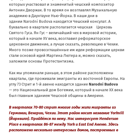
которых участвовал и знаменитый чешский композитор
Антонин Дворжак. В то время он возглавлял Музыкальную
академию в Даунтауне Нью-Йорка. В наши дни в
здании Narodni Budova находится Чешский консулат. А
буквально в квартале располагается чешская Церковь
Святого Гуса. Ян Гус – величайший чех в мировой истории,
который в начале XV века, возглавил реформаторское
церковное движение, а лучше сказать, революцию в Чехии.
Много позже провозглашённые им идеи реформации церкви
стали основой идей Мартина Лютера и, можно сказать,
заложили основы Протестантизма.
Как мы упоминали раньше, в этом районе расположены
кварталы, где проживали эмигранты из восточной Европы. На
углу 73 Стрит и 1-й авеню находится здание
Narodni
Budova
— это Национальный дом Богемии, который в начале XX века
был главным зданием Чешской общины в Америке.
В кварталах 70-80 стрит многие годы жили мигранты из
Германии, Венгрии, Чехии. Этот район носит название Yorkvill
(Йорквилл). Пройдёмся по нему. Нас интересует Henderson
Place в кварталах 86-87 между York и East End Авеню. Здесь
расположено несколько интересных домов, построенных в