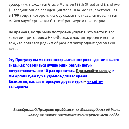
суевериям, находится Gracie Mansion (88th Street and E End Ave
) – традиционная резиденция мера Нью-Йорка, построенная
в 1799 году. В которой, к слову сказать, отказался поселиться
Майкл Блумберг, когда был избран мером Нью-Йорка.
Во времена, когда была построена усадьба, это место было
далёким пригородом Нью-Йорка, и дом интересен именно
тем, что является редким образцом загородных домов XVIII
века.
Эту Прогулку вы можете совершить в сопровождении нашего
гида. Как говориться лучше один раз увидеть и
почувствовать, чем 10 раз прочитать.
Присылайте заявку
, и
мы организуем тур в удобное для вас время.
Возможно, вас заинтересуют другие туры
–
читайте-
выбирайте
.
В следующей Прогулке пройдемся по Миллиардерской Миле,
которая также расположена в Верхнем Ист-Сайде.