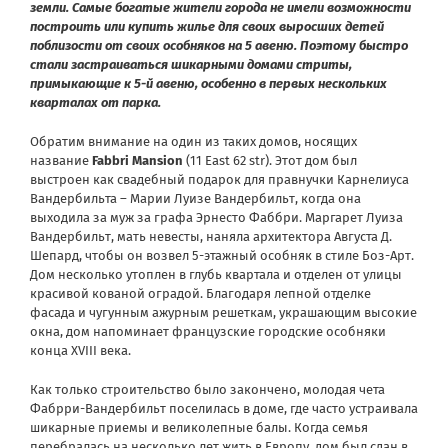
земли. Самые богатые жители города не имели возможности
построить или купить жилье для своих выросших детей
поблизости от своих особняков на 5 авеню. Поэтому быстро
стали застраиваться шикарными домами стриты,
примыкающие к 5-й авеню, особенно в первых нескольких
кварталах от парка.
Обратим внимание на один из таких домов, носящих
название
Fabbri Mansion
(11 East 62 str). Этот дом был
выстроен как свадебный подарок для правнучки Карнелиуса
Вандербильта – Марии Луизе Вандербильт, когда она
выходила за муж за графа Эрнесто Фаббри. Маргарет Луиза
Вандербильт, мать невесты, наняла архитектора Августа Д.
Шепард, чтобы он возвел 5-этажный особняк в стиле Боз-Арт.
Дом несколько утоплен в глубь квартала и отделен от улицы
красивой кованой оградой. Благодаря лепной отделке
фасада и чугунным ажурным решеткам, украшающим высокие
окна, дом напоминает французские городские особняки
конца XVIII века.
Как только строительство было закончено, молодая чета
Фабрри-Вандербильт поселилась в доме, где часто устраивала
шикарные приемы и великолепные балы. Когда семья
перебралась на несколько лет жить в Европу, дом был сдан в