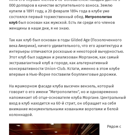
000 долларов в качестве вступительного взноса. Землю
купили в 1891 году, а 20 февраля 1894 года в клубе уже
состоялся первый торжественный обед.
Метрополитан
клуб
был основан как мужской. Есть ли среди его членов
женщины в наши дни, я не знаю.
Так как клуб был основан в годы Gilded Age (Позолоченного
века Америки), ничего удивительного, что его архитектура и
интерьеры отличаются роскошью и некоторой вычурностью.
Этот клуб был задуман и реализован Морганом, как самый
экстравагантный клуб в городе, как альтернативный
консервативности Union-Club. Кстати, именно в этом клубе
впервые в Нью-Йорке поставили боуллинговые дорожки.
На мраморном фасаде клуба высечен вензель, который
говорит о его имени “Метрополитен”, но и одновременно
напоминает об отце-основателе клуба Моргане. Центральный
вход в клуб находится на 60-й стрит, он обращает на себя
внимание монументальными коваными воротами и белой
колоннадой.
Рядом с