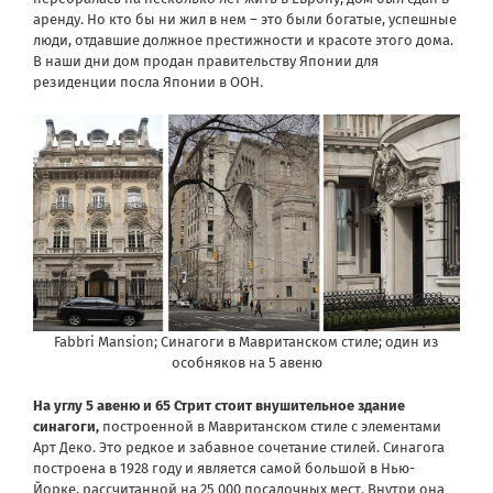
аренду. Но кто бы ни жил в нем – это были богатые, успешные
люди, отдавшие должное престижности и красоте этого дома.
В наши дни дом продан правительству Японии для
резиденции посла Японии в ООН.
Fabbri Mansion; Синагоги в Мавританском стиле; один из
особняков на 5 авеню
На углу 5 авеню и 65 Стрит стоит внушительное здание
синагоги,
построенной в Мавританском стиле с элементами
Арт Деко. Это редкое и забавное сочетание стилей. Синагога
построена в 1928 году и является самой большой в Нью-
Йорке, рассчитанной на 25 000 посадочных мест. Внутри она