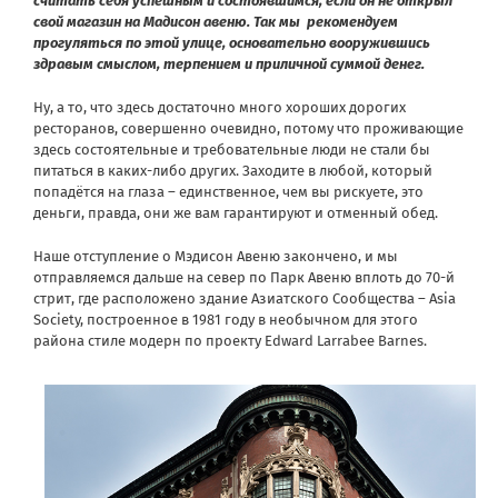
считать себя успешным и состоявшимся, если он не открыл
свой магазин на Мадисон авеню. Так мы рекомендуем
прогуляться по этой улице, основательно вооружившись
здравым смыслом, терпением и приличной суммой денег.
Ну, а то, что здесь достаточно много хороших дорогих
ресторанов, совершенно очевидно, потому что проживающие
здесь состоятельные и требовательные люди не стали бы
питаться в каких-либо других. Заходите в любой, который
попадётся на глаза – единственное, чем вы рискуете, это
деньги, правда, они же вам гарантируют и отменный обед.
Наше отступление о Мэдисон Авеню закончено, и мы
отправляемся дальше на север по Парк Авеню вплоть до 70-й
стрит, где расположено здание Азиатского Сообщества – Asia
Society, построенное в 1981 году в необычном для этого
района стиле модерн по проекту Edward Larrabee Barnes.