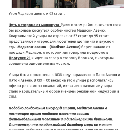
Угол Мэдисон авеню и 62 стрит.
Чуть в стороне от маршрута
Гуляя в этом районе, хочется хотя
бы вскользь коснуться особенностей Мадисон Авеню.
Кварталы этой улицы на отрезке от 57 стрит до 95 стрит
представляют интерес для любителей шоппинга и вкусной
еды.
Медисон-авеню
(Madison Avenue)
берет начало от
площади Медисон, о которой мы говорили подробно в
Прогулке 21
и идет на север в сторону Бронкса, с которым
соединена одноимённым мостом.
Улица была проложена в 1836 году параллельно Парк Авеню и
Пятой Авеню. В XIX – XX веках на этой улице располагались
офисы рекламных компаний, из-за чего название улицы
стало нарицательным обозначением рекламной индустрии в
США.
Подобно лондонским Оксфорд стрит, Медисон Авеню в
настоящее время наиболее известна своими
фешенебельными магазинами и дизайнерскими бутиками.
Считается, что ни один модный дизайнер мира не может