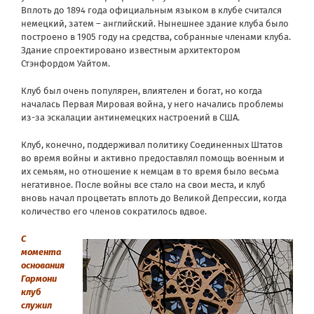
Вплоть до 1894 года официальным языком в клубе считался
немецкий, затем – английский. Нынешнее здание клуба было
построено в 1905 году на средства, собранные членами клуба.
Здание спроектировано известным архитектором
Стэнфордом Уайтом.
Клуб был очень популярен, влиятелен и богат, но когда
началась Первая Мировая война, у него начались проблемы
из-за эскалации антинемецких настроений в США.
Клуб, конечно, поддерживал политику Соединенных Штатов
во время войны и активно предоставлял помощь военным и
их семьям, но отношение к немцам в то время было весьма
негативное. После войны все стало на свои места, и клуб
вновь начал процветать вплоть до Великой Депрессии, когда
количество его членов сократилось вдвое.
С
момента
основания
Гармони
клуб
служил