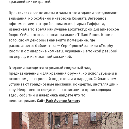
красивейших витражей.
Практически все комнаты и залы в этом здании заслуживают
внимания, но особенно интересна Комната Ветеранов,
оформлением которой занималась фирма Тиффани,
известная в то время как лучшее архитектурно-дизайнерское
бюро. Сейчас этот зал носит название Tiffani Room. Кроме
того, своим декором знаменито помещение, где
располагается библиотека — Серебряный зал или «Trophy
Room” и офицерские комнаты, украшенные тонкой резьбой
по дереву и изысканной мозаикой.
В здании находится огромный сводчатый зал,
предназначенный для хранения оружия, но используемый в
основном для строевой подготовки и парадов. Сейчас в нем
устраивают грандиозные выставки, концерты, инсталляции и
шоу. Непременно следите за расписанием происходящих
здесь событий и наверняка найдёте что-то
неповторимое.
Сайт
Park Avenue
Armory