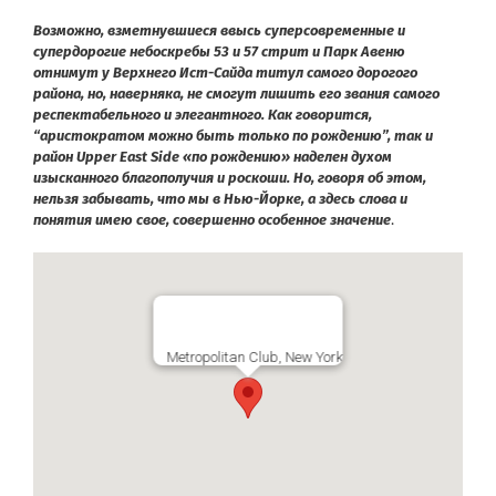
Возможно, взметнувшиеся ввысь суперсовременные и
супердорогие небоскребы 53 и 57 стрит и Парк Авеню
отнимут у Верхнего Ист-Сайда титул самого дорогого
района, но, наверняка, не смогут лишить его звания самого
респектабельного и элегантного. Как говорится,
“аристократом можно быть только по рождению”, так и
район Upper East Side «по рождению» наделен духом
изысканного благополучия и роскоши. Но, говоря об этом,
нельзя забывать, что мы в Нью-Йорке, а здесь слова и
понятия имею свое, совершенно особенное значение
.
Metropolitan Club, New York