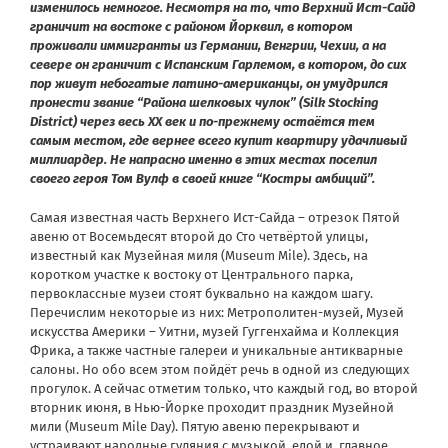
изменилось немногое. Несмотря на то, что Верхний Ист-Сайд
граничит на востоке с районом Йорквил, в котором
проживали иммигранты из Германии, Венгрии, Чехии, а на
севере он граничит с Испанским Гарлемом, в котором, до сих
пор живут небогатые латино-американцы, он умудрился
пронести звание “Района шелковых чулок” (Silk Stocking
District) через весь XX век и по-прежнему остаётся тем
самым местом, где вернее всего купит квартиру удачливый
миллиардер. Не напрасно именно в этих местах поселил
своего героя Том Вулф в своей книге “Костры амбиций”.
Самая известная часть Верхнего Ист-Сайда – отрезок Пятой
авеню от Восемьдесят второй до Сто четвёртой улицы,
известный как Музейная миля (Museum Mile). Здесь, на
коротком участке к востоку от Центрального парка,
первоклассные музеи стоят буквально на каждом шагу.
Перечислим некоторые из них: Метрополитен-музей, Музей
искусства Америки – Уитни, музей Гуггенхайма и Коллекция
Фрика, а также частные галереи и уникальные антикварные
салоны. Но обо всем этом пойдёт речь в одной из следующих
прогулок. А сейчас отметим только, что каждый год, во второй
вторник июня, в Нью-Йорке проходит праздник Музейной
мили (Museum Mile Day). Пятую авеню перекрывают и
устраивают народные гуляния с музыкой, едой и, главное,