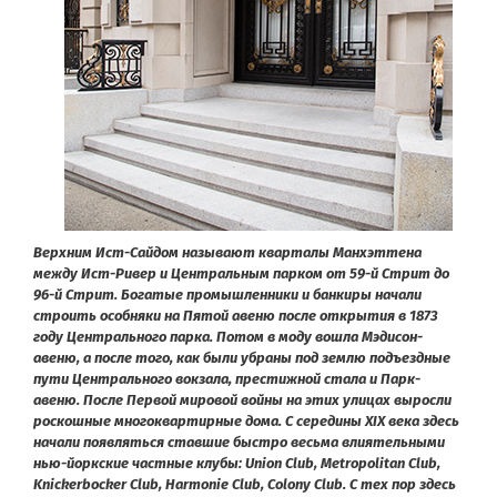
Верхним Ист-Сайдом называют кварталы Манхэттена
между Ист-Ривер и Центральным парком от 59-й Стрит до
96-й Стрит. Богатые промышленники и банкиры начали
строить особняки на Пятой авеню после открытия в 1873
году Центрального парка. Потом в моду вошла Мэдисон-
авеню, а после того, как были убраны под землю подъездные
пути Центрального вокзала, престижной стала и Парк-
авеню. После Первой мировой войны на этих улицах выросли
роскошные многоквартирные дома. С середины XIX века здесь
начали появляться ставшие быстро весьма влиятельными
нью-йоркские частные клубы: Union Club, Metropolitan Club,
Knickerbocker Club, Harmonie Сlub, Colony Club. С тех пор здесь