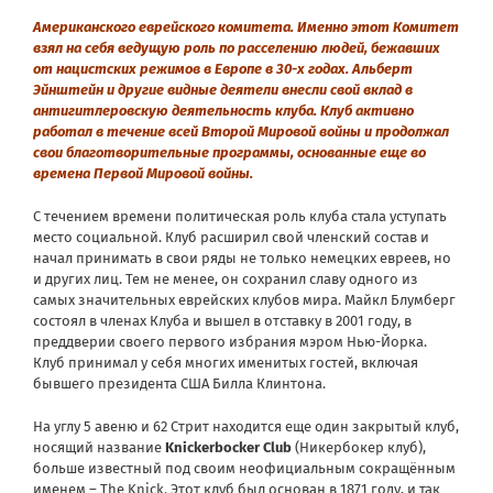
Американского еврейского комитета. Именно этот Комитет
взял на себя ведущую роль по расселению людей, бежавших
от нацистских режимов в Европе в 30-х годах. Альберт
Эйнштейн и другие видные деятели внесли свой вклад в
антигитлеровскую деятельность клуба. Клуб активно
работал в течение всей Второй Мировой войны и продолжал
свои благотворительные программы, основанные еще во
времена Первой Мировой войны.
С течением времени политическая роль клуба стала уступать
место социальной. Клуб расширил свой членский состав и
начал принимать в свои ряды не только немецких евреев, но
и других лиц. Тем не менее, он сохранил славу одного из
самых значительных еврейских клубов мира. Майкл Блумберг
состоял в членах Клуба и вышел в отставку в 2001 году, в
преддверии своего первого избрания мэром Нью-Йорка.
Клуб принимал у себя многих именитых гостей, включая
бывшего президента США Билла Клинтона.
На углу 5 авеню и 62 Cтрит находится еще один закрытый клуб,
носящий название
Knickerbocker Club
(Никербокер клуб),
больше известный под своим неофициальным сокращённым
именем – The Knick. Этот клуб был основан в 1871 году, и так