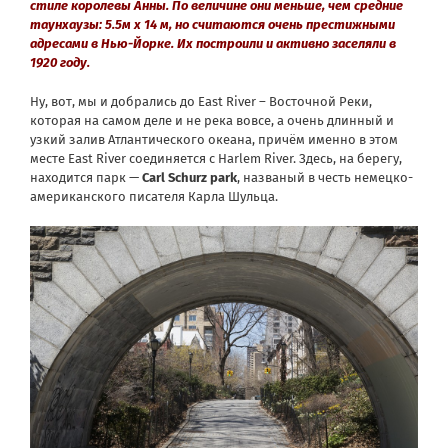
стиле королевы Анны. По величине они меньше, чем средние
таунхаузы: 5.5м х 14 м, но считаются очень престижными
адресами в Нью-Йорке. Их построили и активно заселяли в
1920 году.
Ну, вот, мы и добрались до East River – Восточной Реки,
которая на самом деле и не река вовсе, а очень длинный и
узкий залив Атлантического океана, причём именно в этом
месте East River соединяется с Harlem River. Здесь, на берегу,
находится парк —
Carl Schurz park
, названый в честь немецко-
американского писателя Карла Шульца.