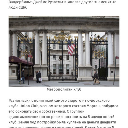
Вандербильт, Джеймс Рузвельт и многие другие знаменитые
люди США.
Метрополитан клуб
Разногласия с политикой самого старого нью-йоркского
клуба Union Club, членом которого состоял Морган, побудила
его основать свой собственный. С группой
единомышленников он решил построить на 5 авеню новый
клуб. Земля под постройку была куплена на деньги двадцати
пяти его первых членов и со-основателей. Каждый дал по 5