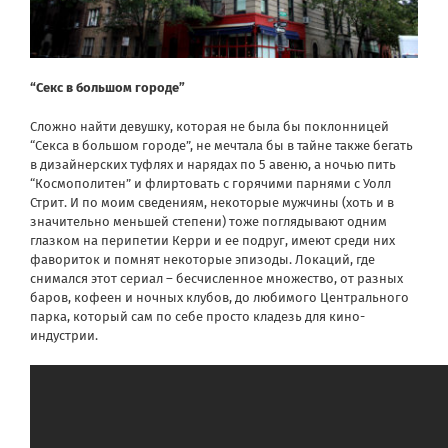
“Секс в большом городе”
Сложно найти девушку, которая не была бы поклонницей
“Секса в большом городе”, не мечтала бы в тайне также бегать
в дизайнерских туфлях и нарядах по 5 авеню, а ночью пить
“Космополитен” и флиртовать с горячими парнями с Уолл
Стрит. И по моим сведениям, некоторые мужчины (хоть и в
значительно меньшей степени) тоже поглядывают одним
глазком на перипетии Керри и ее подруг, имеют среди них
фавориток и помнят некоторые эпизоды. Локаций, где
снимался этот сериал – бесчисленное множество, от разных
баров, кофеен и ночных клубов, до любимого Центрального
парка, который сам по себе просто кладезь для кино-
индустрии.