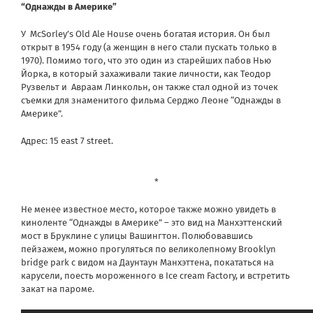
“Однажды в Америке”
У McSorley’s Old Ale House очень богатая история. Он был
открыт в 1954 году (а женщин в него стали пускать только в
1970). Помимо того, что это один из старейших пабов Нью
Йорка, в который захаживали такие личности, как Теодор
Рузвельт и Авраам Линкольн, он также стал одной из точек
съемки для знаменитого фильма Серджо Леоне “Однажды в
Америке”.
Адрес: 15 east 7 street.
*
Не менее известное место, которое также можно увидеть в
киноленте “Однажды в Америке” – это вид на Манхэттенский
мост в Бруклине с улицы Вашингтон. Полюбовавшись
пейзажем, можно прогуляться по великолепному Brooklyn
bridge park с видом на Даунтаун Манхэттена, покататься на
карусели, поесть мороженного в Ice cream Factory, и встретить
закат на пароме.