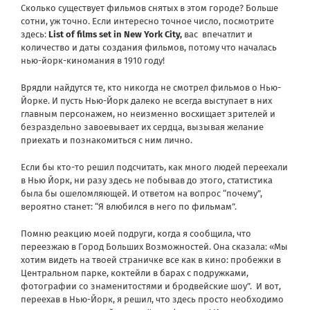
Сколько существует фильмов снятых в этом городе? Больше
сотни, уж точно. Если интересно точное число, посмотрите
здесь:
List of films set in New York City
,
вас впечатлит и
количество и даты создания фильмов, потому что началась
нью-йорк-киномания в 1910 году!
Врядли найдутся те, кто никогда не смотрел фильмов о Нью-
Йорке. И пусть Нью-Йорк далеко не всегда выступает в них
главным персонажем, но неизменно восхищает зрителей и
безраздельно завоевывает их сердца, вызывая желание
приехать и познакомиться с ним лично.
Если бы кто-то решил подсчитать, как много людей переехали
в Нью Йорк, ни разу здесь не побывав до этого, статистика
была бы ошеломляющей. И ответом на вопрос “почему”,
вероятно станет: “Я влюбился в него по фильмам”.
Помню реакцию моей подруги, когда я сообщила, что
переезжаю в Город Больших Возможностей. Она сказала: «Мы
хотим видеть на твоей страничке все как в кино: пробежки в
Центральном парке, коктейли в барах с подружками,
фотографии со знаменитостями и бродвейские шоу”. И вот,
переехав в Нью-Йорк, я решил, что здесь просто необходимо