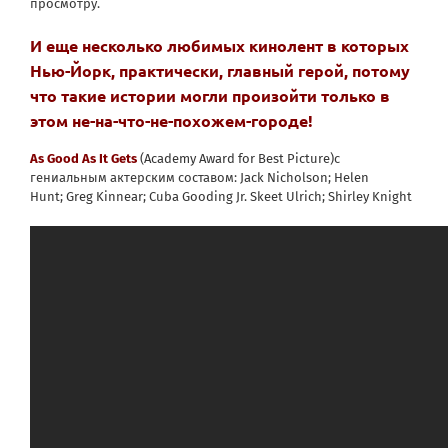
просмотру.
И еще несколько любимых кинолент в которых
Нью-Йорк, практически, главный герой, потому
что такие истории могли произойти только в
этом не-на-что-не-похожем-городе!
As Good As It Gets
(
Academy Award for Best Picture
)с
гениальным актерским составом:
Jack Nicholson
;
Helen
Hunt
;
Greg Kinnear
;
Cuba Gooding Jr.
Skeet Ulrich
;
Shirley Knight