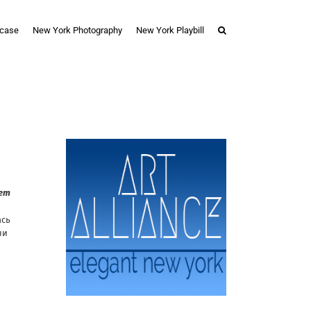
case
New York Photography
New York Playbill
ет
ась
ни