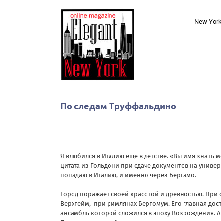
Skip
to
New Yor
content
По следам Труффальдино
Я влюбился в Италию еще в детстве. «Вы имя знать 
цитата из Гольдони при сдаче документов на универс
попадаю в Италию, и именно через Бергамо.
Город поражает своей красотой и древностью. При о
Верхгейм,
при римлянах Бергомум. Его главная дос
ансамбль которой сложился в эпоху Возрождения. 