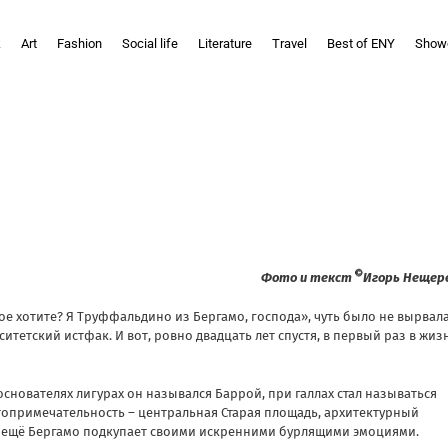
k
Art
Fashion
Social life
Literature
Travel
Best of ENY
Show
Фото и текст
Игорь Нещер
мое хотите? Я Труффальдино из Бергамо, господа», чуть было не вырвал
итетский истфак. И вот, ровно двадцать лет спустя, в первый раз в жиз
снователях лигурах он назывался Баррой, при галлах стал называться
топримечательность – центральная Старая площадь, архитектурный
А ещё Бергамо подкупает своими искренними бурлящими эмоциями.