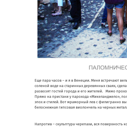
Еще пара часов – и я в Венеции. Меня встречают в
соленой воде на старинных деревянных сваях, сдел
развозят гостей города и его жителей. Мимо прохо
Прямо на пристани у парохода «Микеланджело», пол
эпох и стилей. Вот мраморный лев с филигранно вы
белоснежная гипсовая виолончель на черных металл
Напротив – скульптура черепахи, вся поверхность