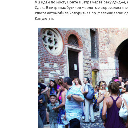
мы идем по мосту Понте Пьетра через реку Адидже
Сулле. В витринах бутиков – золотые сюрреалистиче
класса автомобиле колоритная по-феллиниевски од
Капулетти.