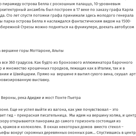
ю пирамиду острова Белла с роскошным палаццо, 10-уровневым
рхитектурный ансамбль был построен в 17 веке по заказу графа Карла
дда. Сто лет спустя потомки графа принимали здесь молодого генерала
ы парка острова Белла я наслаждался фантастическим видом на 1500-
набережной Стрезы можно подняться на фуникулере, доехать автобусом
а вершине горы Моттароне, Альпы
а все 360 градусов. Как будто из бронзового иллюминатора барочного
ёр и множество крошечных городков, лежащих как в Италии, так и в
мании и Швейцарии. Прямо на
вершине я выпил сухого вина, скушал
арт
провизированную выставку.
 Вероны, река Адидже и мост Понте Пьетра
оне. Еще не успел выйти из вагона, как уже почувствовал – это
ет гид – прекрасная писательница.
Мы идем на вершину холма, и цент
взору открываются панорама до самого горизонта состоящая из
, храмов и колоколен.
В окнах некоторых домов
вместо стекол –
ьефы вокруг скромных деревянных оконных рам… Спустившись в центр