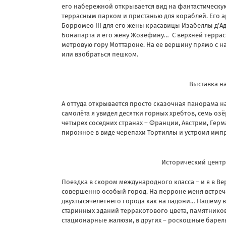
его набережной открывается вид на фантастическу
террасным парком и пристанью для кораблей. Его а
Борромео III для его жены красавицы Изабеллы д’А
Бонапарта и его жену Жозефину…
С верхней террас
метровую гору Моттароне. На ее вершину прямо с 
или взобраться пешком.
Выставка н
А оттуда открывается просто сказочная панорама н
самолёта я увидел десятки горных хребтов, семь оз
четырех соседних странах – Франции, Австрии, Гер
пирожное в виде черепахи Тортиллы и устроил им
Исторический центр
Поездка в скором международного класса – и я в Вер
совершенно особый город. На перроне меня встреча
двухтысячелетнего города как на ладони… Нашему 
старинных зданий терракотового цвета, памятников
стационарные жалюзи, в других – роскошные барел