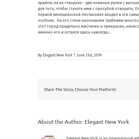
храмов, на их створках – две кованые ручки с выск
для того, чтобы стучать ими с просьбой отворить. 
первой венецианской постановке входил в эти сам
особняк.
На его стене неоновыми трубками многозн
этот город предельно мистичен и прекрасен, ничег
именно его и остался здесь навсегда…
By
Elegant New York
|
June 21st, 2019
Share This Story, Choose Your Platform!
About the Author:
Elegant New York
Elegant New York is an international ed