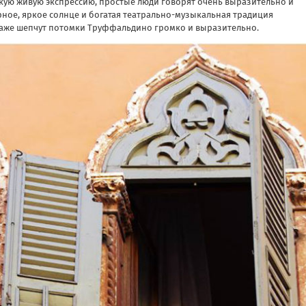
ркую живую экспрессию, простые люди говорят очень выразительно и
ерное, яркое солнце и богатая театрально-музыкальная традиция
 даже шепчут потомки Труффальдино громко и выразительно.