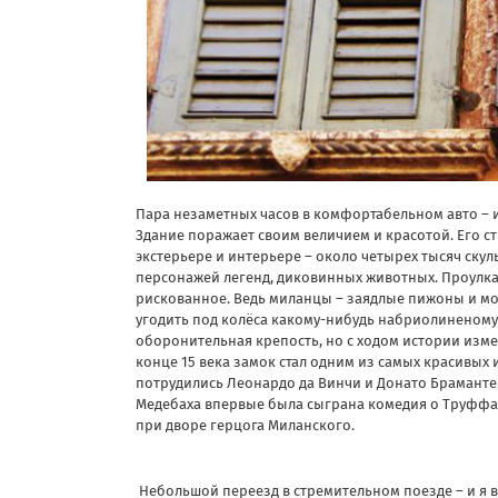
Пара незаметных часов в комфортабельном авто – и 
Здание поражает своим величием и красотой. Его ст
экстерьере и интерьере – около четырех тысяч ску
персонажей легенд, диковинных животных. Проулка 
рискованное. Ведь миланцы – заядлые пижоны и мо
угодить под колёса какому-нибудь набриолиненому 
оборонительная крепость, но с ходом истории изм
конце 15 века замок стал одним из самых красивых 
потрудились Леонардо да Винчи и Донато Браманте.
Медебаха впервые была сыграна комедия о Труффа
при дворе герцога Миланского.
Небольшой переезд в стремительном поезде – и я в