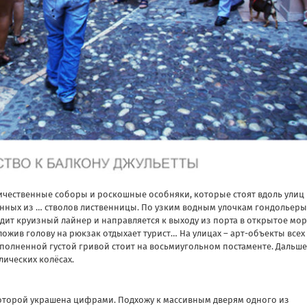
еличественные соборы и роскошные особняки, которые стоят вдоль улиц 
анных из … стволов лиственницы. По узким водным улочкам гондольеры
дит круизный лайнер и направляется к выходу из порта в открытое мор
ожив голову на рюкзак отдыхает турист… На улицах – арт-объекты всех
полненной густой гривой стоит на восьмиугольном постаменте. Дальше
ических колёсах.
 которой украшена цифрами. Подхожу к массивным дверям одного из