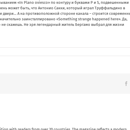
азыванием «In Plano oviesco» по контуру и буквами P и S, подвешенными
Очень может быть, что Антонио Сакки, который играл Труффальдино в
ые двери… А на противоположной стороне канала – строится современ
ачительно заинсталлировано «Something strange happened here». Да,
о не скажешь. Не зря легендарный житель Бергамо выбрал для жизни
ition with readers from over 20 countries. The magazine reflects a modern