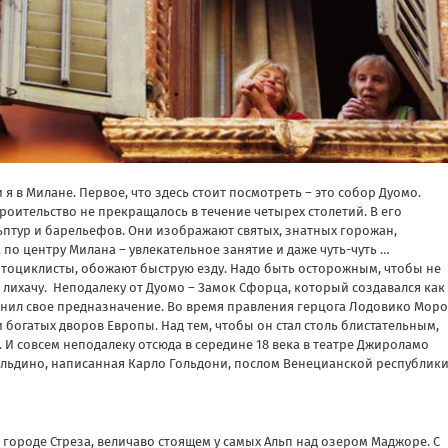
я в Милане. Первое, что здесь стоит посмотреть – это собор Дуомо.
роительство не прекращалось в течение четырех столетий. В его
льптур и барельефов. Они изображают святых, знатных горожан,
по центру Милана – увлекательное занятие и даже чуть-чуть …
тоциклисты, обожают быструю езду. Надо быть осторожным, чтобы не
лихачу.
Неподалеку от Дуомо – Замок Сфорца, который создавался как
енил свое предназначение. Во время правления герцога Лодовико Моро
и богатых дворов Европы. Над тем, чтобы он стал столь блистательным,
 И совсем неподалеку отсюда в середине 18 века в театре Джироламо
льдино, написанная Карло Гольдони, послом Венецианской республик
 городе Стреза, величаво стоящем у самых Альп над озером Маджоре. С