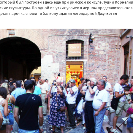
, который был построен здесь еще при римском консуле Луции Корнели
ские скульптуры. По одной из узких улочек в черном представительског
етая парочка спешит в балкону здания легендарной Джульетты