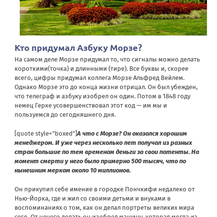
Кто придумал Азбуку Морзе?
На самом деле Морзе придумал то, что сигналы можно делать
короткими(точка) и длинными (тире). Все буквы и, скорее
всего, цифры придумал коллега Морзе Альфред Вейлем.
Однако Морзе это до конца жизни отрицал. Он был убежден,
что телеграф и азбуку изобрел он один. Потом в 1848 году
немец Герке усовершенствовал этот код — им мы и
пользуемся до сегодняшнего дня.
[quote style=”boxed”]
А что с Морзе? Он оказался хорошим
менеджером. И уже через несколько лет получал из разных
стран большие по тем временам деньги за свои патенты. На
момент смерти у него было примерно 500 тысяч, что по
нынешним меркам около 10 миллионов.
Он прикупил себе имение в городке Пончкифи недалеко от
Нью-Йорка, где и жил со своими детьми и внуками в
воспоминаниях о том, как он делал портреты великих мира
сего. От нечего делать он изобрел машину, которая могла из