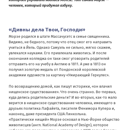
человек, который придумал азбуку.
«Дивны дела Твои, Господи
»
Морзе родился в штате Массачусетс в семье священника.
Видимо, не бедного, потому что отец смог его направить
учиться в Йель. Однако Самуэль не сильно, мягко скажем,
увлекался науками. Его привлекала живопись. И после
окончания колледжа он таки смог уговорить родителей
отправить его на учебу в Англию в 1811. А уже в 1813 он
получил золотую медаль от Лондонской королевской
академии художеств за картину «Умирающий Геркулес».
По возвращению домой, как пишут историки, «он влачил
нищенское существование». Что очень странно. Во-первых,
куда делись родительские деньги? И во-вторых, как-то мало
верится в нищенское существование человека, имеющего в
друзьях политика Лафайета, писателя Фенимора Купера и,
наконец, даже президента США Линкольна.
«Практически нищий» Морзе основал в Нью-Йорке общество
живописцев (англ. National Academy of Design), которое