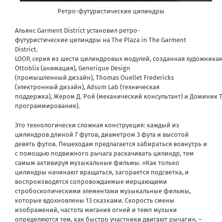
Ретро-футуристические цилиндры
Альянс Garment District установил ретро-
футуристические цилиндры на The Plaza in The Garment
District.
LOOP, серия из шести цилиндровых модулей, созданная художник
Ottoblix (анимация), Generique Design
(промышленный дизайн), Thomas Ouellet Fredericks
(электронный дизайн), Adsum Lab (техническая
поддержка), Жером Д. Рой (механический консультант) и Доминик 
программирование).
Это технологически сложная конструкция: каждый из
цилиндров длиной 7 футов, диаметром 3 фута и высотой
девять футов. Пешеходам предлагается забираться вовнутрь и
с помощью подвижного рычага раскачивать цилиндр, тем
самым активируя музыкальные фильмы. «Как только
цилиндры начинают вращаться, загорается подсветка, и
воспроизводятся сопровождаемые мерцающими
стробоскопическими элементами музыкальные фильмы,
которые вдохновлены 13 сказками. Скорость смены
изображений, частота мигания огней и темп музыки
определяются тем, как быстро участники двигают рычаги», –