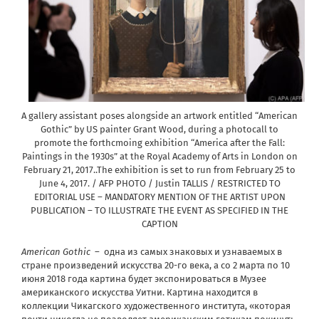
A gallery assistant poses alongside an artwork entitled “American
Gothic” by US painter Grant Wood, during a photocall to
promote the forthcmoing exhibition “America after the Fall:
Paintings in the 1930s” at the Royal Academy of Arts in London on
February 21, 2017..The exhibition is set to run from February 25 to
June 4, 2017. / AFP PHOTO / Justin TALLIS / RESTRICTED TO
EDITORIAL USE – MANDATORY MENTION OF THE ARTIST UPON
PUBLICATION – TO ILLUSTRATE THE EVENT AS SPECIFIED IN THE
CAPTION
American Gothic
– одна из самых знаковых и узнаваемых в
стране произведений искусства 20-го века, а со 2 марта по 10
июня 2018 года картина будет экспонироваться в Музее
американского искусства Уитни. Картина находится в
коллекции Чикагского художественного института, «которая