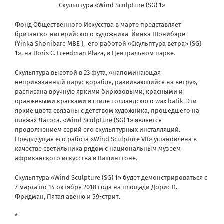
Скульптура «Wind Sculpture (SG) 1»
Фонд Общественного Искусства в марте представляет
британско-нигерийского художника
Йинка Шонибаре
(Yinka Shonibare MBE ), его работой «Скульптура ветра» (SG)
1», на Doris C. Freedman Plaza, в Центральном парке.
Скульптура высотой в 23 фута, «напоминающая
непривязанный парус корабля, развивающийся на ветру»,
расписана вручную яркими бирюзовыми, красными и
оранжевыми красками в стиле голландского wax batik. Эти
яркие цвета связаны с детством художника, прошедшего на
пляжах Лагоса. «Wind Sculpture (SG) 1» является
продолжением серий его скульптурных инсталляций.
Предыдущая его работа «Wind Sculpture VII» установлена в
качестве светильника рядом с национальным музеем
африканского искусства в Вашингтоне.
Скульптура «Wind Sculpture (SG) 1» будет демонстрироваться с
7 марта по 14 октября 2018 года на площади Дорис К.
Фридман, Пятая авеню и 59-стрит.
*