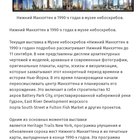
Нижний Манхэттен в 1990-х годах в музее небоскребов.
Нижний Манхэттен в 1990-х годах в музее небоскребов.
Текущая выставка в Музее небоскребов «Нижний Манхэттен в
1990-х годах» подробно рассматривает Нижний Манхэттен до
11 сентября. В нем представлены дисплеи архитектурных
чертежей и моделей, архивные и современные фотографии,
оригинальные плакаты, карты, эскизы и визуализации,
которые захватывают этот конкретный период времени в
истории Нью-Йорка. В это время планировщики начали
переосмысливать центр Манхэттена и планировать его
возрождение. Это включает в себя строительство 92
акров Battery Park City, отреставрированной набережной реки
Гудзон, East River Development морского
порта South Street и Fulton Fish Market и других проектов.
Одним из основных моментов выставки
является Heritage Trails New York, программа улучшения и
обновления сорока мест Нижнего Манхеттена и их печатные
карты, выпущенные в конце 1990-х годов. Эта программа