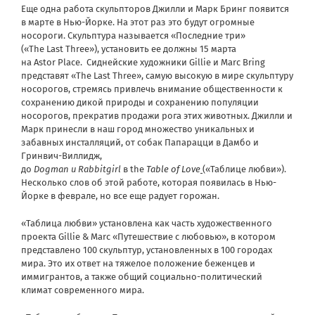
Еще одна работа скульпторов Джилли и Марк Бринг появится
в марте в Нью-Йорке. На этот раз это будут огромные
носороги. Скульптура называется «Последние три»
(«The Last Three»), установить ее должны 15 марта
на Astor Place. Сиднейские художники Gillie и Marc Bring
представят «The Last Three», самую высокую в мире скульптуру
носорогов, стремясь привлечь внимание общественности к
сохранению дикой природы и сохранению популяции
носорогов, прекратив продажи рога этих животных. Джилли и
Марк принесли в наш город множество уникальных и
забавных инсталляций, от собак Папарацци в Дамбо и
Гринвич-Виллидж,
до
Dogman
и
Rabbitgirl
в the
Table of Love
(«Таблице любви»).
Несколько слов об этой работе, которая появилась в Нью-
Йорке в феврале, но все еще радует горожан.
«Таблица любви» установлена ​​как часть художественного
проекта Gillie & Marc «Путешествие с любовью», в котором
представлено 100 скульптур, установленных в 100 городах
мира. Это их ответ на тяжелое положение беженцев и
иммигрантов, а также общий социально-политический
климат современного мира.