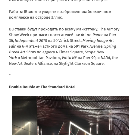
Работы JR можно увидеть в заброшенном больничном
комплексе на острове Эллис.
Выставки будут проходить по всему Манхэттену, The Armory
Show Week пригласит посетителей на:
Art on Paper
на Pier
36,
Independent 2018
на 50 Varick Street,
Moving Image Art
Fair
на 6-м этаже частного дома на
591 Park Avenue
,
Spring
Break Art Show
по адресу 4 Times Square,
Scope New
York
в Metropolitan Pavilion,
Volta NY
на Pier 90, и
NADA
, the
New Art Dealers Alliance, на Skylight Clarkson Square.
*
Double Double at The Standard Hotel