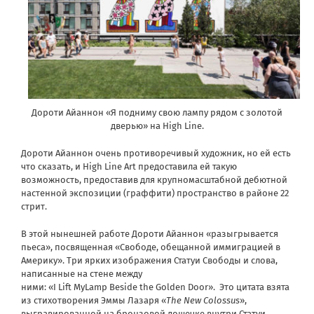
Дороти Айаннон «Я подниму свою лампу рядом с золотой
дверью» на High Line.
Дороти Айаннон очень противоречивый художник, но ей есть
что сказать, и High Line Art предоставила ей такую
возможность, предоставив для крупномасштабной дебютной
настенной экспозиции (граффити) пространство в районе 22
стрит.
В этой нынешней работе Дороти Айаннон «разыгрывается
пьеса», посвященная «Свободе, обещанной иммиграцией в
Америку». Три ярких изображения Статуи Свободы и слова,
написанные на стене между
ними: «I Lift MyLamp Beside the Golden Door». Это цитата взята
из стихотворения Эммы Лазаря «
The New Colossus
»,
выгравированной на бронзовой дощечке внутри Статуи