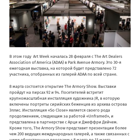
В этом году Art Week началась 28 февраля с The Art Dealers
Association of America (ADAA) в
Park Avenue Armory
. Это 30-я
ежегодная выставка, на которой будет представлено 72
участника, отобранных из галерей ADAA по всей стране.
8 марта состоится открытие The Armory Show. Выставки
пройдут на пирсах 92 и 94. Посетителей встретит
крупномасштабная инсталляция художника JR, в которую
включены портреты сирийских беженцев из архива острова
Эллис. Инсталляция «So Close» является своего рода
продолжением, следующим за работой «Unframed», и
представлена ​​в партнерстве с Арци и Джеффри Дейчем.
Кроме того, The Armory Show представит презентации более
чем 200 ведущих международных галерей, а также связанных с
ними общественных программ с 8 марта по 11 марта.