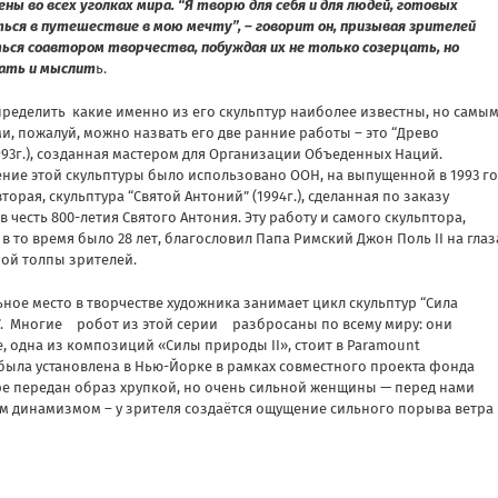
ны во всех уголках мира. “Я творю для себя и для людей, готовых
ься в путешествие в мою мечту”, – говорит он, призывая зрителей
ься соавтором творчества, побуждая их не только созерцать, но
ать и мыслит
ь.
пределить какие именно из его скульптур наиболее известны, но самы
, пожалуй, можно назвать его две ранние работы – это “Древо
93г.), созданная мастером для Организации Объеденных Наций.
ние этой скульптуры было использовано ООН, на выпущенной в 1993 го
вторая, скульптура “Святой Антоний” (1994г.), сделанная по заказу
в честь 800-летия Святого Антония. Эту работу и самого скульптора,
в то время было 28 лет, благословил Папа Римский Джон Поль II на глаз
ной толпы зрителей.
ное место в творчестве художника занимает цикл скульптур “Сила
. Многие робот из этой серии разбросаны по всему миру: они
е, одна из композиций «Силы природы II», стоит в Paramount
 была установлена в Нью-Йорке в рамках совместного проекта фонда
туре передан образ хрупкой, но очень сильной женщины — перед нами
м динамизмом – у зрителя создаётся ощущение сильного порыва ветра