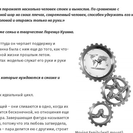
 поражает насколько человек стоек и вынослив. По сравнению с
й шар на своих плечах, современный человек, способен удержать его 
оловой и опираясь только на руки.»
ме семьи в творчестве Лоренцо Куинна.
оттуда он черпает поддержку и
нна была с ним еще до того, как что-
стной жизни прошлым летом.
ах моделью служат его руки и руки
, которые нуждаются в смазке и
к идеальный цикл.
щей – они сливаются в одно, когда их
вится бесконечной, но отношения еще
пара. Завершающая фигура называется
 потому что эта любовь затвердела,
 – пара делится ею с другими, строит
Moving Family (wall mount).