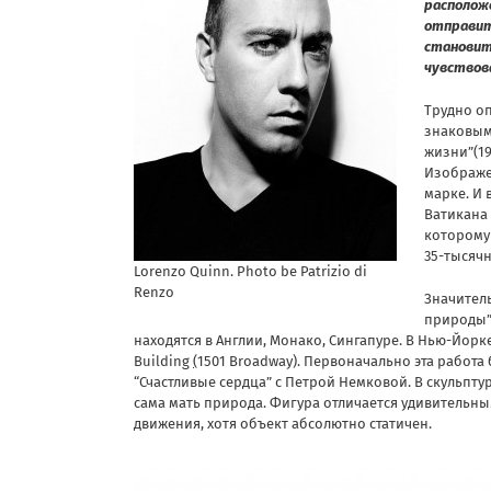
расположе
отправит
становит
чувствов
Трудно о
знаковыми
жизни”(19
Изображе
марке. И 
Ватикана 
которому 
35-тысяч
Lorenzo Quinn. Photo be Patrizio di
Renzo
Значитель
природы”
находятся в Англии, Монако, Сингапуре. В Нью-Йорк
Building
(
1501 Broadway). Первоначально эта работа
“Счастливые сердца” с Петрой Немковой. В скульп
сама мать природа. Фигура отличается удивительны
движения, хотя объект абсолютно статичен.