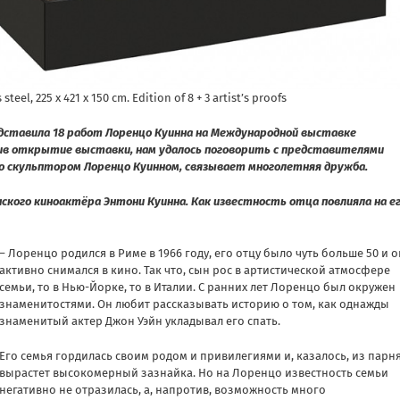
teel, 225 x 421 x 150 cm. Edition of 8 + 3 artist’s proofs
едставила 18 работ Лоренцо Куинна на Международной выставке
ив открытие выставки, нам удалось поговорить с представителями
со скульптором Лоренцо Куинном, связывает многолетняя дружба.
ского киноактёра Энтони Куинна. Как известность отца повлияла на е
– Лоренцо родился в Риме в 1966 году, его отцу было чуть больше 50 и о
активно снимался в кино. Так что, сын рос в артистической атмосфере
семьи, то в Нью-Йорке, то в Италии. С ранних лет Лоренцо был окружен
знаменитостями. Он любит рассказывать историю о том, как однажды
знаменитый актер Джон Уэйн укладывал его спать.
Его семья гордилась своим родом и привилегиями и, казалось, из парн
вырастет высокомерный зазнайка. Но на Лоренцо известность семьи
негативно не отразилась, а, напротив, возможность много