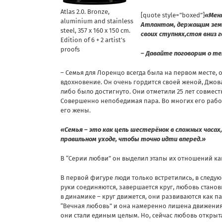
Atlas 2.0. Bronze,
[quote style=”boxed”]
«Меня
aluminium and stainless
Атлантом, держащим земно
steel, 357 x 160 x 150 cm.
своих ступнях,стоя вниз г
Edition of 6 + 2 artist’s
proofs
– Давайте поговорим о те
– Семья для Лоренцо всегда была на первом месте, 
вдохновение. Он очень гордится своей женой, Джова
либо было достигнуто. Они отметили 25 лет совме
Совершенно непобедимая пара. Во многих его работ
его жены.
«Семья – это как цепь шестерёнок в сложных часах
правильном уходе, чтобы точно идти вперед.»
В “Серии любви” он выделил этапы их отношений ка
В первой фигуре люди только встретились, в следую
руки соединяются, завершается круг, любовь стано
в динамике – круг движется, они развиваются как 
“Вечная любовь” и она намеренно лишена движения,
они стали единым целым. Но, сейчас любовь открыта