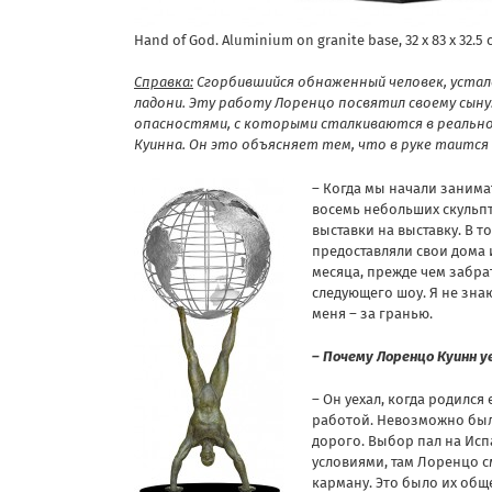
Hand of God. Aluminium on granite base, 32 x 83 x 32.5 c
Справка:
Сгорбившийся обнаженный человек, устал
ладони. Эту работу Лоренцо посвятил своему сыну
опасностями, с которыми сталкиваются в реально
Куинна. Он это объясняет тем, что в руке таится
– Когда мы начали занима
восемь небольших скульпт
выставки на выставку. В 
предоставляли свои дома 
месяца, прежде чем забра
следующего шоу. Я не зна
меня – за гранью.
– Почему Лоренцо Куинн у
– Он уехал, когда родился
работой. Невозможно был
дорого. Выбор пал на Ис
условиями, там Лоренцо с
карману. Это было их общ