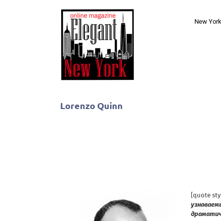
Skip
to
New Yor
content
Lorenzo Quinn
[quote st
узнаваем
драматич