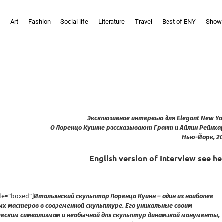
k
Art
Fashion
Social life
Literature
Travel
Best of ENY
Show
Эксклюзивное интервью для Elegant New Yo
О Лоренцо Куинне рассказывают Грант и Айлин Рейнха
Нью-Йорк, 2
English version of Interview see he
yle=”boxed”]
Итальянский скульптор Лоренцо Куинн – один из наиболее
ых мастеров в современной скульптуре. Его уникальные своим
еским символизмом и необычной для скульптур динамикой монументы,