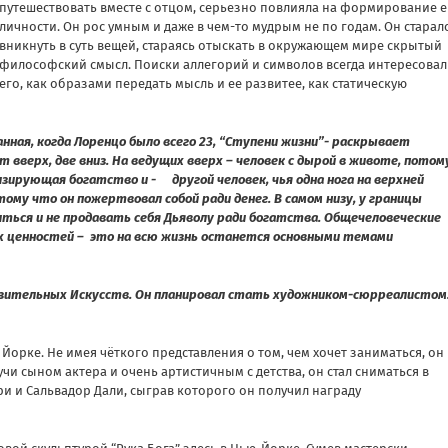
путешествовать вместе с отцом, серьезно повлияла на формирование е
личности. Он рос умным и даже в чем-то мудрым не по годам. Он старал
вникнуть в суть вещей, стараясь отыскать в окружающем мире скрытый
философский смысл. Поиски аллегорий и символов всегда интересова
его, как образами передать мысль и ее развитее, как статическую
анная, когда Лоренцо было всего 23, “Ступени жизни”- раскрывает
т вверх, две вниз. На ведущих вверх – человек с дырой в животе, потом
лизирующая богатство и - другой человек, чья одна нога на верхней
потому что он пожертвовал собой ради денег. В самом низу, у границы
ься и не продавать себя Дьяволу ради богатства. Общечеловеческие
ых ценностей – это на всю жизнь останется основными темами
азительных Искусств. Он планировал стать художником-сюрреалистом
 Йорке. Не имея чёткого представления о том, чем хочет заниматься, он
дучи сыном актера и очень артистичным с детства, он стал сниматься в
ри и Сальвадор Дали, сыграв которого он получил награду