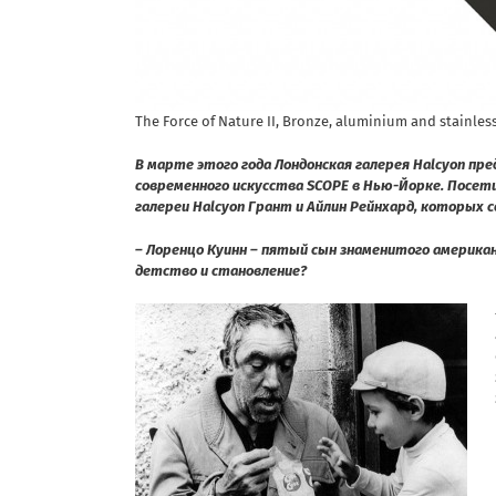
The Force of Nature II, Bronze, aluminium and stainless s
В марте этого года Лондонская галерея Halcyon пр
современного искусства SCOPE в Нью-Йорке. Посет
галереи Halcyon Грант и Айлин Рейнхард, которых 
– Лоренцо Куинн – пятый сын знаменитого американ
детство и становление?