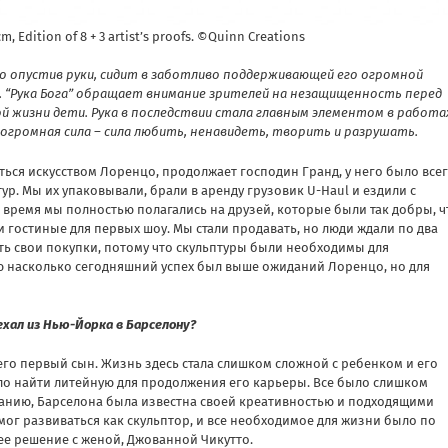
m, Edition of 8 + 3 artist’s proofs. ©Quinn Creations
о опустив руки, сидит в заботливо поддерживающей его огромной
. “Рука Бога” обращает внимание зрителей на незащищенность перед
й жизни дети. Рука в последствии стала главным элементом в работа
 огромная сила – сила любить, ненавидеть, творить и разрушать.
ться искусством Лоренцо, продолжает господин Гранд, у него было все
ур. Мы их упаковывали, брали в аренду грузовик U-Haul и ездили с
то время мы полностью полагались на друзей, которые были так добры, ч
и гостиные для первых шоу. Мы стали продавать, но люди ждали по два
ть свои покупки, потому что скульптуры были необходимы для
ю насколько сегодняшний успех был выше ожиданий Лоренцо, но для
ехал из Нью-Йорка в Барселону?
 его первый сын. Жизнь здесь стала слишком сложной с ребенком и его
о найти литейную для продолжения его карьеры. Все было слишком
панию, Барселона была известна своей креативностью и подходящими
мог развиваться как скульптор, и все необходимое для жизни было по
ее решение с женой, Джованной Чикутто.