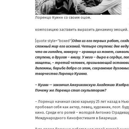
Лоренцо Куинн со своим оцом.
композицию заставить выразить динамику эмоций.
[quote style=”boxed”]
Одна из его первых работ, созд
сложный мир его исканий. Четыре ступени: две веду
что он голоден, наверху – граница из монет, симво
ступени, а другая – внизу. У него – дыра в сердце, 
нищеты, – третий человек, призывающий остановит
дилеммы, борьба добра со злом, сохранение духовн
творчества Лоренцо Куинна
.
– Куинн — закончил Американскую Академию Изобр
Почему же Лоренцо стал скульптором?
– Лоренцо начинал свою карьеру 25 лет назад в Нью
пробовал себя как актер, певец, художник, поэт. Бу
кино. Среди его ролей – молодой Антонио Страдива
Международного Кинофестиваля в Биарицце.