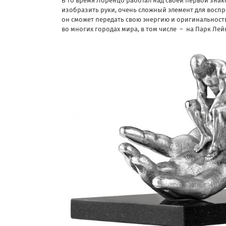
В то время Лоренцо работал над своей первой знако
изобразить руки, очень сложный элемент для воспро
он сможет передать свою энергию и оригинальность.
во многих городах мира, в том числе – на Парк Лей