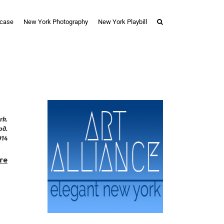
case
New York Photography
New York Playbill
rk.
рд.
014
re