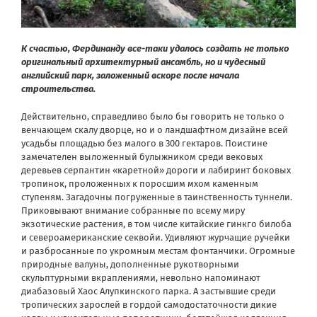
К счастью, Фердинанду все-таки удалось создать не только
оригинальный архитектурный ансамбль, но и чудесный
английский парк, заложенный вскоре после начала
строительства.
Действительно, справедливо было бы говорить не только о
венчающем скалу дворце, но и о ландшафтном дизайне всей
усадьбы площадью без малого в 300 гектаров. Поистине
замечателен выложенный булыжником среди вековых
деревьев серпантин «каретной» дороги и лабиринт боковых
тропинок, проложенных к поросшим мхом каменным
ступеням. Загадочны погруженные в таинственность туннели.
Приковывают внимание собранные по всему миру
экзотические растения, в том числе китайские гинкго билоба
и североамериканские секвойи. Удивляют журчащие ручейки
и разбросанные по укромным местам фонтанчики. Огромные
природные валуны, дополненные рукотворными
скульптурными вкраплениями, невольно напоминают
диабазовый Хаос Алупкинского парка. А застывшие среди
тропических зарослей в гордой самодостаточности дикие