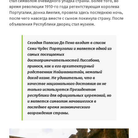
стал символом очевидного упадка страны. Более того, во
время революции 1910-го года регентствующая королева
Португалии, донна Амелия, провела здесь последнюю ночь,
после чего навсегда вместе с сыном покинула страну. После
объявления Республики дворец стал музеем.
Сегодня
Паласио Да Пена
входит в список
Семи Чудес Португалии
и является
одной из
самых посещаемых
достопримечательностей Лиссабона,
принося, как и его архитектурный
родственник
Нойшванштайн, немалый
доход казне. Не удивительно, что в
качестве национального достояния он не
только используется Президентом
республики для официальных церемоний, но
и является символом начавшегося в
последнее время экономического
возрождения страны.