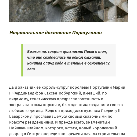
Национальное достояние Португалии
Возможно, секрет цельности Пены в том,
что она создавалась на одном дыхании,
начиная с 1842 года в течение в основном 12
лет.
Да и заказчик ее король-супруг королевы Португалии Марии
II Фердинанд фон Саксен-Кобургский, имевший, по-
видимому, генетическую предрасположенность к
экстравагантным порывам, был одержим созданием своего
любимого детища. Ведь он приходился кузеном Людвигу II
Баварскому, прославившемуся своими сказочными по
красоте резиденциями. И прежде всего, знаменитым
Нойшванштайном, которого, кстати, новый королевский
дворец в Синтре опередил по времени начала строительства