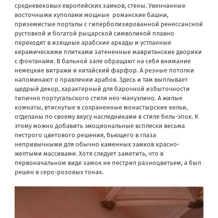
средневековых европейских замков, стены. Увенчанные
восточными куполами мощные
романские башни,
приземистые порталы с гиперболизированной ренессансной
рустовкой и богатой рыцарской символикой плавно
переходят в изящные арабские аркады и устланные
керамическими плитками затененные мавританские дворики
с фонтанами. В бальной зале обращают на себя внимание
немецкие витражи и китайский фарфор. А резные потолки
напоминают о правлении арабов. Здесь и там выплывает
щедрый декор, характерный для барочной избыточности
типично португальского стиля нео-мануэлино. А жилые
комнаты, втиснутые в сохраненные монастырские кельи,
отделаны по своему вкусу наследниками в стиле бель-эпок. К
этому можно добавить эмоциональные всплески весьма
пестрого цветового решения, бьющего в глаза
непривычными для обычно каменных замков красно-
желтыми массивами. Хотя следует заметить, что в
первоначальном виде замок не пестрил разноцветьем, а был
решен в серо-розовых тонах.