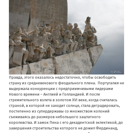
Правда, этого оказалось недостаточно, чтобы освободить
страну из средневекового феодального плена.
Португалия не
выдержала конкуренции с предприимчивыми лидерами
Нового времени – Англией и Голландией. И после
стремительного взлета в золотом XVI веке, когда считалась
страной, в которой не заходит солнце, стала деградировать,
постепенно из супердержавы со множеством колоний
съеживаясь до размеров небольшого заштатного
королевства. И замок Пена с его декадентской эклектикой, до
завершения строительства которого не дожил Фердинанд,