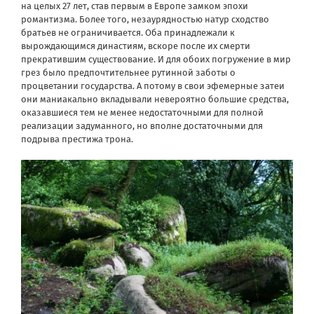
на целых 27 лет, став первым в Европе замком эпохи
романтизма. Более того, незаурядностью натур сходство
братьев не ограничивается. Оба принадлежали к
вырождающимся династиям, вскоре после их смерти
прекратившим существование. И для обоих погружение в мир
грез было предпочтительнее рутинной заботы о
процветании государства. А потому в свои эфемерные затеи
они маниакально вкладывали невероятно большие средства,
оказавшиеся тем не менее недостаточными для полной
реализации задуманного, но вполне достаточными для
подрыва престижа трона.