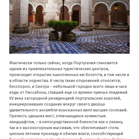
Фактически только сейчас, когда Португалия становится
одним из привлекательных туристических центров,
происходит открытие накопленных ею богатств, в том числе и
в области зодчества. К числу таких откровений относится,
бесспорно, и Синтра – небольшой городок всего лишь в часе
езды от Лиссабона, ставший еще со времен чумных эпидемий
XV века загородной резиденцией португальских королей,
инициировавших создание вокруг своего дворца
удивительного ансамбля изысканных вилл высших сословий.
Прелесть здешних мест, отличающихся холмистым
ландшафтом, – в непосредственной близости как к океану,
так и к высокогорным массивам, что обеспечивает столь
ценные летнюю прохладу и обилие влаги, способствующей