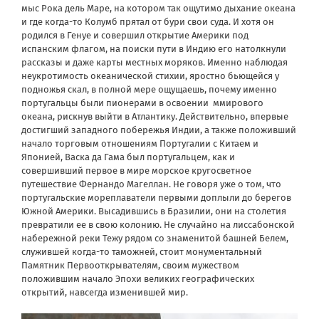
мыс Рока дель Маре, на котором так ощутимо дыхание океана
и где когда-то Колумб прятал от бури свои суда. И хотя он
родился в Генуе и совершил открытие Америки под
испанским флагом, на поиски пути в Индию его натолкнули
рассказы и даже карты местных моряков. Именно наблюдая
неукротимость океанической стихии, яростно бьющейся у
подножья скал, в полной мере ощущаешь, почему именно
португальцы были пионерами в освоении
ммирового
океана, рискнув выйти в Атлантику. Действительно, впервые
достигший западного побережья Индии, а также положивший
начало торговым отношениям Португалии с Китаем и
Японией, Васка да Гама был португальцем, как и
совершивший первое в мире морское кругосветное
путешествие Фернандо Магеллан. Не говоря уже о том, что
португальские мореплаватели первыми доплыли до берегов
Южной Америки. Высадившись в Бразилии, они на столетия
превратили ее в свою колонию. Не случайно на лиссабонской
набережной реки Тежу рядом со знаменитой башней Белем,
служившей когда-то таможней, стоит монументальный
Памятник Первооткрывателям, своим мужеством
положившим начало Эпохи великих географических
открытий, навсегда изменившей мир.