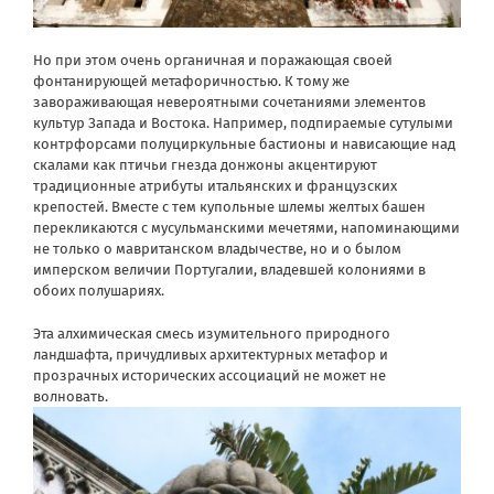
Но при этом очень органичная и поражающая своей
фонтанирующей метафоричностью. К тому же
завораживающая невероятными сочетаниями элементов
культур Запада и Востока. Например, подпираемые сутулыми
контрфорсами полуциркульные бастионы и нависающие над
скалами как птичьи гнезда донжоны акцентируют
традиционные атрибуты итальянских и французских
крепостей. Вместе с тем купольные шлемы желтых башен
перекликаются с мусульманскими мечетями, напоминающими
не только о мавританском владычестве, но и о былом
имперском величии Португалии, владевшей колониями в
обоих полушариях.
Эта алхимическая смесь изумительного природного
ландшафта, причудливых архитектурных метафор и
прозрачных исторических ассоциаций не может не
волновать.