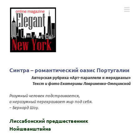
Skip
to
content
Синтра – романтический оазис Португалии
Авторская рубрика «Арт-параллели и меридианы»
Текст и фото Екатерины Лавриненко-Омецинской
Разумный человек подстраивается,
а неразумный перекраивает мир под себя.
– Бернард Шоу.
Лиссабонский предшественник
Нойшванштайна