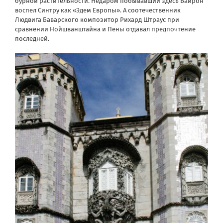
бурной растительности. Недаром побывавший здесь Байрон
воспел Синтру как «Эдем Европы». А соотечественник
Людвига Баварского композитор Рихард Штраус при
сравнении Нойшванштайна и Пены отдавал предпочтение
последней.