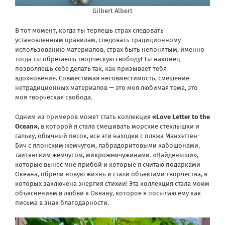
Gilbert Albert
В тот момент, когда ты теряешь страх следовать
установленным правилам, следовать традиционному
использованию материалов, страх быть непонятым, именно
тогда ты обретаешь творческую свободу! Ты наконец
позволяешь себе делать так, как призывает тебя
вдохновение. Совместимая несовместимость, смешение
нетрадиционных материалов — это моя любимая тема, это
моя творческая свобода.
Одним из примеров может стать коллекция
«Love Letter to the
Ocean»
, в которой я стала смешивать морские стеклышки и
гальку, обычный песок, все эти находки с пляжа Манхэттен-
Бич с японским жемчугом, лабрадоритовыми кабошонами,
таитянским жемчугом, микрожемчужинами. «Найденыши»,
которые вынес мне прибой и которые я считаю подарками
Океана, обрели новую жизнь и стали объектами творчества, в
которых заключена энергия стихии! Эта коллекция стала моим
объяснением в любви к Океану, которое я посылаю ему как
письма в знак благодарности.