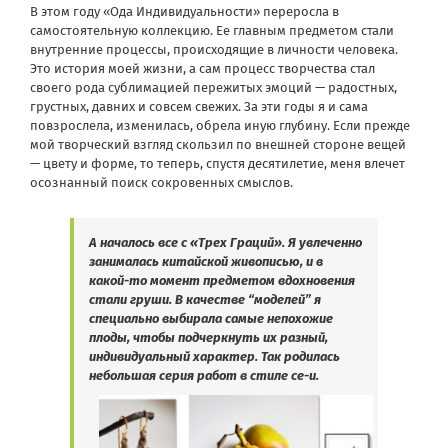
В этом году «Ода Индивидуальности» переросла в
самостоятельную коллекцию. Ее главным предметом стали
внутренние процессы, происходящие в личности человека.
Это история моей жизни, а сам процесс творчества стал
своего рода сублимацией пережитых эмоций — радостных,
грустных, давних и совсем свежих. За эти годы я и сама
повзрослела, изменилась, обрела иную глубину. Если прежде
мой творческий взгляд скользил по внешней стороне вещей
— цвету и форме, то теперь, спустя десятилетие, меня влечет
осознанный поиск сокровенных смыслов.
А началось все с «Трех Граций». Я увлеченно
занималась китайской живописью, и в
какой-то момент предметом вдохновения
стали груши. В качестве “моделей” я
специально выбирала самые непохожие
плоды, чтобы подчеркнуть их разный,
индивидуальный характер. Так родилась
небольшая серия работ в стиле се-и.