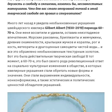
дерзость и свободу в смешении, казалось бы, несовместимых
материалов. Что для вас стало отправной точкой в этой
творческой свободе от правил и стереотипов?
Много лет назад я увидела необыкновенные украшения
швейцарского ювелира
Gilbert Albert (1930–2019) периода 60–
70-х.
Они меня восхитили и удивили, оставив неизгладимое
впечатление. Морские раковины, бриллианты и жемчужины,
древние окаменелости, крылышки жучков и кораллы, рог и
кость, метеориты и драгоценные самоцветы чистой воды… и
все это обрамлено необыкновенным текстурным золотом.
Вот это была действительная творческая свобода! В тот
момент, в 60–70-е, это был своего рода революционный ответ
на социально-культурные изменения в обществе, в которых
ювелирные украшения стали обретать новые формы и
значение. Они стали выражением индивидуальности,
нонконформизма, а также эстетических и политических
ценностей обладателя украшений.