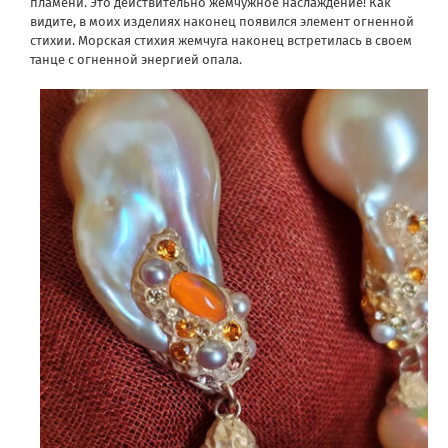
пламени. Это действительно жемчужное наслаждение! Как
видите, в моих изделиях наконец появился элемент огненной
стихии. Морская стихия жемчуга наконец встретилась в своем
танце с огненной энергией опала.