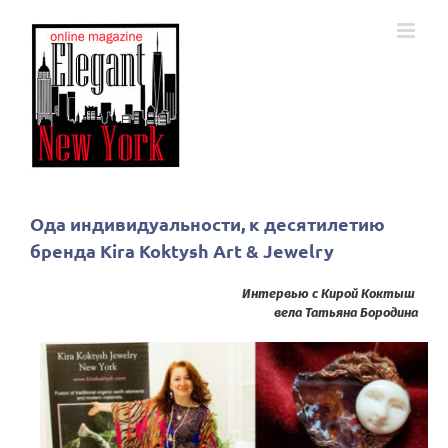
Skip
to
content
Ода индивидуальности, к десятилетию
бренда Kira Koktysh Art & Jewelry
Интервью с Кирой Коктыш
вела Татьяна Бородина