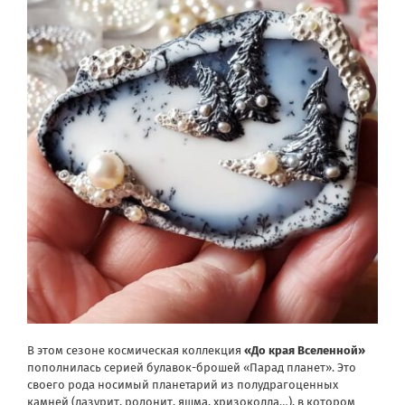
В этом сезоне космическая коллекция
«До края Вселенной»
пополнилась серией булавок-брошей «Парад планет». Это
своего рода носимый планетарий из полудрагоценных
камней (лазурит, родонит, яшма, хризоколла…), в котором