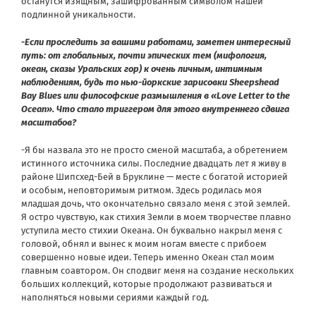
останутся изящным, зашифрованным символом нашей
подлинной уникальности.
-Если проследить за вашими работами, заметен интересный
путь: от глобальных, почти эпических тем (мифология,
океан, сказы Уральских гор) к очень личным, интимным
наблюдениям, будь то нью-йоркские зарисовки Sheepshead
Bay Blues или философские размышления в «Love Letter to the
Ocean». Что стало триггером для этого внутреннего сдвига
масштабов?
-Я бы назвала это не просто сменой масштаба, а обретением
истинного источника силы. Последние двадцать лет я живу в
районе Шипсхед-Бей в Бруклине — месте с богатой историей
и особым, неповторимым ритмом. Здесь родилась моя
младшая дочь, что окончательно связало меня с этой землей.
Я остро чувствую, как стихия Земли в моем творчестве плавно
уступила место стихии Океана. Он буквально накрыл меня с
головой, обнял и вынес к моим ногам вместе с прибоем
совершенно новые идеи. Теперь именно Океан стал моим
главным соавтором. Он сподвиг меня на создание нескольких
больших коллекций, которые продолжают развиваться и
наполняться новыми сериями каждый год.