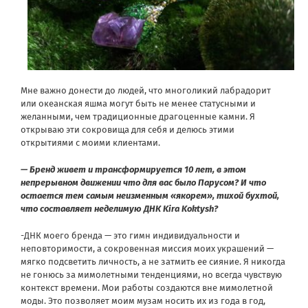
Мне важно донести до людей, что многоликий лабрадорит
или океанская яшма могут быть не менее статусными и
желанными, чем традиционные драгоценные камни. Я
открываю эти сокровища для себя и делюсь этими
открытиями с моими клиентами.
— Бренд живет и трансформируется 10 лет, в этом
непрерывном движении что для вас было Парусом? И что
остается тем самым неизменным «якорем», тихой бухтой,
что составляет неделимую ДНК Kira Koktysh?
-ДНК моего бренда — это гимн индивидуальности и
неповторимости, а сокровенная миссия моих украшений —
мягко подсветить личность, а не затмить ее сияние. Я никогда
не гонюсь за мимолетными тенденциями, но всегда чувствую
контекст времени. Мои работы создаются вне мимолетной
моды. Это позволяет моим музам носить их из года в год,