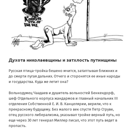
Духота николаевщины и затхлость путинщины
Русская птица-тройка бешено мчится, затаптывая ближних и
до смерти пугая дальних. Отчего и сторонятся ее иные народы
и государства. Куда же летит она?
Вольнодумец Чаадаев и душитель вольностей Бенкендорф,
шеф Отдельного корпуса жандармов и главный начальник III
отделения Собственной Е. И. В. Канцелярии, верили, что к
прекрасному будущему. Без малого век спустя Петр Струве,
отец русского либерализма, указывал тройке верный путь, но
еще через 30 лет генерал Миллер писал, что этот путь ведет в
пропасть.