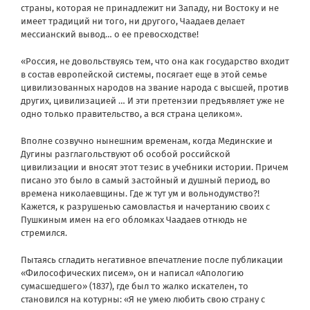
страны, которая не принадлежит ни Западу, ни Востоку и не
имеет традиций ни того, ни другого, Чаадаев делает
мессианский вывод… о ее превосходстве!
«Россия, не довольствуясь тем, что она как государство входит
в состав европейской системы, посягает еще в этой семье
цивилизованных народов на звание народа с высшей, против
других, цивилизацией … И эти претензии предъявляет уже не
одно только правительство, а вся страна целиком».
Вполне созвучно нынешним временам, когда Мединские и
Дугины разглагольствуют об особой российской
цивилизации и вносят этот тезис в учебники истории. Причем
писано это было в самый застойный и душный период, во
времена николаевщины. Где ж тут ум и вольнодумство?!
Кажется, к разрушенью самовластья и начертанию своих с
Пушкиным имен на его обломках Чаадаев отнюдь не
стремился.
Пытаясь сгладить негативное впечатление после публикации
«Философических писем», он и написал «Апологию
сумасшедшего» (1837), где был то жалко искателен, то
становился на котурны: «Я не умею любить свою страну с