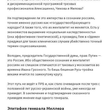
и дискриминационной программой трезвых
профессионалов Алексашенко, Чикова и Милова?
Не подтверждение ли это имперства в сознании россиян,
точнее именно русских как «государствообразующего
народа»? А также того, что их менталитет не меняется. Есть у
экономистов выражение «социальная наследственность»
(она эффективнее генетической), а провидец Лем в «Эдеме»
придумал для таких клинических случаев убийственно точный
термин социозамыкание.
Володин, председатель Государственной думы, прав: Путин —
это Россия. Ибо общественное сознание и менталитет
россиян не слишком отличаются от таковых у московитов во
времена Ивана Грозного. То бишь бешеная Русь-тройка
веками мчится по замкнутому кругу.
Этот путь не ведёт к ПРБ и, как стало очевидным после трех с
половиной лет русско-украинской войны, уже никогда не
приведет. В заключение и подтверждение сказанного
приведем мнение еще одного генерала.
Эпитафия генерала Миллера