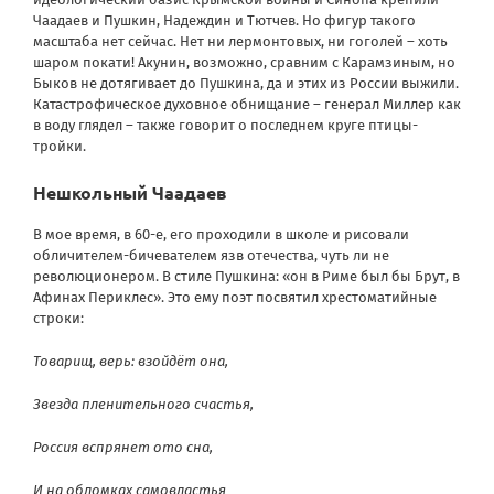
Чаадаев и Пушкин, Надеждин и Тютчев. Но фигур такого
масштаба нет сейчас. Нет ни лермонтовых, ни гоголей – хоть
шаром покати! Акунин, возможно, сравним с Карамзиным, но
Быков не дотягивает до Пушкина, да и этих из России выжили.
Катастрофическое духовное обнищание – генерал Миллер как
в воду глядел – также говорит о последнем круге птицы-
тройки.
Нешкольный Чаадаев
В мое время, в 60-е, его проходили в школе и рисовали
обличителем-бичевателем язв отечества, чуть ли не
революционером. В стиле Пушкина: «он в Риме был бы Брут, в
Афинах Периклес». Это ему поэт посвятил хрестоматийные
строки:
Товарищ, верь: взойдёт она,
Звезда пленительного счастья,
Россия вспрянет ото сна,
И на обломках самовластья