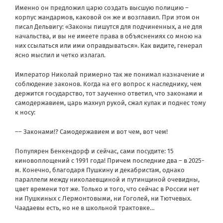
Именно он предложил царю создать высшую полицию –
корпус жандармов, каковой он же и возглавил. При этом он
писал Дельвигу: «Законы пишутся для подчиненных, а не для
начальства, и вы не имеете права в объяснениях со мною на
них ссылаться или ими оправдываться». Как видите, генерал
ясно мыслил и четко излагал.
Император Николай примерно так же понимал назначение и
соблюдение законов. Когда на его вопрос к наследнику, чем
держится государство, тот заученно ответил, что законами и
самодержавием, царь махнул рукой, сжал кулак и поднес тому
к носу:
–– Законами!? Самодержавием и вот чем, вот чем!
Популярен Бенкендорф и сейчас, сами посудите: 15
киновоплощений с 1991 года! Причем последние два – в 2025-
м. Конечно, благодаря Пушкину и декабристам, однако
параллели между николаевщиной и путинщиной очевидны,
цвет времени тот же. Только и того, что сейчас в России нет
ни Пушкиных с Лермонтовыми, ни Гоголей, ни Тютчевых.
Чаадаевы есть, но не в школьной трактовке…