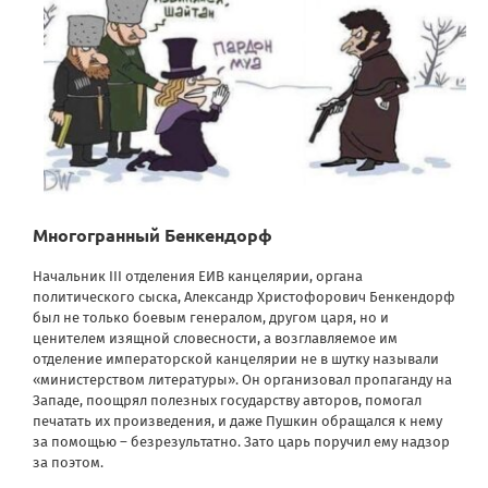
Многогранный Бенкендорф
Начальник III отделения ЕИВ канцелярии, органа
политического сыска, Александр Христофорович Бенкендорф
был не только боевым генералом, другом царя, но и
ценителем изящной словесности, а возглавляемое им
отделение императорской канцелярии не в шутку называли
«министерством литературы». Он организовал пропаганду на
Западе, поощрял полезных государству авторов, помогал
печатать их произведения, и даже Пушкин обращался к нему
за помощью – безрезультатно. Зато царь поручил ему надзор
за поэтом.