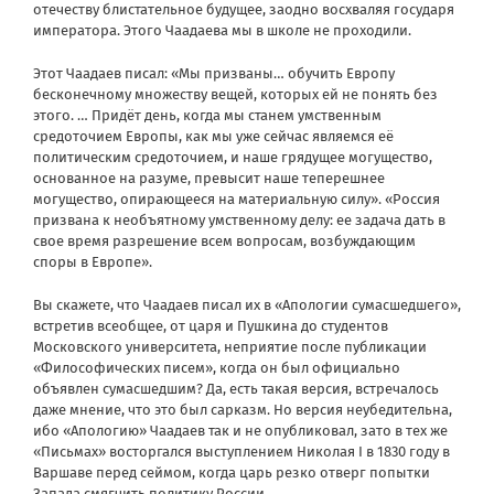
отечеству блистательное будущее, заодно восхваляя государя
императора. Этого Чаадаева мы в школе не проходили.
Этот Чаадаев писал: «Мы призваны… обучить Европу
бесконечному множеству вещей, которых ей не понять без
этого. … Придёт день, когда мы станем умственным
средоточием Европы, как мы уже сейчас являемся её
политическим средоточием, и наше грядущее могущество,
основанное на разуме, превысит наше теперешнее
могущество, опирающееся на материальную силу». «Россия
призвана к необъятному умственному делу: ее задача дать в
свое время разрешение всем вопросам, возбуждающим
споры в Европе».
Вы скажете, что Чаадаев писал их в «Апологии сумасшедшего»,
встретив всеобщее, от царя и Пушкина до студентов
Московского университета, неприятие после публикации
«Философических писем», когда он был официально
объявлен сумасшедшим? Да, есть такая версия, встречалось
даже мнение, что это был сарказм. Но версия неубедительна,
ибо «Апологию» Чаадаев так и не опубликовал, зато в тех же
«Письмах» восторгался выступлением Николая I в 1830 году в
Варшаве перед сеймом, когда царь резко отверг попытки
Запада смягчить политику России.