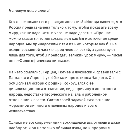
Напишут наши имена!
Кто же не помнит его разящих инвектив? «Иногда кажется, что
Россия предназначена только к тому, чтобы показать всему
миру, как не надо жить и чего не надо делать». «Про нас
можно сказать, что мы составляем как бы исключение среди
народов. Мы принадлежим к тем из них, которые как бы не
входят составной частью в род человеческий, а существуют
лишь для того, чтобы преподать великий урок миру», ― писал
он в «Философических письмах».
На него ссылались Герцен, Тютчев и Жуковский, сравнивали с
Паскалем и Ларошфуко! Считали прототипом Чацкого. Он
осмысливал историю родины, сокрушался о ее
цивилизационном отставании, видя причину в инертности
народа, недостатке творческого начала и раболепном
отношении к власти. Считал своей задачей «изъяснение
моральной личности отдельных народов и всего
человечества».
Однако не все современники восхищались им, отнюдь и даже
наоборот, и он не только обличал язвы, но и пророчил