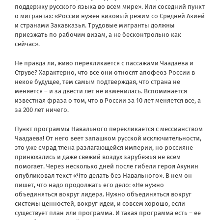
поддержку русского языка во всем мире». Или соседний пункт
о мигрантах: «России нужен визовый режим со Средней Азией
и странами Закавказья. Трудовые мигранты должны
приезжать по рабочим визам, а не бесконтрольно как
сейчас».
Не правда ли, живо перекликается с пассажами Чаадаева и
Струве? Характерно, что все они относят апофеоз России в
некое будущее, тем самым подтверждая, что страна не
меняется – и за двести лет не изменилась. Вспоминается
известная фраза о том, что в России за 10 лет меняется всё, а
за 200 лет ничего.
Пункт программы Навального перекликается с мессианством
Чаадаева! От него веет запашком русской исключительности,
это уже смрад тлена разлагающейся империи, но россияне
принюхались и даже свежий воздух зарубежья не всем
помогает. Через несколько дней после гибели героя Акунин
опубликовал текст «Что делать без Навального». В нем он
пишет, что надо продолжать его дело: «Не нужно
объединяться вокруг лидера. Нужно объединяться вокруг
системы ценностей, вокруг идеи, и совсем хорошо, если
существует план или программа. И такая программа есть – ее