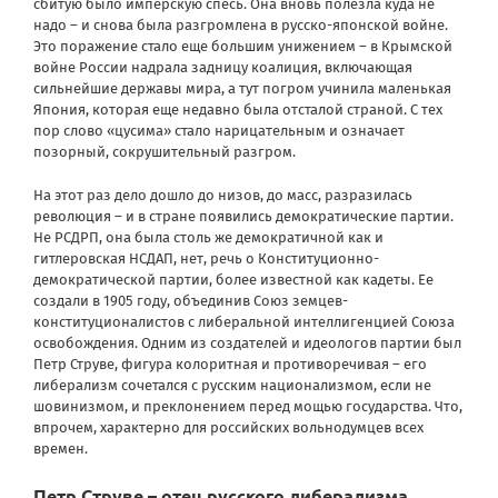
сбитую было имперскую спесь. Она вновь полезла куда не
надо – и снова была разгромлена в русско-японской войне.
Это поражение стало еще большим унижением – в Крымской
войне России надрала задницу коалиция, включающая
сильнейшие державы мира, а тут погром учинила маленькая
Япония, которая еще недавно была отсталой страной. С тех
пор слово «цусима» стало нарицательным и означает
позорный, сокрушительный разгром.
На этот раз дело дошло до низов, до масс, разразилась
революция – и в стране появились демократические партии.
Не РСДРП, она была столь же демократичной как и
гитлеровская НСДАП, нет, речь о Конституционно-
демократической партии, более известной как кадеты. Ее
создали в 1905 году, объединив Союз земцев-
конституционалистов с либеральной интеллигенцией Союза
освобождения. Одним из создателей и идеологов партии был
Петр Струве, фигура колоритная и противоречивая – его
либерализм сочетался с русским национализмом, если не
шовинизмом, и преклонением перед мощью государства. Что,
впрочем, характерно для российских вольнодумцев всех
времен.
Петр Струве – отец русского либерализма