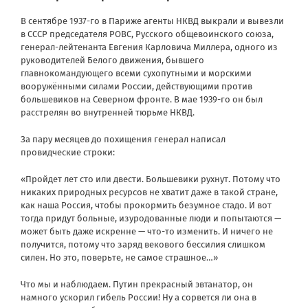
В сентябре 1937-го в Париже агенты НКВД выкрали и вывезли
в СССР председателя РОВС, Русского общевоинского союза,
генерал-лейтенанта Евгения Карловича Миллера, одного из
руководителей Белого движения, бывшего
главнокомандующего всеми сухопутными и морскими
вооружёнными силами России, действующими против
большевиков на Северном фронте. В мае 1939-го он был
расстрелян во внутренней тюрьме НКВД.
За пару месяцев до похищения генерал написал
провидческие строки:
«Пройдет лет сто или двести. Большевики рухнут. Потому что
никаких природных ресурсов не хватит даже в такой стране,
как наша Россия, чтобы прокормить безумное стадо. И вот
тогда придут больные, изуродованные люди и попытаются —
может быть даже искренне — что-то изменить. И ничего не
получится, потому что заряд векового бессилия слишком
силен. Но это, поверьте, не самое страшное…»
Что мы и наблюдаем. Путин прекрасный эвтанатор, он
намного ускорил гибель России! Ну а сорвется ли она в