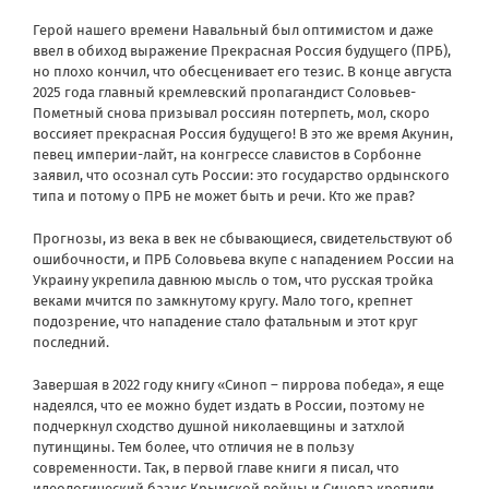
Герой нашего времени Навальный был оптимистом и даже
ввел в обиход выражение Прекрасная Россия будущего (ПРБ),
но плохо кончил, что обесценивает его тезис. В конце августа
2025 года главный кремлевский пропагандист Соловьев-
Пометный снова призывал россиян потерпеть, мол, скоро
воссияет прекрасная Россия будущего! В это же время Акунин,
певец империи-лайт, на конгрессе славистов в Сорбонне
заявил, что осознал суть России: это государство ордынского
типа и потому о ПРБ не может быть и речи. Кто же прав?
Прогнозы, из века в век не сбывающиеся, свидетельствуют об
ошибочности, и ПРБ Соловьева вкупе с нападением России на
Украину укрепила давнюю мысль о том, что русская тройка
веками мчится по замкнутому кругу. Мало того, крепнет
подозрение, что нападение стало фатальным и этот круг
последний.
Завершая в 2022 году
книгу
«Синоп – пиррова победа», я еще
надеялся, что ее можно будет издать в России, поэтому не
подчеркнул сходство душной николаевщины и затхлой
путинщины. Тем более, что отличия не в пользу
современности. Так, в первой главе книги я писал, что
идеологический базис Крымской войны и Синопа крепили