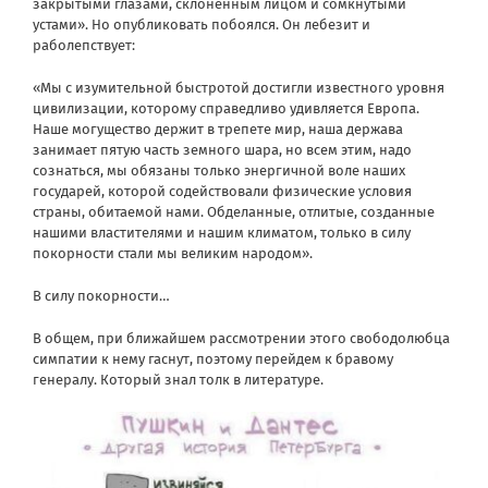
закрытыми глазами, склоненным лицом и сомкнутыми
устами». Но опубликовать побоялся. Он лебезит и
раболепствует:
«Мы с изумительной быстротой достигли известного уровня
цивилизации, которому справедливо удивляется Европа.
Наше могущество держит в трепете мир, наша держава
занимает пятую часть земного шара, но всем этим, надо
сознаться, мы обязаны только энергичной воле наших
государей, которой содействовали физические условия
страны, обитаемой нами. Обделанные, отлитые, созданные
нашими властителями и нашим климатом, только в силу
покорности стали мы великим народом».
В силу покорности…
В общем, при ближайшем рассмотрении этого свободолюбца
симпатии к нему гаснут, поэтому перейдем к бравому
генералу. Который знал толк в литературе.