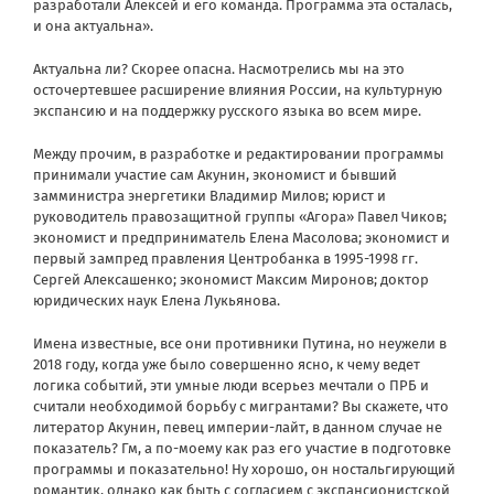
разработали Алексей и его команда. Программа эта осталась,
и она актуальна».
Актуальна ли? Скорее опасна. Насмотрелись мы на это
осточертевшее расширение влияния России, на культурную
экспансию и на поддержку русского языка во всем мире.
Между прочим, в разработке и редактировании программы
принимали участие сам Акунин, экономист и бывший
замминистра энергетики Владимир Милов; юрист и
руководитель правозащитной группы «Агора» Павел Чиков;
экономист и предприниматель Елена Масолова; экономист и
первый зампред правления Центробанка в 1995-1998 гг.
Сергей Алексашенко; экономист Максим Миронов; доктор
юридических наук Елена Лукьянова.
Имена известные, все они противники Путина, но неужели в
2018 году, когда уже было совершенно ясно, к чему ведет
логика событий, эти умные люди всерьез мечтали о ПРБ и
считали необходимой борьбу с мигрантами? Вы скажете, что
литератор Акунин, певец империи-лайт, в данном случае не
показатель? Гм, а по-моему как раз его участие в подготовке
программы и показательно! Ну хорошо, он ностальгирующий
романтик, однако как быть с согласием с экспансионистской