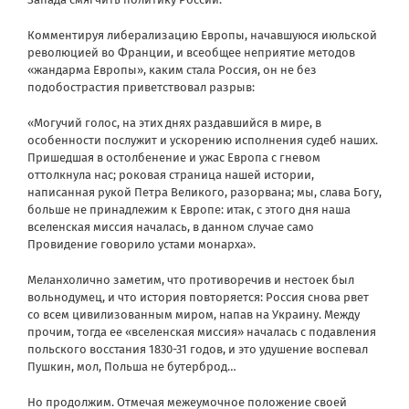
Комментируя либерализацию Европы, начавшуюся июльской
революцией во Франции, и всеобщее неприятие методов
«жандарма Европы», каким стала Россия, он не без
подобострастия приветствовал разрыв:
«Могучий голос, на этих днях раздавшийся в мире, в
особенности послужит и ускорению исполнения судеб наших.
Пришедшая в остолбенение и ужас Европа с гневом
оттолкнула нас; роковая страница нашей истории,
написанная рукой Петра Великого, разорвана; мы, слава Богу,
больше не принадлежим к Европе: итак, с этого дня наша
вселенская миссия началась, в данном случае само
Провидение говорило устами монарха».
Меланхолично заметим, что противоречив и нестоек был
вольнодумец, и что история повторяется: Россия снова рвет
со всем цивилизованным миром, напав на Украину. Между
прочим, тогда ее «вселенская миссия» началась с подавления
польского восстания 1830-31 годов, и это удушение воспевал
Пушкин, мол, Польша не бутерброд…
Но продолжим. Отмечая межеумочное положение своей