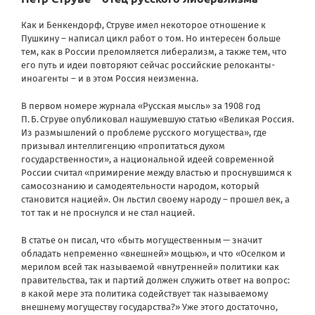
Как и Бенкендорф, Струве имел некоторое отношение к
Пушкину – написал цикл работ о том. Но интересен больше
тем, как в России преломляется либерализм, а также тем, что
его путь и идеи повторяют сейчас российские релоканты-
иноагенты – и в этом Россия неизменна.
В первом номере журнала «Русская мысль» за 1908 год
П. Б. Струве опубликовал нашумевшую статью «Великая Россия.
Из размышлений о проблеме русского могущества», где
призывал интеллигенцию «пропитаться духом
государственности», а национальной идеей современной
России считал «примирение между властью и проснувшимся к
самосознанию и самодеятельности народом, который
становится нацией». Он льстил своему народу – прошел век, а
тот так и не проснулся и не стал нацией.
В статье он писал, что «быть могущественным — значит
обладать непременно «внешней» мощью», и что «Оселком и
мерилом всей так называемой «внутренней» политики как
правительства, так и партий должен служить ответ на вопрос:
в какой мере эта политика содействует так называемому
внешнему могуществу государства?» Уже этого достаточно,