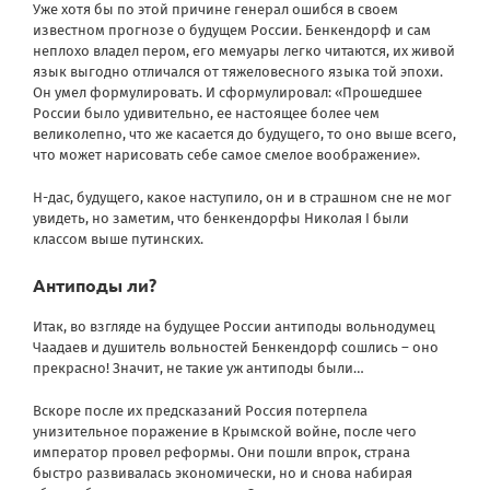
Уже хотя бы по этой причине генерал ошибся в своем
известном прогнозе о будущем России. Бенкендорф и сам
неплохо владел пером, его мемуары легко читаются, их живой
язык выгодно отличался от тяжеловесного языка той эпохи.
Он умел формулировать. И сформулировал: «Прошедшее
России было удивительно, ее настоящее более чем
великолепно, что же касается до будущего, то оно выше всего,
что может нарисовать себе самое смелое воображение».
Н-дас, будущего, какое наступило, он и в страшном сне не мог
увидеть, но заметим, что бенкендорфы Николая I были
классом выше путинских.
Антиподы ли?
Итак, во взгляде на будущее России антиподы вольнодумец
Чаадаев и душитель вольностей Бенкендорф сошлись – оно
прекрасно! Значит, не такие уж антиподы были…
Вскоре после их предсказаний Россия потерпела
унизительное поражение в Крымской войне, после чего
император провел реформы. Они пошли впрок, страна
быстро развивалась экономически, но и снова набирая