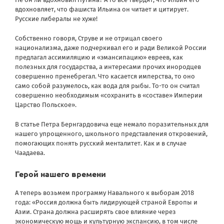
вдохновляет, что фашиста Ильина он читает и цитирует.
Русские либералы не хуже!
Собственно говоря, Струве и не отрицал своего
национализма, даже подчеркивал его и ради Великой России
предлагал ассимиляцию и «эмансипацию» евреев, как
полезных для государства, а интересами прочих инородцев
совершенно пренебрегал. Что касается имперства, то оно
само собой разумелось, как вода для рыбы. То-то он считал
совершенно необходимым «сохранить в «составе» Империи
Царство Польское».
В статье Петра Бернгардовича еще немало поразительных для
нашего упрощенного, школьного представления откровений,
помогающих понять русский менталитет. Как и в случае
Чаадаева.
Герой нашего времени
А теперь возьмем программу Навального к выборам 2018
года: «Россия должна быть лидирующей страной Европы и
Азии. Страна должна расширять свое влияние через
экономическую мощь и культурную экспансию, в том числе