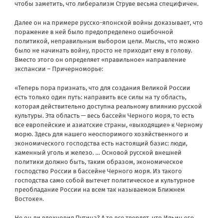
чтобы заметить, что либерализм Струве весьма специфичен.
Далее он на примере русско-японской войны доказывает, что
поражение в ней было предопределено ошибочной
политикой, неправильным выбором цели. Мысль, что можно
было не начинать войну, просто не приходит ему в голову.
Вместо этого он определяет «правильное» направление
экспансии – Причерноморье:
«Теперь пора признать, что для создания Великой России
есть только один путь: направить все силы на ту область,
которая действительно доступна реальному влиянию русской
культуры. Эта область — весь бассейн Черного моря, то есть
все европейские и азиатские страны, «выходящие» к Черному
морю. Здесь для нашего неоспоримого хозяйственного и
экономического господства есть настоящий базис: люди,
каменный уголь и железо. … Основой русской внешней
политики должно быть, таким образом, экономическое
господство России в бассейне Черного моря. Из такого
господства само собой вытечет политическое и культурное
преобладание России на всем так называемом Ближнем
Востоке».
Не он ли вдохновил Путина? А то все твердят, что Ильин его