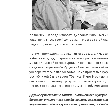
привычки. Надо действовать дипломатично. Тысячи л
кацо, но клянусь своей дочерью, что автора этой ст
редактор, не могу этого допустить»
Потом я проходил мимо здания морвокзала и через 
набережной, где, опершись на свои сучковатые палк
мандарины этой осенью уродили неплохо, что Брежн
он давно разрешил бы Сухумский педагогический ин
университета?» И что он должен был прислать в Су
республикой 5 штук в этот Тбилиси. И что Этери дел
стариков к знакомому греку выпить чашечку кофе, 
песке, и от запаха эвкалиптов и магнолий, смешанн
Другие сумасшедшие запахи – вымоченного в уксусе
джазовая музыка – все это доносилось из ресторан
укрепленных вдоль глухих стен прилегающих к наб