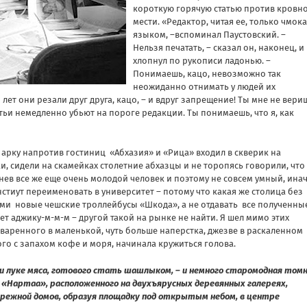
короткую горячую статью против кровн
мести. «Редактор, читая ее, только чмок
языком, –вспоминал Паустовский. –
Нельзя печатать, – сказал он, наконец, и
хлопнул по рукописи ладонью. –
Понимаешь, кацо, невозможно так
неожиданно отнимать у людей их
ет они резали друг друга, кацо, – и вдруг запрещение! Ты мне не вери
атьи немедленно убьют на пороге редакции. Ты понимаешь, что я, как
арку напротив гостиниц «Абхазия» и «Рица» входил в скверик на
и, сидели на скамейках столетние абхазцы и не торопясь говорили, что
ев все же еще очень молодой человек и поэтому не совсем умный, ина
стиут переименовать в университет – потому что какая же столица без
хуми новые чешские троллейбусы «Шкода», а не отдавать все полученны
ает аджику-м-м-м – другой такой на рынке не найти. Я шел мимо этих
сваренного в маленькой, чуть больше наперстка, джезве в раскаленном
ого с запахом кофе и моря, начинала кружиться голова.
 и луке мяса, готового стать шашлыком, – и немного старомодная том
а «Нартаа», расположенного на двухъярусных деревянных галереях,
ережной домов, образуя площадку под открытым небом, в центре