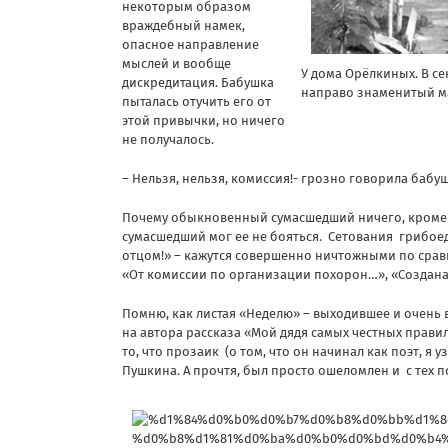
некоторым образом
враждебный намек,
опасное направление
мыслей и вообще
У дома Орёлкиных. В се
дискредитация. Бабушка
направо знаменитый маэ
пыталась отучить его от
этой привычки, но ничего
не получалось.
– Нельзя, нельзя, комиссия!- грозно говорила бабуш
Почему обыкновенный сумасшедший ничего, кроме к
сумасшедший мог ее не бояться. Сетования грибое
отцом!» – кажутся совершенно ничтожными по срав
«От комиссии по организации похорон…», «Создана
Помню, как листая «Неделю» – выходившее и очень 
на автора рассказа «Мой дядя самых честных прави
то, что прозаик (о том, что он начинал как поэт, я
Пушкина. А прочтя, был просто ошеломлен и с тех п