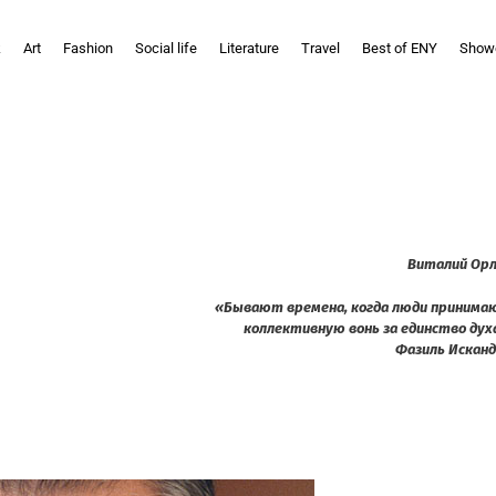
k
Art
Fashion
Social life
Literature
Travel
Best of ENY
Show
Виталий Ор
«Бывают времена, когда люди приним
коллективную вонь за единство дух
Фазиль Искан