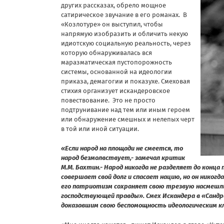
других рассказах, обрело мощное
сатирическое звучание в его романах. В
«Козлотуре» он выступил, чтобы
напрямую изобразить и обличить некую
идиотскую социальную реальность, через
которую обнаруживалась вся
маразматическая пустопорожность
системы, основанной на идеологии
приказа, демагогии и показухе. Смеховая
стихия организует искандеровское
повествование. Это не просто
подтрунивание над тем или иным героем
или обнаружение смешных и нелепых черт
в той или иной ситуации.
«Если народ на площади не смеется, то
народ безмолвствует,- замечал критик
М.М. Бахтин.- Народ никогда не разделяет до конца
совершает свой долг и спасает нацию, но он никогд
его патриотизм сохраняет свою трезвую насмешл
господствующей правды». Смех Искандера в «Сандр
доказавшим свою беспомощность идеологическим 