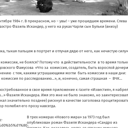
нтябре 1984 г. В прекрасном, но – увы! – уже прошедшем времени. Слева
стро Фазиль Искандер, у него на руках Чарли сын Бульки (внизу)
ка, тыкая пальцем в портрет и отлучая дядю от него, как нечистую силу»
омиссии, не боялся? Потому что в действительности в то время тольк
довского Фамусова «Что за комиссия, создатель, быть взрослой дочер
нению с тем, какими устрашающими могли быть комиссии в наши дни:
 комиссия по расследованию…», и, конечно, самая страшная – ВЧК…
востребованное в свое время приложение к газете «Известия», я набре
л…» Фазиля Искандера. Имя это мне не было знакомо, но заинтересова
 узнал значительно позднее) рискнул в качестве заголовка процитироват
ор полюбил его прозу навсегда.
В трех номерах «Нового мира» за 1973 год был
опубликован роман Фазиля Искандера «Сандро из
Чегема». Как оказалось, когда со страниц журнала