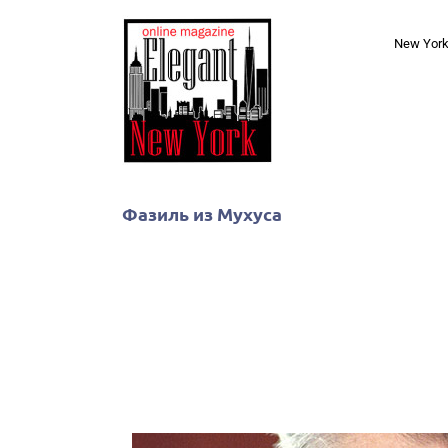
Skip
to
New Yor
content
Фазиль из Мухуса