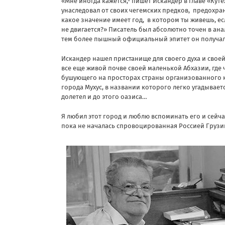
«Мне иногда кажется,- пишет Искандер в главе «Кут
унаследовал от своих чегемских предков, предохран
какое значение имеет год, в котором ты живешь, ес
не двигается?» Писатель был абсолютно точен в анал
тем более пышный официальный эпитет он получал
Искандер нашел пристанище для своего духа и свое
все еще живой почве своей маленькой Абхазии, где
бушующего на просторах страны организованного
города Мухус, в названии которого легко угадывает
долетел и до этого оазиса…
Я любил этот город и люблю вспоминать его и сейч
пока не началась спровоцированная Россией Грузи