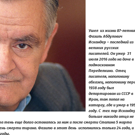
Ушел из жизни 87-летни
Фазиль Абдулович
Искандер – последний из
великих русских
писателей. Он умер 31
июля 2016 года на даче в
подмосковном
Переделкино. Отец
писателя, наполовину
абхазец, наполовину перс
1938 году был
депортирован из СССР в
Иран, там попал на
каторгу, где и умер в 19
году. С тех пор Исканде
больше никогда отца не
 Эта тень еще долго оставалась за ним и после смерти Сталина 5 марта
день смерти тирана. Фазилю в этот день исполнилось только 24 года, и
годы.