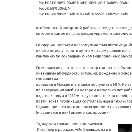
особенностей авторской работы, а свидетельство д
которого самое начало, восход «времени застоя»,
Со сдержанностью и невозмутимостью летописца Ф
ничего не делали, потому что месяцем раньше нача
кампанию по сокращению командировочных расходо
Смех рождается от того, что автор считает как бы
очевидную абсурдность ситуации, рожденной осно
социализма. Окончив в Сух
появился в Москве и пытался поступить в МГУ. Не т
по завершении учебы в котором несколько лет работа
издательстве, а в 1962-м году окончательно перебра
поэтическая публикация состоялась еще в 1953-м го
Однако при всех несомненных достоинствах лучших
(и останется в ней) именно как прозаик.
То, над чем только намеком смеялся
Искандер в рассказе
«Мой дядя…», да и в