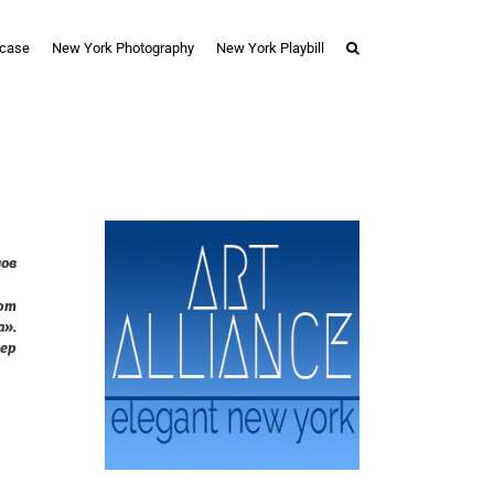
case
New York Photography
New York Playbill
лов
ают
а».
дер