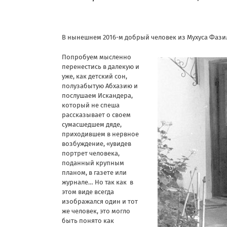
В нынешнем 2016-м добрый человек из Мухуса Фази
Попробуем мысленно
перенестись в далекую и
уже, как детский сон,
полузабытую Абхазию и
послушаем Искандера,
который не спеша
рассказывает о своем
сумасшедшем дяде,
приходившем в нервное
возбуждение, «увидев
портрет человека,
поданный крупным
планом, в газете или
журнале… Но так как в
этом виде всегда
изображался один и тот
же человек, это могло
быть понято как