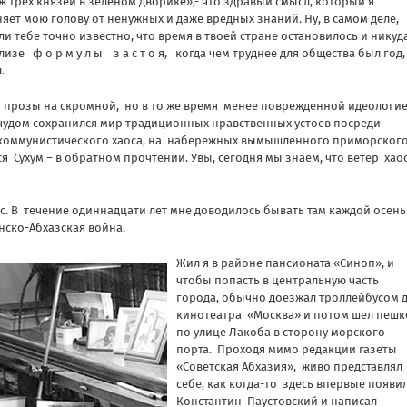
еж трех князей в зеленом дворике»,- что здравый смысл, который я
яет мою голову от ненужных и даже вредных знаний. Ну, в самом деле,
ли тебе точно известно, что время в твоей стране остановилось и никуд
изе ф о р м у л ы з а с т о я, когда чем труднее для общества был год,
.
й прозы на скромной, но в то же время менее поврежденной идеологие
 чудом сохранился мир традиционных нравственных устоев посреди
 коммунистического хаоса, на набережных вымышленного приморског
ся Сухум – в обратном прочтении. Увы, сегодня мы знаем, что ветер хао
ас. В течение одиннадцати лет мне доводилось бывать там каждой осень
нско-Абхазская война.
Жил я в районе пансионата «Синоп», и
чтобы попасть в центральную часть
города, обычно доезжал троллейбусом 
кинотеатра «Москва» и потом шел пеш
по улице Лакоба в сторону морского
порта. Проходя мимо редакции газеты
«Советская Абхазия», живо представлял
себе, как когда-то здесь впервые появи
Константин Паустовский и написал