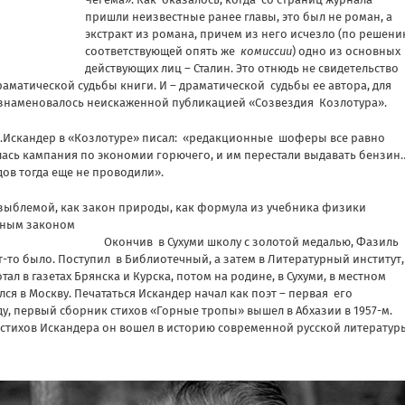
пришли неизвестные ранее главы, это был не роман, а
экстракт из романа, причем из него исчезло (по решен
соответствующей опять же
комиссии
) одно из основных
действующих лиц – Сталин. Это отнюдь не свидетельство
раматической судьбы книги. И – драматической судьбы ее автора, для
 ознаменовалось неискаженной публикацией «Созвездия Козлотура».
.Искандер в «Козлотуре» писал: «редакционные шоферы все равно
лась кампания по экономии горючего, и им перестали выдавать бензин
в тогда еще не проводили».
 незыблемой, как закон природы, как формула из учебника физики
вным законом
уми школу с золотой медалью, Фазиль
ут-то было. Поступил в Библиотечный, а затем в Литературный институт,
л в газетах Брянска и Курска, потом на родине, в Сухуми, в местном
лся в Москву. Печататься Искандер начал как поэт – первая его
ду, первый сборник стихов «Горные тропы» вышел в Абхазии в 1957-м.
 стихов Искандера он вошел в историю современной русской литератур