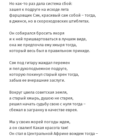
Но как-то раз дала система сбой:
зашел к подруге на исходе лета
фарцовщик Сэм, красивый сам собой – тогда,
в джинсе, но в скороходовских штиблетах.
Он собирался бросить якоря
и к ней пришвартоваться в лучшем виде,
она же предпочла ему хмыря тогда,
который весь был в правильном прикиде.
Сэм под гитару жаждал перемен
и пел духоподъемное подруге,
которую покинул старый хрен тогда,
забыв ее вчерашние заслуги.
Вокруг цвела советская земля,
а старый хмырь, душою не старея,
решил начать судьбу свою с нуля тогда –
сбежал в загранку в качестве еврея.
Мы у своих морей погоды ждем,
а он свалил! Какая красота там!
Он стал в Центральной Африке вождем тогда –