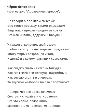
Чёрно-белое кино
(из мюзикла “Программа передач”)
Не говори о прошлом свысока:
оно живет повсюду, с нами рядышком
Ведь наши предки – родом из совка
Все мамы, папы, дедушки и бабушки.
У каждого, конечно, свой резон
Любить эпоху – и не спорьте с предками!
Эпоху старых вохровцев и зон,
И дружбы с коммунальными соседками.
Как сладко спать на старых бигудях,
Как всех смешили пленумы партийные,
Как весело стоять в очередях
За вкусной колбосой по два с полтиною!
Поверь, что это вовсе не смешо
Смотри и слушай эти откровения,
Всё это черно-белое кино,
Мгновения, мгновения, мгновения.