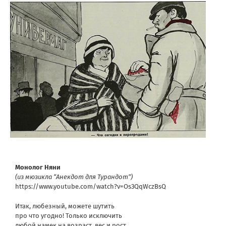
Монолог Няни
(из мюзикла “Анекдот для Турандот”)
https://www.youtube.com/watch?v=Os3QqWczBsQ
Итак, любезный, можете шутить
про что угодно! Только исключить
любой намек на возраст, вес и рост,