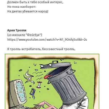
Должен быть к тебе особый интерес,
Но пока наоборот:
На диетах убивается народ!
Ария Тролля
(
из мюзикла “Фейсбук”)
https://www.youtube.com/watch?v=N1_9O4fq5u0&t=2s
Я тролль-истребитель, бессовестный тролль,