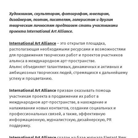
Художникам, скульпторам, фотографам, ювелирам,
дизайнерам, поэтам, писателям, галеристам и другим
творческим личностям предлагаем стать участниками
проекта
International
Art
Alliance
.
International Art Alliance
– это открытая площадка,
располагающая необходимыми ресурсами и возможностями
для продвижения творческих работ и проектов участников
альянса в международном арт-пространстве.
Альянс объединяет талантливых, динамичных и активных и
амбициозных творческих людей, стремящихся к дальнейшему
успеху и процветанию.
International Art Alliance
призван оказывать помощь
участникам проекта в продвижении их работ в
международном арт-пространстве, в нахождение и
налаживании новых контактов, создании социальных и
профессиональных связей, а также, эффективную
информационную, журналистскую, дизайнерскую, PR
поддержку.
International Art Alliance
создан на базе журнала
Elegant New