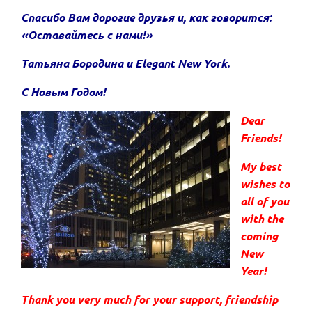
Спасибо Вам дорогие друзья и, как говорится:
«Оставайтесь с нами!»
Татьяна Бородина и Elegant New York.
С Новым Годом!
Dear
Friends!
My best
wishes to
all of you
with the
coming
New
Year!
Thank you very much for your support, friendship