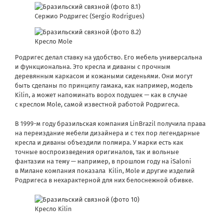
Сержио Родригес (Sergio Rodrigues)
Кресло Mole
Родригес делал ставку на удобство. Его мебель универсальна
и функциональна. Это кресла и диваны с прочным
деревянным каркасом и кожаными сиденьями. Они могут
быть сделаны по принципу гамака, как например, модель
Kilin, а может напоминать ворох подушек — как в случае
с креслом Mole, самой известной работой Родригеса.
В 1999-м году бразильская компания LinBrazil получила права
на переиздание мебели дизайнера и с тех пор легендарные
кресла и диваны объездили полмира. У марки есть как
точные воспроизведения оригиналов, так и вольные
фантазии на тему — например, в прошлом году на iSaloni
в Милане компания показала Kilin, Mole и другие изделий
Родригеса в нехарактерной для них белоснежной обивке.
Кресло Kilin