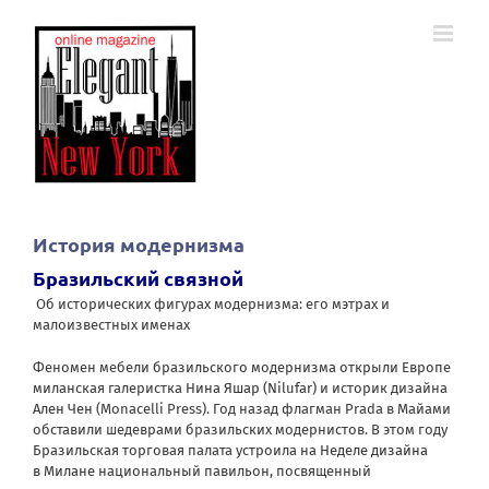
Skip
to
content
История модернизма
Бразильский связной
Об исторических фигурах модернизма: его мэтрах и
малоизвестных именах
Феномен мебели бразильского модернизма открыли Европе
миланская галеристка
Нина Яшар (Nilufar)
и историк дизайна
Ален Чен
(Monacelli Press). Год назад флагман Prada в Майами
обставили шедеврами бразильских модернистов. В этом году
Бразильская торговая палата устроила на
Неделе дизайна
в Милане
национальный павильон, посвященный