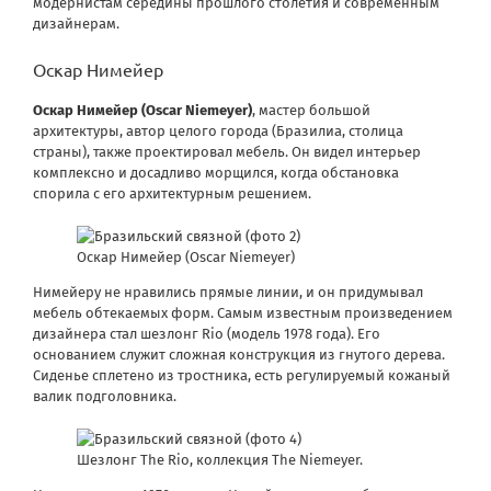
модернистам середины прошлого столетия и современным
дизайнерам.
Оскар Нимейер
Оскар Нимейер (Оscar Niemeyer)
, мастер большой
архитектуры, автор целого города (Бразилиа, столица
страны), также проектировал мебель. Он видел интерьер
комплексно и досадливо морщился, когда обстановка
спорила с его архитектурным решением.
Оскар Нимейер (Oscar Niemeyer)
Нимейеру не нравились прямые линии, и он придумывал
мебель обтекаемых форм. Самым известным произведением
дизайнера стал шезлонг Rio (модель 1978 года). Его
основанием служит сложная конструкция из гнутого дерева.
Сиденье сплетено из тростника, есть регулируемый кожаный
валик подголовника.
Шезлонг The Rio, коллекция The Niemeyer.