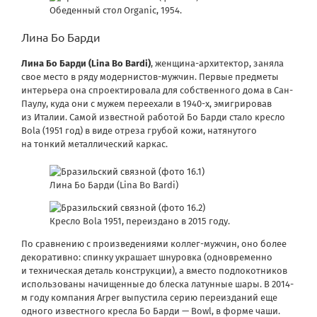
Обеденный стол Organiс, 1954.
Лина Бо Барди
Лина Бо Барди (Lina Bo Bardi)
, женщина-архитектор, заняла
свое место в ряду модернистов-мужчин. Первые предметы
интерьера она спроектировала для собственного дома в Сан-
Паулу, куда они с мужем переехали в 1940-х, эмигрировав
из Италии. Самой известной работой Бо Барди стало кресло
Bola (1951 год) в виде отреза грубой кожи, натянутого
на тонкий металлический каркас.
Лина Бо Барди (Lina Bo Bardi)
Кресло Bola 1951, переиздано в 2015 году.
По сравнению с произведениями коллег-мужчин, оно более
декоративно: спинку украшает шнуровка (одновременно
и техническая деталь конструкции), а вместо подлокотников
использованы начищенные до блеска латунные шары. В 2014-
м году компания Arper выпустила серию переизданий еще
одного известного кресла Бо Барди — Bowl, в форме чаши.