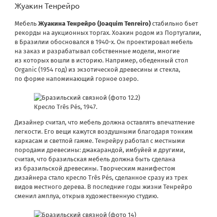
Жуакин Тенрейро
Мебель
Жуакина Тенрейро (Joaquim Tenreiro)
стабильно бьет
рекорды на аукционных торгах. Хоакин родом из Португалии,
в Бразилии обосновался в 1940-х. Он проектировал мебель
на заказ и разрабатывал собственные модели, многие
из которых вошли в историю. Например, обеденный стол
Organic (1954 год) из экзотической древесины и стекла,
по форме напоминающий горное озеро.
Кресло Três Pés, 1947.
Дизайнер считал, что мебель должна оставлять впечатление
легкости. Его вещи кажутся воздушными благодаря тонким
каркасам и светлой гамме. Тенрейру работал с местными
породами древесины: джакарандой, имбуйей и другими,
считая, что бразильская мебель должна быть сделана
из бразильской древесины. Творческим манифестом
дизайнера стало кресло Três Pés, сделанное сразу из трех
видов местного дерева. В последние годы жизни Тенрейро
сменил амплуа, открыв художественную студию.