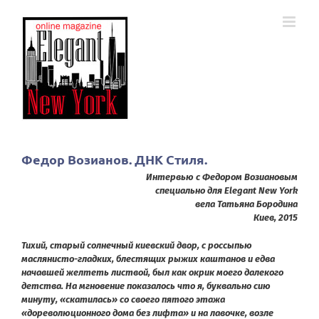
Skip
to
content
Федор Возианов. ДНК Стиля.
Интервью c Федором Возиановым
специально для Elegant New York
вела Татьяна Бородина
Киев, 2015
Тихий, старый солнечный киевский двор, с россыпью
маслянисто-гладких, блестящих рыжих каштанов и едва
начавшей желтеть листвой, был как окрик моего далекого
детства. На мгновение показалось что я, буквально сию
минуту, «скатилась» со своего пятого этажа
«дореволюционного дома без лифта» и на лавочке, возле