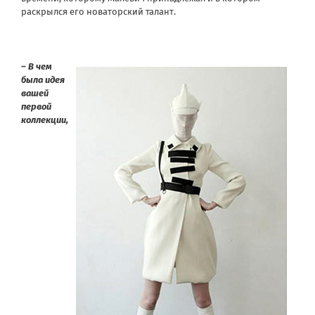
раскрылся его новаторский талант.
– В чем
была идея
вашей
первой
коллекции,