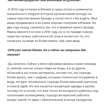
-Вы демонстрируете свои коллекции за рубежом?
-В 2010 году я поехал в Италию и сразу попал в номинанты
итальянского «Vogue» которые организовали конкурс на
самые перспективные брэнды и после этого стал ездить. Мои
вещи продавались и их очень хорошо покупали в Италии. Но
два года назад, случилось так, что я лишился своего брэнда.
Марка вернется ко мне в 2016 году, но я, по правде говоря,
перестал сильно заботиться об этом и понял что-то, что
написано на вещи не более важно, чем сама вещь.
-2016 уже совсем близко. Но и сейчас вы открыты для
показов?
-Да, конечно. Сейчас у меня сформировалась новая команда
и, причем, они не только люди из моды, а и из других
областей и это очень интересно, потому что, это гораздо
более ценно, чем с людьми, которые полностью погружены в
моду, это дает несомненно гораздо более широкий кругозор
и спектр идей. Это все касается концепции одежды в целом,
потому что я понял, что мне точно не интересно работать над
сезонными коллекциями, гораздо интересней работать
вокруг какой-то идеи с обязательным в конце продуктом.