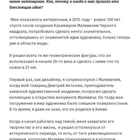
новое воплощение. Как, почему и когда к вам пришла эта
блестящая идея?
-Мне показалось интересным, в 2015 году – ровно 100 лет
спустя после создания Казимиром Малевичем Черного
квадрата, попробовать сделать нечто значительное,
оттолкнувшись от знаменитой идеи художника, только теперь
уже в области моды.
Я решил взять те же геометрические фигуры, что он
использовал в начале 20-го века и сделать с ними что-то
новое в 21-ом.
Первый раз, как дизайнер, я соприкоснулся с Малевичем,
когда мой товарищ Дмитрий Антонюк, преподаватель
киевской художественной академии, попросил сделать
коллекцию к открытию монумента Малевича. Но тогда мое
погружение в мир художника было слишком поверхностным.
В то время, я даже не знал, что он родился в Киеве.
Когда я начал работать над темой, меня захватило его
творчество и его жизнь, я решил оттолкнуться от
исторического периода, то есть, от того революционного
времени, которому Малевич принадлежал и в котором