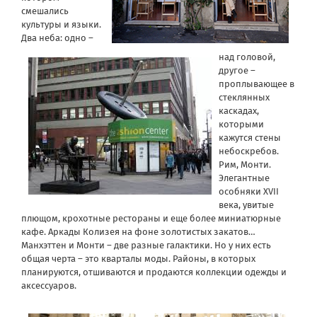
смешались
культуры и языки.
Два неба: одно –
над головой,
другое –
проплывающее в
стеклянных
каскадах,
которыми
кажутся стены
небоскребов.
Рим, Монти.
Элегантные
особняки XVII
века, увитые
плющом, крохотные рестораны и еще более миниатюрные
кафе. Аркады Колизея на фоне золотистых закатов…
Манхэттен и Монти – две разные галактики. Но у них есть
общая черта – это кварталы моды. Районы, в которых
планируются, отшиваются и продаются коллекции одежды и
аксессуаров.