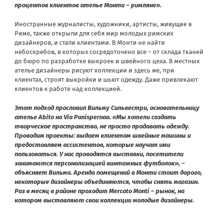
процентов клиентов ателье Монти – римляне».
Иностранные журналисты, художники, артисты, живущие в
Риме, также открыли для себя мир молодых римских
дизайнеров, и стали клиентами. В Монти не найти
небоскребов, в которых сосредоточено все – от склада тканей
до бюро по разработке выкроек и швейного цеха. В местных
ателье дизайнеры рисуют коллекции и здесь же, при
клиентах, строят выкройки и шьют одежду. Даже привлекают
клиентов к работе над коллекцией.
Этот подход прославил Вильму Сильвестри, основательницу
ателье Abito на Via Panispernaа. «Мы хотели создать
творческое пространство, не просто продавать одежду.
Проводим проекты: выдаем клиентам швейные машины и
предоставляем ассистентов, которые научат ими
пользоваться. У нас проводятся выставки, посетители
занимаются персонализацией винтажных футболок», –
объясняет Вильма. Аренда помещений в Монти стоит дорого,
некоторые дизайнеры объединяются, чтобы снять магазин.
Раз в месяц в районе проходит Mercato Monti – рынок, на
котором выставляют свои коллекции молодые дизайнеры.