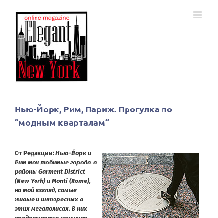
Skip
to
content
Нью-Йорк, Рим, Париж. Прогулка по
“модным кварталам”
От Редакции:
Нью-Йорк и
Рим мои любимые города, а
районы Garment District
(New York) и Monti (Rome),
на мой взгляд, самые
живые и интересных в
этих мегаполисах. В них
продолжается исконная