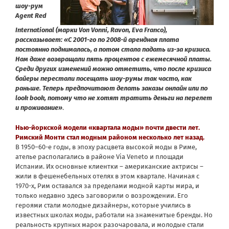
шоу-рум
Agent Red
International (марки Von Vonni, Ravon, Eva Franco),
рассказывает: «С 2001-го по 2008-й арендная плата
постоянно поднималась, а потом стала падать из-за кризиса.
Нам даже возвращали пять процентов с ежемесячной платы.
Среди других изменений можно отметить, что после кризиса
байеры перестали посещать шоу-румы так часто, как
раньше. Теперь предпочитают делать заказы онлайн или по
look book, потому что не хотят тратить деньги на перелет
и проживание»
.
Нью-йоркской модели «квартала моды» почти двести лет.
Римский Монти стал модным районом несколько лет назад.
В 1950–60-е годы, в эпоху расцвета высокой моды в Риме,
ателье располагались в районе Via Veneto и площади
Испании. Их основные клиентки – американские актрисы –
жили в фешенебельных отелях в этом квартале. Начиная с
1970-х, Рим оставался за пределами модной карты мира, и
только недавно здесь заговорили о возрождении. Его
героями стали молодые дизайнеры, которые учились в
известных школах моды, работали на знаменитые бренды. Но
реальность крупных марок разочаровала, и молодые стали