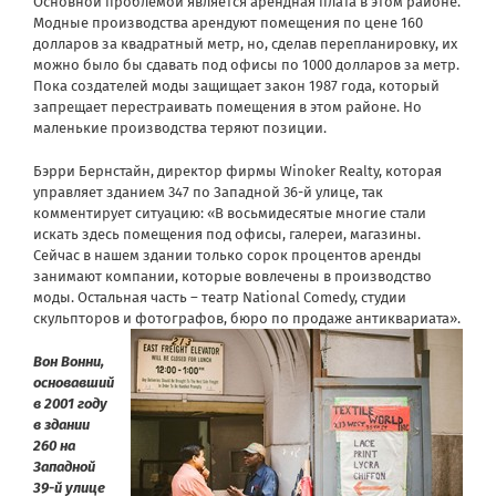
Основной проблемой является арендная плата в этом районе.
Модные производства арендуют помещения по цене 160
долларов за квадратный метр, но, сделав перепланировку, их
можно было бы сдавать под офисы по 1000 долларов за метр.
Пока создателей моды защищает закон 1987 года, который
запрещает перестраивать помещения в этом районе. Но
маленькие производства теряют позиции.
Бэрри Бернстайн, директор фирмы Winoker Realty, которая
управляет зданием 347 по Западной 36-й улице, так
комментирует ситуацию: «В восьмидесятые многие стали
искать здесь помещения под офисы, галереи, магазины.
Сейчас в нашем здании только сорок процентов аренды
занимают компании, которые вовлечены в производство
моды. Остальная часть – театр National Comedy, студии
скульпторов и фотографов, бюро по продаже антиквариата».
Вон Вонни,
основавший
в 2001 году
в здании
260 на
Западной
39-й улице