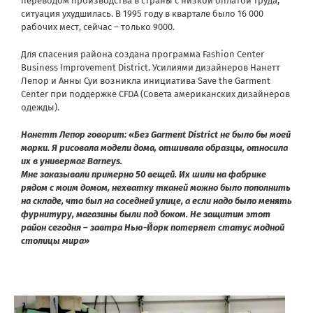
переводом производства в страны с низкой оплатой труда,
ситуация ухудшилась. В 1995 году в квартале было 16 000
рабочих мест, сейчас – только 9000.
Для спасения района создана программа Fashion Center
Business Improvement District. Усилиями дизайнеров Нанетт
Лепор и Анны Суи возникла инициатива Save the Garment
Center при поддержке CFDA (Совета американских дизайнеров
одежды).
Нанетт Лепор говорит: «Без Garment District не было бы моей
марки. Я рисовала модели дома, отшивала образцы, относила
их в универмаг Barneys.
Мне заказывали примерно 50 вещей. Их шили на фабрике
рядом с моим домом, нехватку тканей можно было пополнить
на складе, что был на соседней улице, а если надо было менять
фурнитуру, магазины были под боком. Не защитим этот
район сегодня – завтра Нью-Йорк потеряет статус модной
столицы мира»