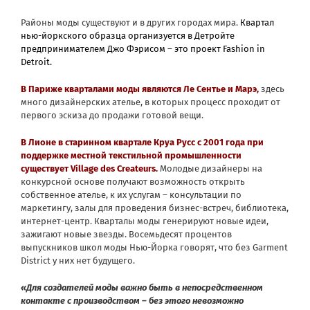
Районы моды существуют и в других городах мира.
Квартал
нью-йоркского образца организуется в Детройте
предпринимателем Джо Фэрисом – это проект Fashion in
Detroit.
В Париже кварталами моды являются Ле Сентье и Марэ,
здесь
много дизайнерских ателье, в которых процесс проходит от
первого эскиза до продажи готовой вещи.
В Лионе в старинном квартале Круа Русс с 2001 года при
поддержке местной текстильной промышленности
существует Village des Createurs.
Молодые дизайнеры на
конкурсной основе получают возможность открыть
собственное ателье, к их услугам – консультации по
маркетингу, залы для проведения бизнес-встреч, библиотека,
интернет-центр. Кварталы моды генерируют новые идеи,
зажигают новые звезды. Восемьдесят процентов
выпускников школ моды Нью-Йорка говорят, что без Garment
District у них нет будущего.
«Для создателей моды важно быть в непосредственном
контакте с производством – без этого невозможно