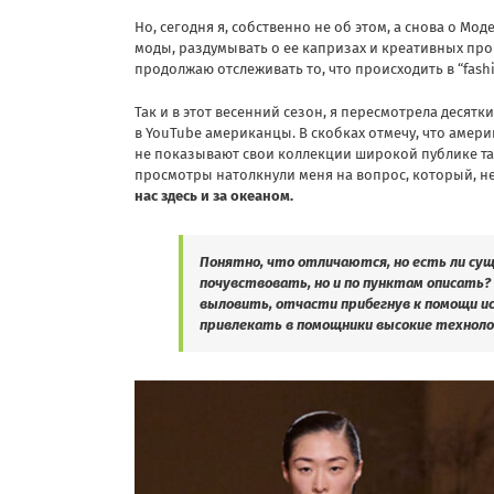
Но, сегодня я, собственно не об этом, а снова о Мод
моды, раздумывать о ее капризах и креативных проры
продолжаю отслеживать то, что происходить в “fashi
Так и в этот весенний сезон, я пересмотрела десят
в YouTube американцы. В скобках отмечу, что амер
не показывают свои коллекции широкой публике так щ
просмотры натолкнули меня на вопрос, который, не
нас здесь и за океаном.
Понятно, что отличаются, но есть ли су
почувствовать, но и по пунктам описать
выловить, отчасти прибегнув к помощи ис
привлекать в помощники высокие техноло