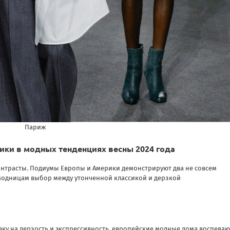
Париж
ики в модных тенденциях весны 2024 года
контрасты. Подиумы Европы и Америки демонстрируют два не совсем
 модницам выбор между утонченной классикой и дерзкой
вку на дерзость и экспрессивность, европейские модные дома воспеваю