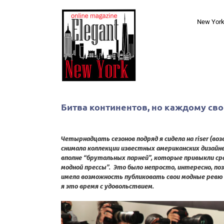
Skip
to
New Yor
content
Битва континентов, но каждому св
Четырнадцать сезонов подряд я сидела на riser (в
снимала коллекции известных американских дизайне
вполне “брутальных парней”, которые привыкли сра
модной прессы”. Это было непросто, интересно, по
имела возможность публиковать свои модные ревю 
я это время с удовольствием.