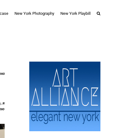
case
New York Photography
New York Playbill
ина
, я
аю