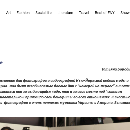
k
Art
Fashion
Social life
Literature
Travel
Best of ENY
Show
ое
Татьяна Бород
озвышение для фотографов и видеографов) Нью-Йоркской недели моды и
ров. Это были незабываемые боевые дни с “камерой на-первес” в толпе
жаться как за выдающийся кадр, так и за свое место под “солнцем
знавательно и приносило свои бенефиты во всех отношениях. К счастью
и фотографии в очень неплохих журналах Украины и Америки.
Вспомин