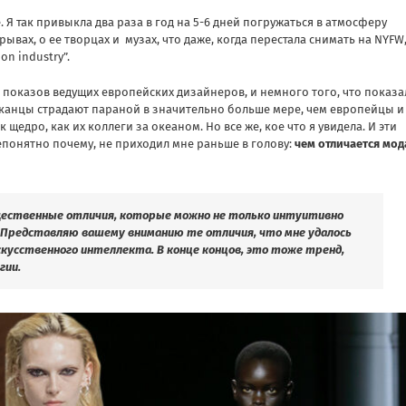
е. Я так привыкла два раза в год на 5-6 дней погружаться в атмосферу
вах, о ее творцах и музах, что даже, когда перестала снимать на NYFW
on industry”.
ки показов ведущих европейских дизайнеров, и немного того, что показа
иканцы страдают параной в значительно больше мере, чем европейцы и
едро, как их коллеги за океаном. Но все же, кое что я увидела. И эти
понятно почему, не приходил мне раньше в голову:
чем отличается мод
щественные отличия, которые можно не только интуитивно
? Представляю вашему вниманию те отличия, что мне удалось
кусственного интеллекта. В конце концов, это тоже тренд,
гии.