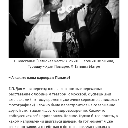
П. Масканьи “Сельская честь” Лючия – Евгения Пиршина,
Туридду – Хуан Помарес © Татьяна Матре
– А как же ваша карьера в Панаме?
Е.П
. Для меня переезд означал огромные перемены:
расставание с любимым театром, с Москвой, с успешными
выставками (я к тому времени уже очень серьезно занималась
фотографией). Сложно было перестроиться на совершенно
другой стиль жизни, другое мировоззрение. Какое- то
«обнуление» себя произошло. Полное. Нужно было понять, в
каком направлении двигаться дальше. На тот момент я уже
серьезно заявила о себе как о фотографе, участвовала в