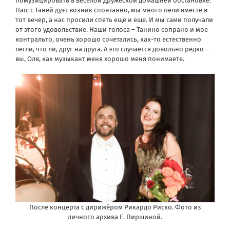
помузицировать в весёлой дружеской домашней обстановке.
Наш с Таней дуэт возник спонтанно, мы много пели вместе в
тот вечер, а нас просили спеть еще и еще. И мы сами получали
от этого удовольствие. Наши голоса – Танино сопрано и мое
контральто, очень хорошо сочетались, как-то естественно
легли, что ли, друг на друга. А это случается довольно редко –
вы, Оля, как музыкант меня хорошо меня понимаете.
После концерта с дирижёром Рикардо Риско. Фото из
личного архива Е. Пиршиной.