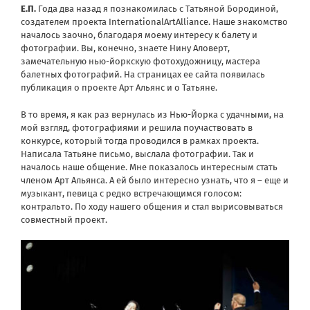
Е.П.
Года два назад я познакомилась с Татьяной Бородиной,
создателем проекта
InternationalArtAlliance
. Наше знакомство
началось заочно, благодаря моему интересу к балету и
фотографии. Вы, конечно, знаете
Нину Аловерт
,
замечательную нью-йоркскую фотохудожницу, мастера
балетных фотографий. На страницах ее сайта появилась
публикация о проекте Арт Альянс и о Татьяне.
В то время, я как раз вернулась из Нью-Йорка с удачными, на
мой взгляд, фотографиями и решила поучаствовать в
конкурсе, который тогда проводился в рамках проекта.
Написала Татьяне письмо, выслала фотографии. Так и
началось наше общение. Мне показалось интересным
стать
членом Арт Альянса
. А ей было интересно узнать, что я – еще и
музыкант, певица с редко встречающимся голосом:
контральто. По ходу нашего общения и стал вырисовываться
совместный проект.