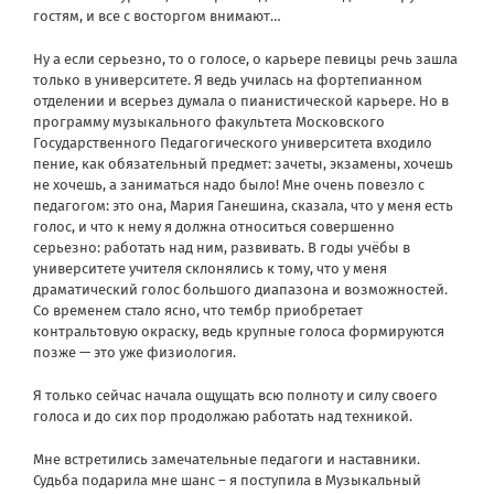
гостям, и все с восторгом внимают…
Ну а если серьезно, то о голосе, о карьере певицы речь зашла
только в университете. Я ведь училась на фортепианном
отделении и всерьез думала о пианистической карьере. Но в
программу музыкального факультета Московского
Государственного Педагогического университета входило
пение, как обязательный предмет: зачеты, экзамены, хочешь
не хочешь, а заниматься надо было! Мне очень повезло с
педагогом: это она, Мария Ганешина, сказала, что у меня есть
голос, и что к нему я должна относиться совершенно
серьезно: работать над ним, развивать. В годы учёбы в
университете учителя склонялись к тому, что у меня
драматический голос большого диапазона и возможностей.
Со временем стало ясно, что тембр приобретает
контральтовую окраску, ведь крупные голоса формируются
позже — это уже физиология.
Я только сейчас начала ощущать всю полноту и силу своего
голоса и до сих пор продолжаю работать над техникой.
Мне встретились замечательные педагоги и наставники.
Судьба подарила мне шанс – я поступила в Музыкальный