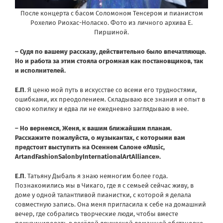
После концерта с басом Соломоном Тенсером и пианистом
Рохелио Риохас-Ноласко. Фото из личного архива Е.
Пиршиной.
– Судя по вашему рассказу, действительно было впечатляюще.
Но и работа за этим стояла огромная как постановщиков, так
и исполнителей.
Е.П
. Я ценю мой путь в искусстве со всеми его трудностями,
ошибками, их преодолением. Складываю все знания и опыт в
свою копилку и едва ли не ежедневно заглядываю в нее.
– Но вернемся, Женя, к вашим ближайшим планам.
Расскажите пожалуйста, о музыкантах, с которыми вам
предстоит выступить на Осеннем Салоне
«
Music
,
Art
and
Fashion
Salon
by
International
Art
Alliance
»
.
Е.П
. Татьяну Дыбаль я знаю немногим более года.
Познакомились мы в Чикаго, где я с семьей сейчас живу, в
доме у одной талантливой пианистки, с которой я делала
совместную запись. Она меня пригласила к себе на домашний
вечер, где собрались творческие люди, чтобы вместе