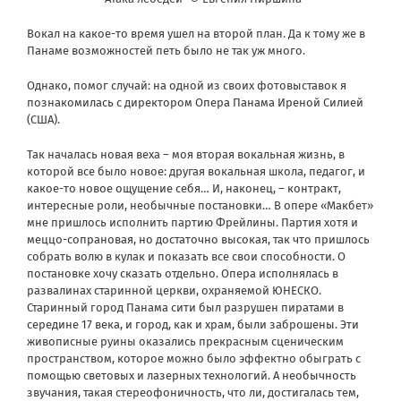
Вокал на какое-то время ушел на второй план. Да к тому же в
Панаме возможностей петь было не так уж много.
Однако, помог случай: на одной из своих фотовыставок я
познакомилась с директором Опера Панама Иреной Силией
(США).
Так началась новая веха – моя вторая вокальная жизнь, в
которой все было новое: другая вокальная школа, педагог, и
какое-то новое ощущение себя… И, наконец, – контракт,
интересные роли, необычные постановки… В опере «Макбет»
мне пришлось исполнить партию Фрейлины. Партия хотя и
меццо-сопрановая, но достаточно высокая, так что пришлось
собрать волю в кулак и показать все свои способности. О
постановке хочу сказать отдельно. Опера исполнялась в
развалинах старинной церкви, охраняемой ЮНЕСКО.
Старинный город Панама сити был разрушен пиратами в
середине 17 века, и город, как и храм, были заброшены. Эти
живописные руины оказались прекрасным сценическим
пространством, которое можно было эффектно обыграть с
помощью световых и лазерных технологий. А необычность
звучания, такая стереофоничность, что ли, достигалась тем,