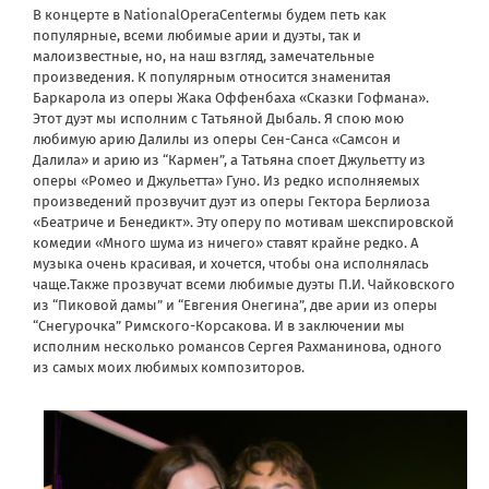
В концерте в NationalOperaCenterмы будем петь как
популярные, всеми любимые арии и дуэты, так и
малоизвестные, но, на наш взгляд, замечательные
произведения. К популярным относится знаменитая
Баркарола из оперы Жака Оффенбаха «Сказки Гофмана».
Этот дуэт мы исполним с Татьяной Дыбаль. Я спою мою
любимую арию Далилы из оперы Сен-Санса «Самсон и
Далила» и арию из “Кармен”, а Татьяна споет Джульетту из
оперы «Ромео и Джульетта» Гуно. Из редко исполняемых
произведений прозвучит дуэт из оперы Гектора Берлиоза
«Беатриче и Бенедикт». Эту оперу по мотивам шекспировской
комедии «Много шума из ничего» ставят крайне редко. А
музыка очень красивая, и хочется, чтобы она исполнялась
чаще.Также прозвучат всеми любимые дуэты П.И. Чайковского
из “Пиковой дамы” и “Евгения Онегина”, две арии из оперы
“Снегурочка” Римского-Корсакова. И в заключении мы
исполним несколько романсов Сергея Рахманинова, одного
из самых моих любимых композиторов.