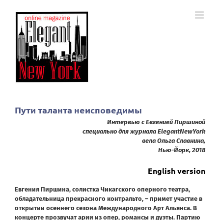
Skip
to
content
Пути таланта неисповедимы
Интервью с Евгенией Пиршиной
специально для журнала
Elegant
New
York
вела Ольга Славнина,
Нью-Йорк, 2018
English version
Евгения Пиршина, солистка Чикагского оперного театра,
обладательница прекрасного контральто, – примет участие в
открытии осеннего сезона Международного Арт Альянса. В
концерте прозвучат арии из опер, романсы и дуэты. Партию