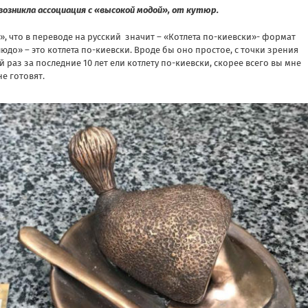
возникла ассоциация с «высокой модой», от кутюр.
v», что в переводе на русский значит – «Котлета по-киевски»- формат
юдо» – это котлета по-киевски. Вроде бы оно простое, с точки зрения
й раз за последние 10 лет ели котлету по-киевски, скорее всего вы мне
не готовят.