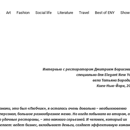
k
Art
Fashion
Social life
Literature
Travel
Best of ENY
Show
Интервью с ресторатором
Дмитрием Борисов
специально для Elegant New Y
вела Татьяна Бород
Киев-Нью-Йорк, 2
анами, это был «Любчик», я осталась очень довольна – необыкновенно
персонал, большое разнообразное меню. Но когда побывала во втором, а
о удачные рестораны, – это намного серьезней. И человек, который их
делает: ведет бизнес, вкладывает деньги, создает эффективную коман