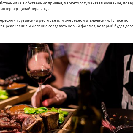
обственника. Собственник пришел, маркетологу заказал название, пова
 интерьер-дизайнера и т.д.
чередной грузинский ресторан или очередной итальянский. Тут все по
кая реализация и желание создавать новый формат, который будет дав