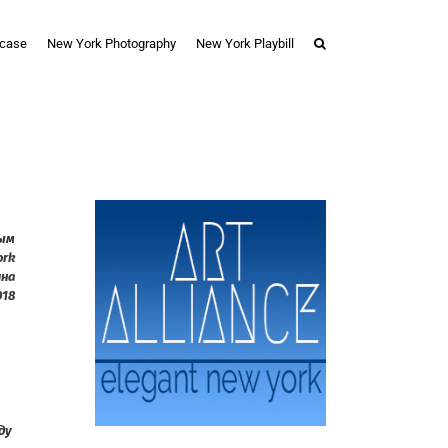
case
New York Photography
New York Playbill
ым
ork
ина
018
ду