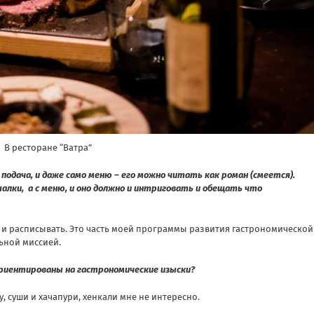
В ресторане “Ватра”
 подача, и даже само меню – его можно читать как роман (смеется).
шалки, а с меню, и оно должно и интриговать и обещать что
ь и расписывать. Это часть моей программы развития гастрономической
льной миссией.
ориентированы на гастрономические изыски?
у, суши и хачапури, хенкали мне не интересно.