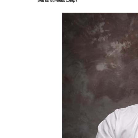
или он великий Шеф?