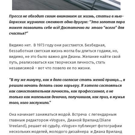
Пресса не обходит своим вниманием их жизнь, статьи в нью-
йоркских журналах сменяют одна другую: “Эта золотая пара
может позволить себе всё! Достаточно ли этого “всего” для
счастья?”
Видимо нет. В 1973 году они расстаются. Безбедная,
беззаботная светская жизнь могла бы длиться годами, но,
видимо, не это было важно для Дианы. Желание найти свой
путь, реализоваться как творческая личность, стать
независимой – вот что повело ее по жизни.
“В ту же минуту, как я дала согласие стать женой принца…, я
решила начать делать свою карьеру. Я хотела состояться
как самостоятельная личность, как профессионал, а не
только как маленькая девочка, получившая, как приз, в мужья
того, кого заслужила.”
Она начинает заниматься модой. Встреча с легендарным
главным редактором «Vogue», Дианой Вриланд (Diane
Vreeland), решает её судьбу. «Vogue» публикует фотографии
нескольких моделей, молодого дизайнера и Диана Вриланд