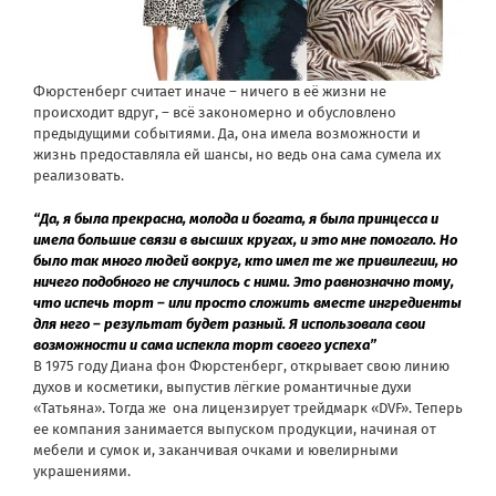
Фюрстенберг считает иначе – ничего в её жизни не
происходит вдруг, – всё закономерно и обусловлено
предыдущими событиями. Да, она имела возможности и
жизнь предоставляла ей шансы, но ведь она сама сумела их
реализовать.
“Да, я была прекрасна, молода и богата, я была принцесса и
имела большие связи в высших кругах, и это мне помогало. Но
было так много людей вокруг, кто имел те же привилегии, но
ничего подобного не случилось с ними. Это равнозначно тому,
что испечь торт – или просто сложить вместе ингредиенты
для него – результат будет разный. Я использовала свои
возможности и сама испекла торт своего успеха”
В 1975 году Диана фон Фюрстенберг, открывает свою линию
духов и косметики, выпустив лёгкие романтичные духи
«Татьяна». Тогда же она лицензирует трейдмарк «DVF». Теперь
ее компания занимается выпуском продукции, начиная от
мебели и сумок и, заканчивая очками и ювелирными
украшениями.