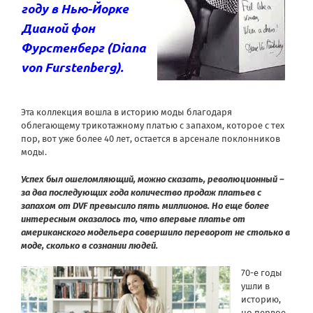
году в Нью-Йорке
Дианой фон
Фурстенберг (Diana
von Furstenberg).
Эта коллекция вошла в историю моды благодаря
облегающему трикотажному платью с запахом, которое с тех
пор, вот уже более 40 лет, остается в арсенале поклонников
моды.
Успех был ошеломляющий, можно сказать, революционный –
за два последующих года количество продаж платьев с
запахом от DVF превысило пять миллионов. Но еще более
интересным оказалось то, что впервые платье от
американского модельера совершило переворот не столько в
моде, сколько в сознании людей.
70-е годы
ушли в
историю,
но первое,