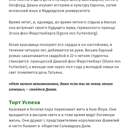
Оксфорд. Диана изучает историю и культуру Европы, затем
испанский язык в Мадридском университете.
Время летит, и, однажды, во время летнего отдыха в Альпах
она встречает своего будущего мужа, германского принца
Эгона фон Фюрстенберга (Egone von Furtenberg).
Юная красавица покоряет его сердце и он настойчиво, в
течении четырех лет, добивается ее руки. Весьма бурный
роман заканчивается свадьбой и 22-х летняя студентка
становится принцессой Дианой фон Фюрстенберг (Diane von
Furtenber), а меньше чем через пол-года у молодой семьи на
свет появляется дочь Татьяна.
«Нет ничего невозможного, даже если ты не очень этого
хочешь», – смеётся Диана
.
Торт Успеха
Красивая и богатая пара переезжает жить в Нью-Йорк. Они
вращаются в высшем свете и в тоже время ведут богемную
жизнь. Они дружат с представителями королевских фамилий
и часто бывают в обществе Сальвадора Дали.