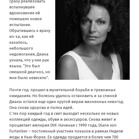
сразу реализовать
вспыхнувшее
вдохновение ей
помешало новое
испытание.
Обратившись к врачу
из-за, как ей
казалось,
небольшого
недомогания, Диана
узнала, что у нее рак
языка. “Это был
смешной диагноз, но
мне было невесело”.
Почти год прошел в мучительной борьбе и тревожных
ожиданиях. Но болезнь удалось остановить и за спиной
Дианы остался еще один крутой вираж жизненных невзгод.
Она снова здорова и полна идей.
С тех пор каждый год в свет выходит несколько ее новых
коллекций одежды, обуви и аксессуаров. Снова живет и
процветает империя DVF. Начиная с 1999 года, Diane von
Furtenber – постоянный участник показов в рамках Недели
моды в Нью-Йорке. Ее одежда продается в более чем 700