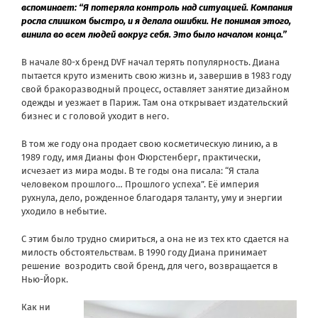
вспоминает: “Я потеряла контроль над ситуацией. Компания
росла слишком быстро, и я делала ошибки. Не понимая этого,
винила во всем людей вокруг себя. Это было началом конца.”
В начале 80-х бренд DVF начал терять популярность. Диана
пытается круто изменить свою жизнь и, завершив в 1983 году
свой бракоразводный процесс, оставляет занятие дизайном
одежды и уезжает в Париж. Там она открывает издательский
бизнес и с головой уходит в него.
В том же году она продает свою косметическую линию, а в
1989 году, имя Дианы фон Фюрстенберг, практически,
исчезает из мира моды. В те годы она писала: “Я стала
человеком прошлого… Прошлого успеха”. Её империя
рухнула, дело, рожденное благодаря таланту, уму и энергии
уходило в небытие.
С этим было трудно смириться, а она не из тех кто сдается на
милость обстоятельствам. В 1990 году Диана принимает
решение возродить свой бренд, для чего, возвращается в
Нью-Йорк.
Как ни