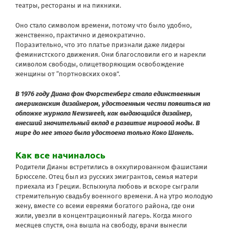
театры, рестораны и на пикники.
Оно стало символом времени, потому что было удобно,
женственно, практично и демократично.
Поразительно, что это платье признали даже лидеры
феминистского движения. Они благословили его и нарекли
символом свободы, олицетворяющим освобождение
женщины от “портновских оков”.
В 1976 году Диана фон Фюрстенберг стала единственным
американским дизайнером, удостоенным чести появиться на
обложке журнала Newsweek, как выдающийся дизайнер,
внесший значительный вклад в развитие мировой моды. В
мире до нее этого была удостоена только Коко Шанель.
Как все начиналось
Родители Дианы встретились в оккупированном фашистами
Брюсселе. Отец был из русских эмигрантов, семья матери
приехала из Греции. Вспыхнула любовь и вскоре сыграли
стремительную свадьбу военного времени. А на утро молодую
жену, вместе со всеми евреями богатого района, где они
жили, увезли в концентрационный лагерь. Когда много
месяцев спустя, она вышла на свободу, врачи вынесли