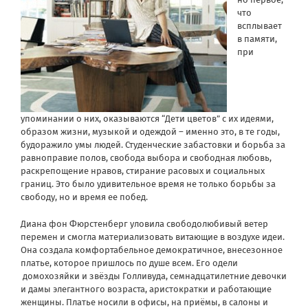
что
всплывает
в памяти,
при
упоминании о них, оказываются “Дети цветов” с их идеями,
образом жизни, музыкой и одеждой – именно это, в те годы,
будоражило умы людей. Студенческие забастовки и борьба за
равноправие полов, свобода выбора и свободная любовь,
раскрепощение нравов, стирание расовых и социальных
границ. Это было удивительное время не только борьбы за
свободу, но и время ее побед.
Диана фон Фюрстенберг уловила свободолюбивый ветер
перемен и смогла материализовать витающие в воздухе идеи.
Она создала комфортабельное демократичное, внесезонное
платье, которое пришлось по душе всем. Его одели
домохозяйки и звёзды Голливуда, семнадцатилетние девочки
и дамы элегантного возраста, аристократки и работающие
женщины. Платье носили в офисы, на приёмы, в салоны и