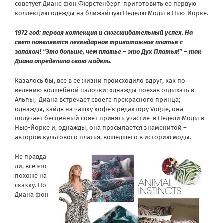
советует Диане фон Фюрстенберг приготовить её первую
коллекцию одежды на ближайшую Неделю Моды в Нью-Йорке.
1972 год: первая коллекция и сногсшибательный успех. На
свет появляется легендарное трикотажное платье с
запахом! “Это больше, чем платье – это Дух Платья!” – так
Диана определила свою модель.
Казалось бы, всё в ее жизни происходило вдруг, как по
велению волшебной палочки: однажды поехав отдыхать в
Альпы, Диана встречает своего прекрасного принца;
однажды, зайдя на чашку кофе к редактору Vogue, она
получает бесценный совет принять участие в Недели Моды в
Нью-Йорке и, однажды, она просыпается знаменитой –
автором культового платья, вошедшего в историю моды.
Не правда
ли, все это
похоже на
сказку. Но
Диана фон